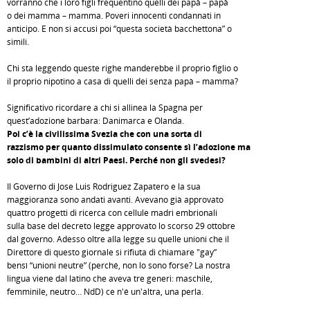
vorranno che i loro figli frequentino quelli dei papà – papà
o dei mamma – mamma. Poveri innocenti condannati in
anticipo. E non si accusi poi “questa società bacchettona” o
simili.
Chi sta leggendo queste righe manderebbe il proprio figlio o
il proprio nipotino a casa di quelli dei senza papà – mamma?
Significativo ricordare a chi si allinea la Spagna per
quest’adozione barbara: Danimarca e Olanda.
Poi c’è la civilissima Svezia che con una sorta di
razzismo per quanto dissimulato consente sì l’adozione ma
solo di bambini di altri Paesi. Perché non gli svedesi?
Il Governo di Jose Luis Rodriguez Zapatero e la sua
maggioranza sono andati avanti. Avevano già approvato
quattro progetti di ricerca con cellule madri embrionali
sulla base del decreto legge approvato lo scorso 29 ottobre
dal governo. Adesso oltre alla legge su quelle unioni che il
Direttore di questo giornale si rifiuta di chiamare "gay”
bensì “unioni neutre” (perché, non lo sono forse? La nostra
lingua viene dal latino che aveva tre generi: maschile,
femminile, neutro… NdD) ce n'é un'altra, una perla.