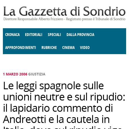
Salta al contenuto principale
CRONACA
EDITORIALI
SPECIALI
DALLA PROVINCIA
APPROFONDIMENTI
RUBRICHE
CINEMA
VIDEO
SOCIETÀ
ENOGASTRONOMIA
COSTUME
DONNE DI VALTELLINA
ECONOMIA
GIUSTIZIA
DEGNO DI NOTA
TERRITORIO
CULTURA
ANGOLO
E SPETTACOLI
DELLE IDEE
FATTI DELLO SPIRITO
POLITICA
CCCVA
1 MARZO 2006
GIUSTIZIA
Le leggi spagnole sulle
unioni neutre e sul ripudio:
il lapidario commento di
Andreotti e la cautela in