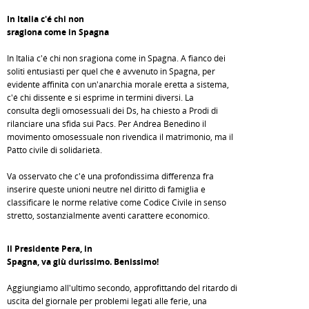
In Italia c'é chi non
sragiona come in Spagna
In Italia c'é chi non sragiona come in Spagna. A fianco dei
soliti entusiasti per quel che é avvenuto in Spagna, per
evidente affinità con un'anarchia morale eretta a sistema,
c'é chi dissente e si esprime in termini diversi. La
consulta degli omosessuali dei Ds, ha chiesto a Prodi di
rilanciare una sfida sui Pacs. Per Andrea Benedino il
movimento omosessuale non rivendica il matrimonio, ma il
Patto civile di solidarietà.
Va osservato che c'é una profondissima differenza fra
inserire queste unioni neutre nel diritto di famiglia e
classificare le norme relative come Codice Civile in senso
stretto, sostanzialmente aventi carattere economico.
Il Presidente Pera, in
Spagna, va giù durissimo. Benissimo!
Aggiungiamo all'ultimo secondo, approfittando del ritardo di
uscita del giornale per problemi legati alle ferie, una