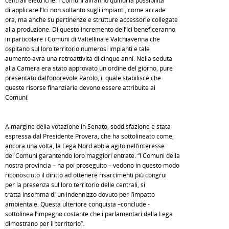
centrali elettriche. I Comuni avranno quindi la possibilità
di applicare l’Ici non soltanto sugli impianti, come accade
ora, ma anche su pertinenze e strutture accessorie collegate
alla produzione. Di questo incremento dell’Ici beneficeranno
in particolare i Comuni di Valtellina e Valchiavenna che
ospitano sul loro territorio numerosi impianti e tale
aumento avrà una retroattività di cinque anni. Nella seduta
alla Camera era stato approvato un ordine del giorno, pure
presentato dall’onorevole Parolo, il quale stabilisce che
queste risorse finanziarie devono essere attribuite ai
Comuni.
A margine della votazione in Senato, soddisfazione è stata
espressa dal Presidente Provera, che ha sottolineato come,
ancora una volta, la Lega Nord abbia agito nell’interesse
dei Comuni garantendo loro maggiori entrate. “I Comuni della
nostra provincia – ha poi proseguito – vedono in questo modo
riconosciuto il diritto ad ottenere risarcimenti più congrui
per la presenza sul loro territorio delle centrali, si
tratta insomma di un indennizzo dovuto per l’impatto
ambientale. Questa ulteriore conquista –conclude -
sottolinea l’impegno costante che i parlamentari della Lega
dimostrano per il territorio”.