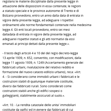
regolano le materie disciplinate dalla presente legge in
attuazione delle disposizioni in essa contenute; le regioni
a statuto speciale e le province autonome di Trento e di
Bolzano provvedono, entro un anno dalla data di entrata in
vigore della presente legge, ad adeguare i rispettivi
ordinamenti alle norme fondamentali contenute nella medesima
legge.4. Gli enti locali provvedono, entro sei mesi
dalladata di entrata in vigore della presente legge, ad
adeguarei rispettivi statuti e gli atti normativi da essi
emanati ai principi dettati dalla presente legge.».
- Il testo degli articoli 4 e 10 del del regio decreto-legge
13 aprile 1939, n. 652, convertito, con modificazioni, dalla
legge 11 agosto 1939, n. 1249 (Accertamento generale dei
fabbricati urbani, rivalutazione del relativo reddito e
formazione del nuovo catasto edilizio urbano), reca: «Art.
4. - Si considerano come immobili urbani i fabbricati e le
costruzioni stabili di qualunque materiale costituite,
diversi dai fabbricati rurali. Sono considerati come
costruzioni stabili anche gli edifici sospesi o
galleggianti, stabilmente assicurati al suolo.».
«Art. 10. - La rendita catastale delle unita' immobiliari
costituite da opifici ed in genere dai fabbricati di cui