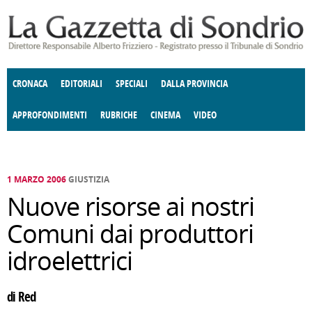
Salta al contenuto principale
CRONACA
EDITORIALI
SPECIALI
DALLA PROVINCIA
APPROFONDIMENTI
RUBRICHE
CINEMA
VIDEO
SOCIETÀ
ENOGASTRONOMIA
COSTUME
DONNE DI VALTELLINA
ECONOMIA
GIUSTIZIA
DEGNO DI NOTA
TERRITORIO
CULTURA
ANGOLO
E SPETTACOLI
DELLE IDEE
FATTI DELLO SPIRITO
POLITICA
CCCVA
1 MARZO 2006
GIUSTIZIA
Nuove risorse ai nostri
Comuni dai produttori
idroelettrici
di Red