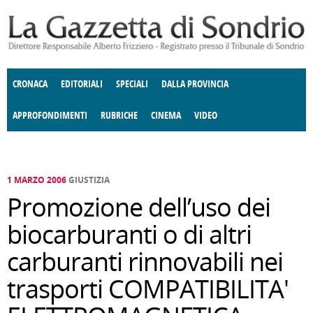
Salta al contenuto principale
CRONACA
EDITORIALI
SPECIALI
DALLA PROVINCIA
APPROFONDIMENTI
RUBRICHE
CINEMA
VIDEO
SOCIETÀ
ENOGASTRONOMIA
COSTUME
DONNE DI VALTELLINA
ECONOMIA
GIUSTIZIA
DEGNO DI NOTA
TERRITORIO
CULTURA
ANGOLO
E SPETTACOLI
DELLE IDEE
FATTI DELLO SPIRITO
POLITICA
CCCVA
1 MARZO 2006
GIUSTIZIA
Promozione dell’uso dei
biocarburanti o di altri
carburanti rinnovabili nei
trasporti COMPATIBILITA'