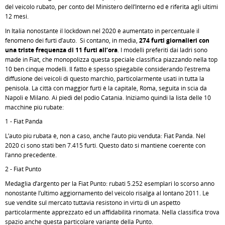
del veicolo rubato, per conto del Ministero dell’Interno ed è riferita agli ultimi
12 mesi.
In Italia nonostante il lockdown nel 2020 è aumentato in percentuale il
fenomeno dei furti d’auto. Si contano, in media,
274 furti giornalieri con
una triste frequenza di 11 furti all’ora
. I modelli preferiti dai ladri sono
made in Fiat, che monopolizza questa speciale classifica piazzando nella top
10 ben cinque modelli. Il fatto è spesso spiegabile considerando l’estrema
diffusione dei veicoli di questo marchio, particolarmente usati in tutta la
penisola. La città con maggior furti è la capitale, Roma, seguita in scia da
Napoli e Milano. Ai piedi del podio Catania. Iniziamo quindi la lista delle 10
macchine più rubate:
1 - Fiat Panda
L’auto più rubata è, non a caso, anche l’auto più venduta: Fiat Panda. Nel
2020 ci sono stati ben 7.415 furti. Questo dato si mantiene coerente con
l’anno precedente.
2 - Fiat Punto
Medaglia d’argento per la Fiat Punto: rubati 5.252 esemplari lo scorso anno
nonostante l’ultimo aggiornamento del veicolo risalga al lontano 2011. Le
sue vendite sul mercato tuttavia resistono in virtù di un aspetto
particolarmente apprezzato ed un affidabilità rinomata. Nella classifica trova
spazio anche questa particolare variante della Punto.