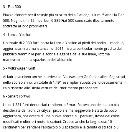
3 - Fiat 500
Piazza d’onore per il restyle più riuscito della Fiat degli ultimi 5 anni: la Fiat
500. Negli ultimi 12 mesi ben 6.889 Fiat 500 sono state illecitamente
sottratte ai loro proprietari.
4 - Lancia Ypsilon
Un totale di 2.930 furti porta la Lancia Ypsilon ai piedi del podio. Il modello,
aggiornato in ultima istanza nel 2011, risulta particolarmente gradito dal
pubblico femminile per la sobria eleganza delle sue linee, l’ottima
manovrabilità e la spaziosità dell’abitacolo.
5 - Volkswagen Golf
Ai ladri piacciono anche le tedesche: Volkswagen Golf uber alles. Registrati,
nello scorso anno, un totale di 1.491 esemplari rubati, trend decisamente in
calo rispetto alle 3mila vetture del riferimento precedente.
6 - Smart Fortwo
I suoi 1.381 furti denunciati rendono la Smart Fortwo una delle auto più
desiderate dai ladri. La citycar piccola e maneggevole è stata da poco
aggiornata, ora dotata di una nuova scocca sul paraurti, livrea dai colori
modificati e ulteriori motorizzazioni. Cresce anche la larghezza: 10
centimetri per rendere l’abitacolo più spazioso e la tenuta di strada più