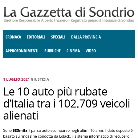
Salta al contenuto principale
CRONACA
EDITORIALI
SPECIALI
DALLA PROVINCIA
APPROFONDIMENTI
RUBRICHE
CINEMA
VIDEO
SOCIETÀ
ENOGASTRONOMIA
COSTUME
DONNE DI VALTELLINA
ECONOMIA
GIUSTIZIA
DEGNO DI NOTA
TERRITORIO
CULTURA
ANGOLO
E SPETTACOLI
DELLE IDEE
FATTI DELLO SPIRITO
POLITICA
CCCVA
1 LUGLIO 2021
GIUSTIZIA
Le 10 auto più rubate
d’Italia tra i 102.709 veicoli
alienati
Sono
683mila
il parco auto scomparso negli ultimi 10 anni. Il dato esposto è
basato sull’indagine condotta da LoJack, il sistema informatico di recupero