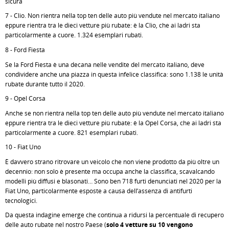
sicura
7 - Clio. Non rientra nella top ten delle auto più vendute nel mercato italiano
eppure rientra tra le dieci vetture più rubate: è la Clio, che ai ladri sta
particolarmente a cuore. 1.324 esemplari rubati.
8 - Ford Fiesta
Se la Ford Fiesta è una decana nelle vendite del mercato italiano, deve
condividere anche una piazza in questa infelice classifica: sono 1.138 le unità
rubate durante tutto il 2020.
9 - Opel Corsa
Anche se non rientra nella top ten delle auto più vendute nel mercato italiano
eppure rientra tra le dieci vetture più rubate: è la Opel Corsa, che ai ladri sta
particolarmente a cuore. 821 esemplari rubati.
10 - Fiat Uno
È davvero strano ritrovare un veicolo che non viene prodotto da più oltre un
decennio: non solo è presente ma occupa anche la classifica, scavalcando
modelli più diffusi e blasonati… Sono ben 718 furti denunciati nel 2020 per la
Fiat Uno, particolarmente esposte a causa dell’assenza di antifurti
tecnologici.
Da questa indagine emerge che continua a ridursi la percentuale di recupero
delle auto rubate nel nostro Paese (
solo 4 vetture su 10 vengono