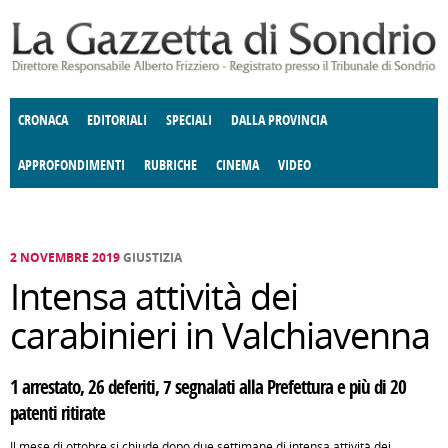
Salta al contenuto principale
CRONACA
EDITORIALI
SPECIALI
DALLA PROVINCIA
APPROFONDIMENTI
RUBRICHE
CINEMA
VIDEO
SOCIETÀ
ENOGASTRONOMIA
COSTUME
DONNE DI VALTELLINA
ECONOMIA
GIUSTIZIA
DEGNO DI NOTA
TERRITORIO
CULTURA
ANGOLO
E SPETTACOLI
DELLE IDEE
FATTI DELLO SPIRITO
POLITICA
CCCVA
2 NOVEMBRE 2019
GIUSTIZIA
Intensa attività dei
carabinieri in Valchiavenna
1 arrestato, 26 deferiti, 7 segnalati alla Prefettura e più di 20
patenti ritirate
Il mese di ottobre si chiude dopo due settimane di intensa attività dei