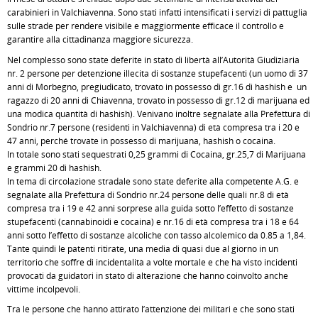
carabinieri in Valchiavenna. Sono stati infatti intensificati i servizi di pattuglia
sulle strade per rendere visibile e maggiormente efficace il controllo e
garantire alla cittadinanza maggiore sicurezza.
Nel complesso sono state deferite in stato di libertà all’Autorità Giudiziaria
nr. 2 persone per detenzione illecita di sostanze stupefacenti (un uomo di 37
anni di Morbegno, pregiudicato, trovato in possesso di gr.16 di hashish e un
ragazzo di 20 anni di Chiavenna, trovato in possesso di gr.12 di marijuana ed
una modica quantità di hashish). Venivano inoltre segnalate alla Prefettura di
Sondrio nr.7 persone (residenti in Valchiavenna) di età compresa tra i 20 e
47 anni, perché trovate in possesso di marijuana, hashish o cocaina.
In totale sono stati sequestrati 0,25 grammi di Cocaina, gr.25,7 di Marijuana
e grammi 20 di hashish.
In tema di circolazione stradale sono state deferite alla competente A.G. e
segnalate alla Prefettura di Sondrio nr.24 persone delle quali nr.8 di età
compresa tra i 19 e 42 anni sorprese alla guida sotto l’effetto di sostanze
stupefacenti (cannabinoidi e cocaina) e nr.16 di età compresa tra i 18 e 64
anni sotto l’effetto di sostanze alcoliche con tasso alcolemico da 0.85 a 1,84.
Tante quindi le patenti ritirate, una media di quasi due al giorno in un
territorio che soffre di incidentalità a volte mortale e che ha visto incidenti
provocati da guidatori in stato di alterazione che hanno coinvolto anche
vittime incolpevoli.
Tra le persone che hanno attirato l’attenzione dei militari e che sono stati