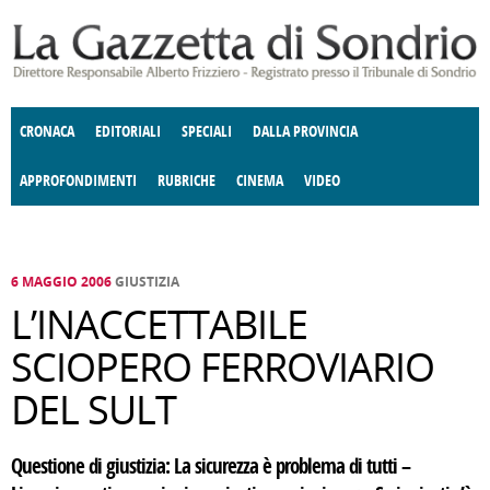
Salta al contenuto principale
CRONACA
EDITORIALI
SPECIALI
DALLA PROVINCIA
APPROFONDIMENTI
RUBRICHE
CINEMA
VIDEO
SOCIETÀ
ENOGASTRONOMIA
COSTUME
DONNE DI VALTELLINA
ECONOMIA
GIUSTIZIA
DEGNO DI NOTA
TERRITORIO
CULTURA
ANGOLO
E SPETTACOLI
DELLE IDEE
FATTI DELLO SPIRITO
POLITICA
CCCVA
6 MAGGIO 2006
GIUSTIZIA
L’INACCETTABILE
SCIOPERO FERROVIARIO
DEL SULT
Questione di giustizia: La sicurezza è problema di tutti –