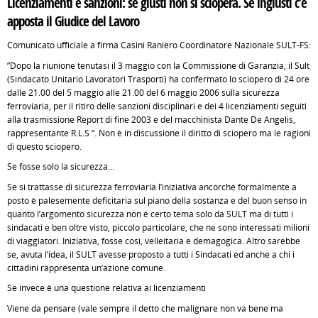
Licenziamenti e sanzioni: se giusti non si sciopera. Se ingiusti c’è
apposta il Giudice del Lavoro
Comunicato ufficiale a firma Casini Raniero Coordinatore Nazionale SULT-FS:
”Dopo la riunione tenutasi il 3 maggio con la Commissione di Garanzia, il Sult
(Sindacato Unitario Lavoratori Trasporti) ha confermato lo sciopero di 24 ore
dalle 21.00 del 5 maggio alle 21.00 del 6 maggio 2006 sulla sicurezza
ferroviaria, per il ritiro delle sanzioni disciplinari e dei 4 licenziamenti seguiti
alla trasmissione Report di fine 2003 e del macchinista Dante De Angelis,
rappresentante R.L.S “. Non è in discussione il diritto di sciopero ma le ragioni
di questo sciopero.
Se fosse solo la sicurezza…
Se si trattasse di sicurezza ferroviaria l’iniziativa ancorché formalmente a
posto è palesemente deficitaria sul piano della sostanza e del buon senso in
quanto l’argomento sicurezza non è certo tema solo da SULT ma di tutti i
sindacati e ben oltre visto, piccolo particolare, che ne sono interessati milioni
di viaggiatori. Iniziativa, fosse così, velleitaria e demagogica. Altro sarebbe
se, avuta l’idea, il SULT avesse proposto a tutti i Sindacati ed anche a chi i
cittadini rappresenta un’azione comune.
Se invece è una questione relativa ai licenziamenti
Viene da pensare (vale sempre il detto che malignare non va bene ma