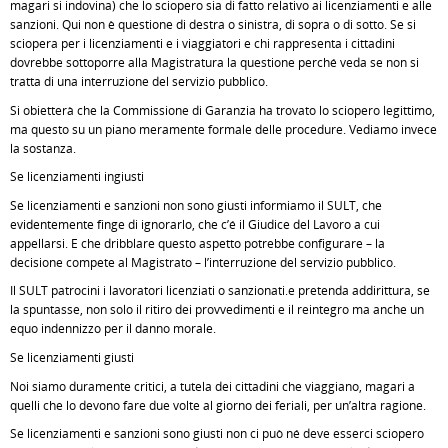
magari si indovina) che lo sciopero sia di fatto relativo ai licenziamenti e alle
sanzioni. Qui non è questione di destra o sinistra, di sopra o di sotto. Se si
sciopera per i licenziamenti e i viaggiatori e chi rappresenta i cittadini
dovrebbe sottoporre alla Magistratura la questione perché veda se non si
tratta di una interruzione del servizio pubblico.
Si obietterà che la Commissione di Garanzia ha trovato lo sciopero legittimo,
ma questo su un piano meramente formale delle procedure. Vediamo invece
la sostanza.
Se licenziamenti ingiusti
Se licenziamenti e sanzioni non sono giusti informiamo il SULT, che
evidentemente finge di ignorarlo, che c’é il Giudice del Lavoro a cui
appellarsi. E che dribblare questo aspetto potrebbe configurare – la
decisione compete al Magistrato – l’interruzione del servizio pubblico.
Il SULT patrocini i lavoratori licenziati o sanzionati.e pretenda addirittura, se
la spuntasse, non solo il ritiro dei provvedimenti e il reintegro ma anche un
equo indennizzo per il danno morale.
Se licenziamenti giusti
Noi siamo duramente critici, a tutela dei cittadini che viaggiano, magari a
quelli che lo devono fare due volte al giorno dei feriali, per un’altra ragione.
Se licenziamenti e sanzioni sono giusti non ci può né deve esserci sciopero