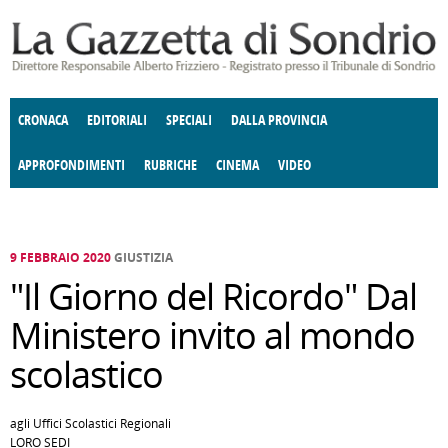
Salta al contenuto principale
CRONACA
EDITORIALI
SPECIALI
DALLA PROVINCIA
APPROFONDIMENTI
RUBRICHE
CINEMA
VIDEO
SOCIETÀ
ENOGASTRONOMIA
COSTUME
DONNE DI VALTELLINA
ECONOMIA
GIUSTIZIA
DEGNO DI NOTA
TERRITORIO
CULTURA
ANGOLO
E SPETTACOLI
DELLE IDEE
FATTI DELLO SPIRITO
POLITICA
CCCVA
9 FEBBRAIO 2020
GIUSTIZIA
"Il Giorno del Ricordo" Dal
Ministero invito al mondo
scolastico
agli Uffici Scolastici Regionali
LORO SEDI