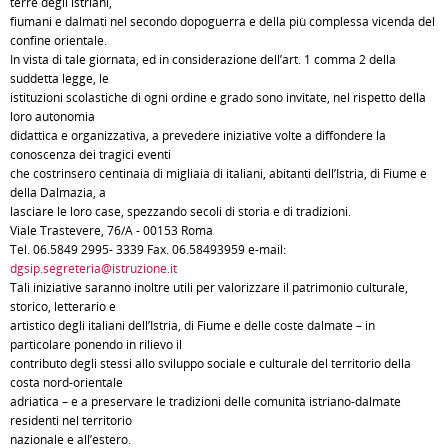
terre degli istriani,
fiumani e dalmati nel secondo dopoguerra e della più complessa vicenda del
confine orientale.
In vista di tale giornata, ed in considerazione dell’art. 1 comma 2 della
suddetta legge, le
istituzioni scolastiche di ogni ordine e grado sono invitate, nel rispetto della
loro autonomia
didattica e organizzativa, a prevedere iniziative volte a diffondere la
conoscenza dei tragici eventi
che costrinsero centinaia di migliaia di italiani, abitanti dell’Istria, di Fiume e
della Dalmazia, a
lasciare le loro case, spezzando secoli di storia e di tradizioni.
Viale Trastevere, 76/A - 00153 Roma
Tel. 06.5849 2995- 3339 Fax. 06.58493959 e-mail:
dgsip.segreteria@istruzione.it
Tali iniziative saranno inoltre utili per valorizzare il patrimonio culturale,
storico, letterario e
artistico degli italiani dell’Istria, di Fiume e delle coste dalmate – in
particolare ponendo in rilievo il
contributo degli stessi allo sviluppo sociale e culturale del territorio della
costa nord-orientale
adriatica – e a preservare le tradizioni delle comunità istriano-dalmate
residenti nel territorio
nazionale e all’estero.