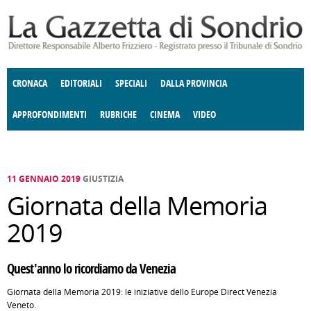
Salta al contenuto principale
CRONACA
EDITORIALI
SPECIALI
DALLA PROVINCIA
APPROFONDIMENTI
RUBRICHE
CINEMA
VIDEO
SOCIETÀ
ENOGASTRONOMIA
COSTUME
DONNE DI VALTELLINA
ECONOMIA
GIUSTIZIA
DEGNO DI NOTA
TERRITORIO
CULTURA
ANGOLO
E SPETTACOLI
DELLE IDEE
FATTI DELLO SPIRITO
POLITICA
CCCVA
11 GENNAIO 2019
GIUSTIZIA
Giornata della Memoria
2019
Quest'anno lo ricordiamo da Venezia
Giornata della Memoria 2019: le iniziative dello Europe Direct Venezia
Veneto.