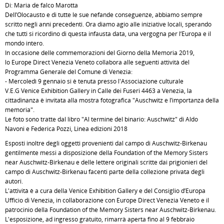
Di: Maria de falco Marotta
Dell’Olocausto e di tutte le sue nefande conseguenze, abbiamo sempre
scritto negli anni precedenti. Ora diamo agio alle iniziative locali, sperando
che tutti si ricordino di questa infausta data, una vergogna per l’Europa e il
mondo intero.
In occasione delle commemorazioni del Giorno della Memoria 2019,
lo Europe Direct Venezia Veneto collabora alle seguenti attività del
Programma Generale del Comune di Venezia:
- Mercoledì 9 gennaio si è tenuta presso l'Associazione culturale
V.E.G Venice Exhibition Gallery in Calle dei Fuseri 4463 a Venezia, la
cittadinanza è invitata alla mostra fotografica "Auschwitz e l’importanza della
memoria".
Le foto sono tratte dal libro "Al termine del binario: Auschwitz" di Aldo
Navoni e Federica Pozzi, Linea edizioni 2018
Esposti inoltre degli oggetti provenienti dal campo di Auschwitz-Birkenau
gentilmente messi a disposizione della Foundation of the Memory Sisters
near Auschwitz-Birkenau e delle lettere originali scritte dai prigionieri del
campo di Auschwitz-Birkenau facenti parte della collezione privata degli
autori.
L'attività è a cura della Venice Exhibition Gallery e del Consiglio d’Europa
Ufficio di Venezia, in collaborazione con Europe Direct Venezia Veneto e il
patrocinio della Foundation of the Memory Sisters near Auschwitz-Birkenau.
L'esposizione, ad ingresso gratuito, rimarrà aperta fino al 9 febbraio