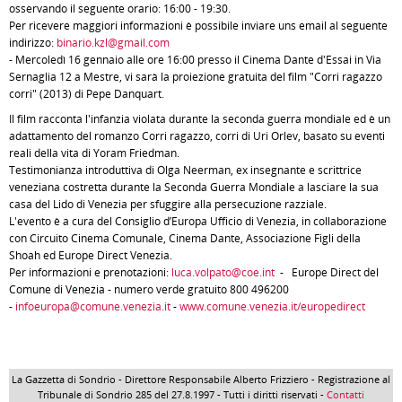
osservando il seguente orario: 16:00 - 19:30.
Per ricevere maggiori informazioni è possibile inviare uns email al seguente
indirizzo:
binario.kzl@gmail.com
- Mercoledì 16 gennaio alle ore 16:00 presso il Cinema Dante d'Essai in Via
Sernaglia 12 a Mestre, vi sarà la proiezione gratuita del film "Corri ragazzo
corri" (2013) di Pepe Danquart.
Il film racconta l'infanzia violata durante la seconda guerra mondiale ed è un
adattamento del romanzo Corri ragazzo, corri di Uri Orlev, basato su eventi
reali della vita di Yoram Friedman.
Testimonianza introduttiva di Olga Neerman, ex insegnante e scrittrice
veneziana costretta durante la Seconda Guerra Mondiale a lasciare la sua
casa del Lido di Venezia per sfuggire alla persecuzione razziale.
L'evento è a cura del Consiglio d’Europa Ufficio di Venezia, in collaborazione
con Circuito Cinema Comunale, Cinema Dante, Associazione Figli della
Shoah ed Europe Direct Venezia.
Per informazioni e prenotazioni:
luca.volpato@coe.int
- Europe Direct del
Comune di Venezia - numero verde gratuito 800 496200
-
infoeuropa@comune.venezia.it
-
www.comune.venezia.it/europedirect
La Gazzetta di Sondrio - Direttore Responsabile Alberto Frizziero - Registrazione al
Tribunale di Sondrio 285 del 27.8.1997 - Tutti i diritti riservati -
Contatti