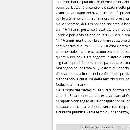
locale ed hanno pianificato un mirato servizio, 
pubblico. L’attività di controllo è stata rivolt
visibilità, venivano indirizzati i minori. È pro
per lo più minorenni. Tra i minorenni presenti 
Nello specifico, dei 9 minorenni sorpresi a bere
tra i 16-18 anni pertanto è scattata a carico de
Sondrio per la violazione dell’art.689 c.p. “So
14-16 anni) mentre per la somministrazione di 
complessivo di euro 1.333,32. Questo è stato so
commerciale, in altre occasioni erano emerse si
quiete pubblica (liti tra soggetti in stato di e
arginare questi fenomeni con particolare atten
Morbegno ha inoltrato al Questore di Sondrio
di bevande ed alimenti nei confronti del prede
disponendo la chiusura dell’esercizio pubblico
febbraio al 1 marzo.
Nell’ambito dei medesimi servizi di controllo de
città del Bitto sono state altresì avanzate al 
“Rimpatrio con foglio di via obbligatorio” nei con
sottoposti a controllo dopo essersi resi respons
sicurezza pubblica (ad esempio ubriachezza, le
La Gazzetta di Sondrio - Direttore