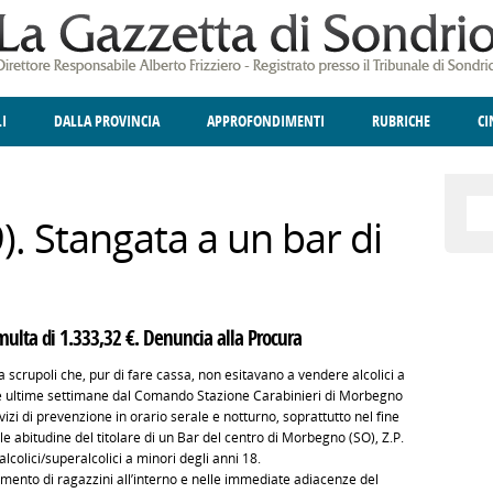
LI
DALLA PROVINCIA
APPROFONDIMENTI
RUBRICHE
C
ELLINA
A
GIUSTIZIA
DEGNO DI NOTA
TERRITORIO
ANGOLO DELLE IDEE
CULTURA E SPETTACOLI
FATTI DELLO SPI
POLIT
9). Stangata a un bar di
ulta di 1.333,32 €. Denuncia alla Procura
a scrupoli che, pur di fare cassa, non esitavano a vendere alcolici a
nelle ultime settimane dal Comando Stazione Carabinieri di Morbegno
rvizi di prevenzione in orario serale e notturno, soprattutto nel fine
le abitudine del titolare di un Bar del centro di Morbegno (SO), Z.P.
alcolici/superalcolici a minori degli anni 18.
ento di ragazzini all’interno e nelle immediate adiacenze del