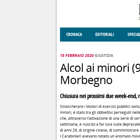
Salta al contenuto principale
CRONACA
EDITORIALI
SPECIA
SOCIETÀ
ENOGASTRONOMIA
COSTUME
DONNE DI VALT
ECONOMI
18 FEBBRAIO 2020
GIUSTIZIA
Alcol ai minori (
Morbegno
Chiusura nei prossimi due week-end, m
Smascherare i titolari di esercizi pubblici senz
minori, è stato tra gli obbiettivi perseguiti 
che, attraverso l’attivazione di una serie di se
settimana, è riuscito a far luce sulla deprecabi
di anni 29, di origine cinese, di somministrare 
I Carabinieri avevano notato un anomalo movim