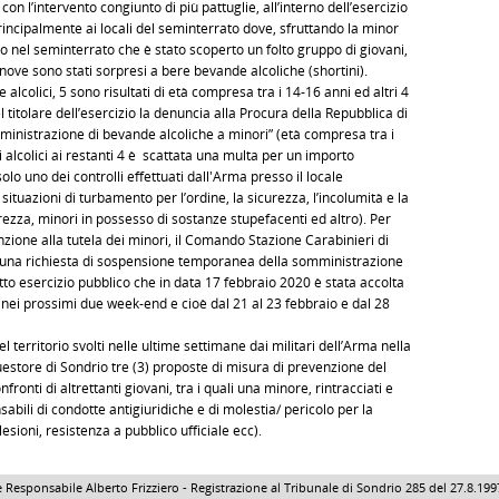
con l’intervento congiunto di più pattuglie, all’interno dell’esercizio
a principalmente ai locali del seminterrato dove, sfruttando la minor
prio nel seminterrato che è stato scoperto un folto gruppo di giovani,
nove sono stati sorpresi a bere bevande alcoliche (shortini).
 alcolici, 5 sono risultati di età compresa tra i 14-16 anni ed altri 4
l titolare dell’esercizio la denuncia alla Procura della Repubblica di
mministrazione di bevande alcoliche a minori” (età compresa tra i
alcolici ai restanti 4 è scattata una multa per un importo
lo uno dei controlli effettuati dall'Arma presso il locale
tuazioni di turbamento per l’ordine, la sicurezza, l’incolumità e la
bbrezza, minori in possesso di sostanze stupefacenti ed altro). Per
zione alla tutela dei minori, il Comando Stazione Carabinieri di
 una richiesta di sospensione temporanea della somministrazione
tto esercizio pubblico che in data 17 febbraio 2020 è stata accolta
 nei prossimi due week-end e cioè dal 21 al 23 febbraio e dal 28
l territorio svolti nelle ultime settimane dai militari dell’Arma nella
Questore di Sondrio tre (3) proposte di misura di prevenzione del
fronti di altrettanti giovani, tra i quali una minore, rintracciati e
abili di condotte antigiuridiche e di molestia/ pericolo per la
sioni, resistenza a pubblico ufficiale ecc).
 Responsabile Alberto Frizziero - Registrazione al Tribunale di Sondrio 285 del 27.8.1997 - 