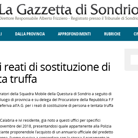
LI
DALLA PROVINCIA
APPROFONDIMENTI
RUBRICHE
C
ELLINA
A
GIUSTIZIA
DEGNO DI NOTA
TERRITORIO
ANGOLO DELLE IDEE
CULTURA E SPETTACOLI
FATTI DELLO SPI
POLIT
reati di sostituzione di
a truffa
eratori della Squadra Mobile della Questura di Sondrio a seguito di
luogo di provincia e su delega del Procuratore della Repubblica F.F
riva all’A.G. per i reati di sostituzione di persona e tentata truffa
labria e ivi residente, già noto a questi uffici per specifici
di novembre del 2018, presentandosi quale appartenente alla Polizia
iante proponendole l’acquisto di un annuario ufficiale del predetto
 donna, l’uomo riusciva a concordare con la stessa il pagamento in