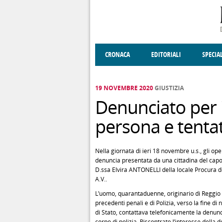
Salta al contenuto principale
CRONACA
EDITORIALI
SPECIA
SOCIETÀ
ENOGASTRONOMIA
COSTUME
DONNE DI VALT
ECONOMI
19 NOVEMBRE 2020
GIUSTIZIA
Denunciato per i 
persona e tentat
Nella giornata di ieri 18 novembre u.s., gli op
denuncia presentata da una cittadina del capo
D.ssa Elvira ANTONELLI della locale Procura defe
A.V..
L’uomo, quarantaduenne, originario di Reggio Ca
precedenti penali e di Polizia, verso la fine 
di Stato, contattava telefonicamente la denunc
corpo di polizia. Riscontrato l’interesse della