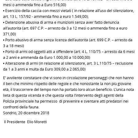
mesi o ammenda fino a Euro 516,00)
• Esercizio della caccia con mezzi vietati ( in relazione all’uso del silenziatore,
art. 13 L. 157/92 - ammenda fino a euro 1.549,00);
• Detenzione abusiva di arma e munizioni senza aver fatto denuncia
all’autorità (art. 697 C.P. – arresto da 3 a 12 mesi o ammenda fino a euro
371,00)
• Porto abusivo di arma senza licenza dell’autorità (art. 699 C.P. – arresto da
3 a 18 mesi)
• Porto di armi od oggetti atti a offendere (art. 4 L. 110/75 – arresto da 6 mesi
a 2 anni e ammenda da Euro 1.000,00 a 10.000,00)
• Alterazione di armi (in relazione al silenziatore, art. 3 L.110/75 – reclusione
da 1 a 3 anni e multa da Euro 309,00 a 2.065,00)
E’ avvilente constatare che vi sono in circolazione personaggi che non hanno
il ben che minimo rispetto delle regole e che nonostante la non più giovane
età, il trascorrere del tempo non ha portato loro alcun beneficio. L’unica nota
lieta di questa vicenda è che questa volta l’intervento degli agenti della
Polizia provinciale ha permesso di prevenire e sventare atti predatori nei
confronti della fauna.
Sondrio, 20 dicembre 2018
Il Presidente Elio Moretti