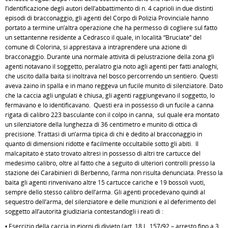
l’identificazione degli autori dell’abbattimento di n. 4 caprioli in due distinti
episodi di bracconaggio, gli agenti del Corpo di Polizia Provinciale hanno
portato a termine un’altra operazione che ha permesso di cogliere sul fatto
un settantenne residente a Cedrasco il quale, in località “Bruciate” del
comune di Colorina, si apprestava a intraprendere una azione di
bracconaggio. Durante una normale attività di pelustrazione della zona gli
agenti notavano il soggetto, peralatro gia noto agli agenti per fatti analoghi,
che uscito dalla baita si inoltrava nel bosco percorrendo un sentiero. Questi
aveva zaino in spalla e in mano reggeva un fucile munito di silenziatore. Dato
che la caccia agli ungulati è chiusa, gli agenti raggiungevano il soggetto, lo
fermavano e lo identificavano. Questi era in possesso di un fucile a canna
rigata di calibro 223 basculante con il colpo in canna, sul quale era montato
un silenziatore della lunghezza di 36 centimetro e munito di ottica di
precisione. Trattasi di un’arma tipica di chi è dedito al bracconaggio in
quanto di dimensioni ridotte e facilmente occultabile sotto gli abiti. Il
malcapitato è stato trovato altresì in possesso di altri tre cartucce del
medesimo calibro, oltre al fatto che a seguito di ulteriori controlli presso la
stazione dei Carabinieri di Berbenno, l’arma non risulta denunciata. Presso la
baita gli agenti rinvenivano altre 15 cartucce cariche e 19 bossoli vuoti,
sempre dello stesso calibro dell’arma. Gli agenti procedevano quindi al
sequestro dell’arma, del silenziatore e delle munizioni e al deferimento del
soggetto all’autorità giudiziaria contestandogli i reati di :
• Esercizio della caccia in giorni di divieto (art. 18 L. 157/92 – arresto fino a 3