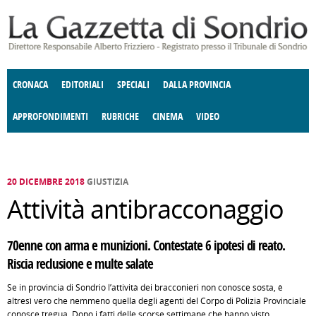
Salta al contenuto principale
CRONACA
EDITORIALI
SPECIALI
DALLA PROVINCIA
APPROFONDIMENTI
RUBRICHE
CINEMA
VIDEO
SOCIETÀ
ENOGASTRONOMIA
COSTUME
DONNE DI VALTELLINA
ECONOMIA
GIUSTIZIA
DEGNO DI NOTA
TERRITORIO
CULTURA
ANGOLO
E SPETTACOLI
DELLE IDEE
FATTI DELLO SPIRITO
POLITICA
CCCVA
20 DICEMBRE 2018
GIUSTIZIA
Attività antibracconaggio
70enne con arma e munizioni. Contestate 6 ipotesi di reato.
Riscia reclusione e multe salate
Se in provincia di Sondrio l’attività dei bracconieri non conosce sosta, è
altresì vero che nemmeno quella degli agenti del Corpo di Polizia Provinciale
conosce tregua. Dopo i fatti delle scorse settimane che hanno visto