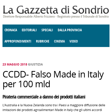
Salta al contenuto principale
CRONACA
EDITORIALI
SPECIALI
DALLA PROVINCIA
APPROFONDIMENTI
RUBRICHE
CINEMA
VIDEO
SOCIETÀ
ENOGASTRONOMIA
COSTUME
DONNE DI VALTELLINA
ECONOMIA
GIUSTIZIA
DEGNO DI NOTA
TERRITORIO
CULTURA
ANGOLO
E SPETTACOLI
DELLE IDEE
FATTI DELLO SPIRITO
POLITICA
CCCVA
23 MAGGIO 2018
GIUSTIZIA
CCDD- Falso Made in Italy
per 100 mld
Pirateria commerciale a danno dei prodotti italiani
L’Australia e la Nuova Zelanda sono tra i Paesi a maggiore diffusione delle
imitazioni dei prodotti agroalimentari Made in Italy che gli ultimi accordi