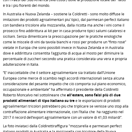
è tra i più fiorenti del mondo.
In Australia e Nuova Zelanda – sostiene la Coldiretti - sono molto diffuse le
imitazioni dei prodotti agroalimentari piu’ tipici, dal parmesan perfect italiano
con bandiera tricolore alla mozzarella, dalla ricotta ma anche i vini come il
prosecco fino addirittura ai kit per in casa produrre tipici salumi calabresi e
siciliani. Senza dimenticare la preoccupazione per le pratiche enologiche
come le miscele di vini da tavola bianchi e rossi per produrre un “finto rosè”
vietate in Europa che sono possibili invece in Nuova Zelanda e in Australia
dove è addirittura consentita l’aggiunta di acqua al mosto per diminuire la
percentuale di zuccheri secondo una pratica considerata una vera e propria
adulterazione in Italia.
“E’ inaccettabile che il settore agroalimentare sia trattato dall’Unione
Europea come merce di scambio negli accordi internazionali senza alcuna
considerazione del pesante impatto che ciò comporta sul piano economico,
occupazionale e ambientale” ha affermato il presidente della Coldiretti
Roberto Moncalvo nel sottolineare che
all’estero, sono falsi più di due
prodotti alimentari di tipo italiano su tre
e le esportazioni di prodotti
agroalimentari tricolori potrebbero più che triplicare se venisse uno stop alla
contraffazione alimentare internazionale, con l’Italia che ha raggiunto nel
2017 il record dell’export agroalimentare con un valore di 41,03 miliardi”.
La foto inviataci dalla Coldirettiraffigura "mozzarella e parmesan perfect
italiano prodotti in Australia e la mozzarella con tricolore della Nuova