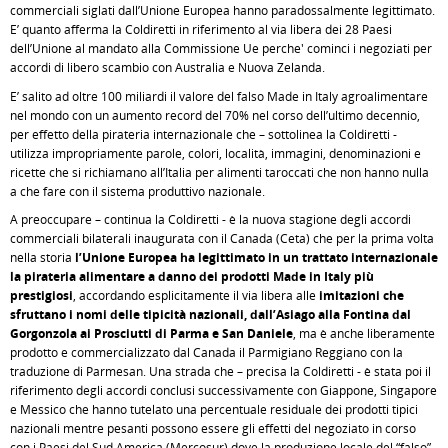
commerciali siglati dall’Unione Europea hanno paradossalmente legittimato.
E’ quanto afferma la Coldiretti in riferimento al via libera dei 28 Paesi
dell’Unione al mandato alla Commissione Ue perche' cominci i negoziati per
accordi di libero scambio con Australia e Nuova Zelanda.
E’ salito ad oltre 100 miliardi il valore del falso Made in Italy agroalimentare
nel mondo con un aumento record del 70% nel corso dell’ultimo decennio,
per effetto della pirateria internazionale che – sottolinea la Coldiretti -
utilizza impropriamente parole, colori, località, immagini, denominazioni e
ricette che si richiamano all’Italia per alimenti taroccati che non hanno nulla
a che fare con il sistema produttivo nazionale.
A preoccupare – continua la Coldiretti - è la nuova stagione degli accordi
commerciali bilaterali inaugurata con il Canada (Ceta) che per la prima volta
nella storia
l’Unione Europea ha legittimato in un trattato internazionale
la pirateria alimentare a danno dei prodotti Made in Italy più
prestigiosi
, accordando esplicitamente il via libera alle
imitazioni che
sfruttano i nomi delle tipicità nazionali, dall’Asiago alla Fontina dal
Gorgonzola ai Prosciutti di Parma e San Daniele
, ma è anche liberamente
prodotto e commercializzato dal Canada il Parmigiano Reggiano con la
traduzione di Parmesan. Una strada che – precisa la Coldiretti - è stata poi il
riferimento degli accordi conclusi successivamente con Giappone, Singapore
e Messico che hanno tutelato una percentuale residuale dei prodotti tipici
nazionali mentre pesanti possono essere gli effetti del negoziato in corso
con i Paesi del Sud America (Mercosur) dove la produzione locale del “falso”