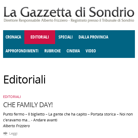
Salta al contenuto principale
CRONACA
EDITORIALI
SPECIALI
DALLA PROVINCIA
APPROFONDIMENTI
RUBRICHE
CINEMA
VIDEO
SOCIETÀ
ENOGASTRONOMIA
COSTUME
DONNE DI VALTELLINA
ECONOMIA
GIUSTIZIA
DEGNO DI NOTA
TERRITORIO
CULTURA
ANGOLO
Editoriali
E SPETTACOLI
DELLE IDEE
FATTI DELLO SPIRITO
POLITICA
CCCVA
EDITORIALI
CHE FAMILY DAY!
Punto fermo – Il biglietto – La gente che ha capito – Portata storica – Noi non
c’eravamo ma… - Andare avanti
Alberto Frizziero
Leggi