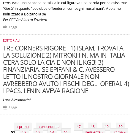
censurata una canzone natalizia in cui figurava una parola pericolosissima:
“Gesù” in quanto “potrebbe offendere i compagni musulmani”. Abbiamo
indirizzato a Bolzano la se
Per CCCVa: Alberto Frizziero
Leggi
EDITORIALI
TRE CORNERS RIGORE . 1) ISLAM, TROVATA
LA SOLUZIONE 2) MITROKHIN. MA IN ITALIA
C’ERA SOLO LA CIA E NON IL KGB! 3)
FINANZIARIA. SE EPIFANI & C. AVESSERO
LETTO IL NOSTRO GIORNALE NON
AVREBBERO AVUTO I FISCHI DEGLI OPERAI. 4)
I PACS. LENIN AVEVA RAGIONE
Luca Alessandrini
Leggi
Pagine
« prima
‹ precedente
…
47
48
49
50
51
52
53
54
55
…
seguente ›
ultima »