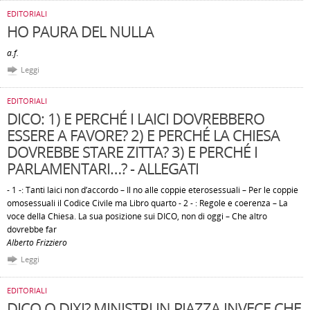
EDITORIALI
HO PAURA DEL NULLA
a.f.
Leggi
EDITORIALI
DICO: 1) E PERCHÉ I LAICI DOVREBBERO
ESSERE A FAVORE? 2) E PERCHÉ LA CHIESA
DOVREBBE STARE ZITTA? 3) E PERCHÉ I
PARLAMENTARI…? - ALLEGATI
- 1 -: Tanti laici non d’accordo – Il no alle coppie eterosessuali – Per le coppie
omosessuali il Codice Civile ma Libro quarto - 2 - : Regole e coerenza – La
voce della Chiesa. La sua posizione sui DICO, non di oggi – Che altro
dovrebbe far
Alberto Frizziero
Leggi
EDITORIALI
DICO O DIXI? MINISTRI IN PIAZZA INVECE CHE