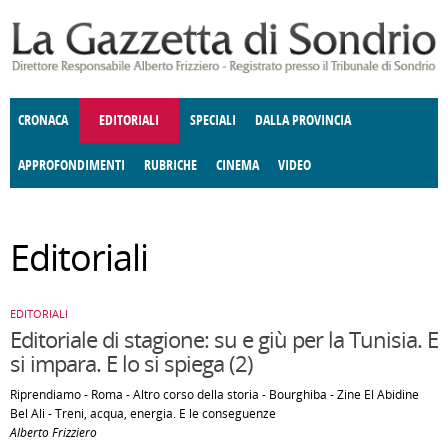
Salta al contenuto principale
CRONACA
EDITORIALI
SPECIALI
DALLA PROVINCIA
APPROFONDIMENTI
RUBRICHE
CINEMA
VIDEO
SOCIETÀ
ENOGASTRONOMIA
COSTUME
DONNE DI VALTELLINA
ECONOMIA
GIUSTIZIA
DEGNO DI NOTA
TERRITORIO
CULTURA
ANGOLO
Editoriali
E SPETTACOLI
DELLE IDEE
FATTI DELLO SPIRITO
POLITICA
CCCVA
EDITORIALI
Editoriale di stagione: su e giù per la Tunisia. E
si impara. E lo si spiega (2)
Riprendiamo - Roma - Altro corso della storia - Bourghiba - Zine El Abidine
Bel Ali - Treni, acqua, energia. E le conseguenze
Alberto Frizziero