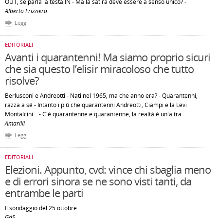
OUT, se parla la testa IN - Ma la satira deve essere a senso unico? -
Alberto Frizziero
Leggi
EDITORIALI
Avanti i quarantenni! Ma siamo proprio sicuri
che sia questo l’elisir miracoloso che tutto
risolve?
Berlusconi e Andreotti - Nati nel 1965, ma che anno era? - Quarantenni,
razza a sé - Intanto i più che quarantenni Andreotti, Ciampi e la Levi
Montalcini... - C'é quarantenne e quarantenne, la realtà é un'altra
Amarilli
Leggi
EDITORIALI
Elezioni. Appunto, cvd: vince chi sbaglia meno
e di errori sinora se ne sono visti tanti, da
entrambe le parti
Il sondaggio del 25 ottobre
GdS