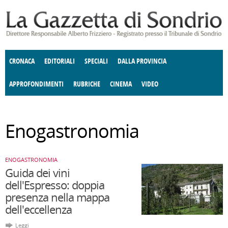
Salta al contenuto principale
CRONACA
EDITORIALI
SPECIALI
DALLA PROVINCIA
APPROFONDIMENTI
RUBRICHE
CINEMA
VIDEO
SOCIETÀ
ENOGASTRONOMIA
COSTUME
ECONOMIA
DONNE DI VALTELLINA
GIUSTIZIA
TERRITORIO
DEGNO DI NOTA
CULTURA
Enogastronomia
E SPETTACOLI
ANGOLO DELLE IDEE
POLITICA
FATTI DELLO SPIRITO
CCCVA
ENOGASTRONOMIA
Guida dei vini
dell'Espresso: doppia
presenza nella mappa
dell'eccellenza
Leggi