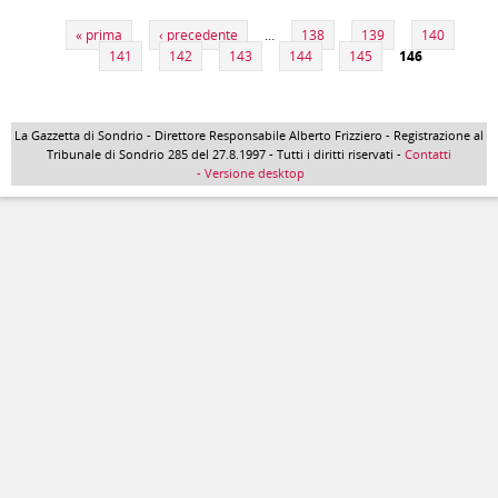
Pagine
« prima
‹ precedente
…
138
139
140
141
142
143
144
145
146
La Gazzetta di Sondrio - Direttore Responsabile Alberto Frizziero - Registrazione al
Tribunale di Sondrio 285 del 27.8.1997 - Tutti i diritti riservati -
Contatti
- Versione desktop