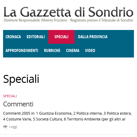
Salta al contenuto principale
CRONACA
EDITORIALI
SPECIALI
DALLA PROVINCIA
APPROFONDIMENTI
RUBRICHE
CINEMA
VIDEO
SOCIETÀ
ENOGASTRONOMIA
COSTUME
DONNE DI VALTELLINA
ECONOMIA
GIUSTIZIA
DEGNO DI NOTA
TERRITORIO
CULTURA
ANGOLO
Speciali
E SPETTACOLI
DELLE IDEE
FATTI DELLO SPIRITO
POLITICA
CCCVA
SPECIALI
Commenti
Commenti 2005 in: 1 Giustizia Economia, 2 Politica interna, 3 Politica estera,
4 Costume Varie, 5 Società Cultura, 6 Territorio Ambiente (per gli altri ar
Leggi