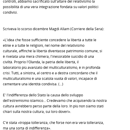
controlli, abbiamo sacrificato sull'altare del relativismo la
possibilità di una vera integrazione fondata su valori politici
condivisi.
Scriveva lo scorso dicembre Magdi Allam (Corriere della Sera):
«L'idea che fosse sufficiente concedere la libertà a tutte le
etnie e a tutte le religioni, nel nome del relativismo
culturale, affinché la libertà diventasse patrimonio comune, si
è rivelata una mera chimera, l'inesorabile suicidio di una
civiltà. Proprio l'Olanda, la patria delle libertà, il
laboratorio più avanzato del multiculturalismo, è in profonda
crisi. Tutti, a sinistra, al centro e a destra concordano che il
multiculturalismo è una scatola vuota di valori, incapace di
cementare una identità condivisa. (...)
E' l'indifferenza dello Stato la causa dello sviluppo
dell'estremismo islamico... Credevamo che acquisendo la nostra
cultura avrebbero perso parte della loro. In più non siamo stati
chiari sulla nostra cultura, sui loro doveri».
C'è stata «troppa tolleranza, che forse non era vera tolleranza,
ma una sorta di indifferenza».