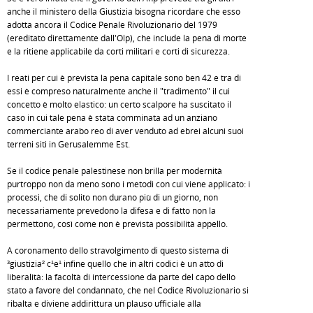
anche il ministero della Giustizia bisogna ricordare che esso
adotta ancora il Codice Penale Rivoluzionario del 1979
(ereditato direttamente dall'Olp), che include la pena di morte
e la ritiene applicabile da corti militari e corti di sicurezza.
I reati per cui è prevista la pena capitale sono ben 42 e tra di
essi è compreso naturalmente anche il "tradimento" il cui
concetto è molto elastico: un certo scalpore ha suscitato il
caso in cui tale pena è stata comminata ad un anziano
commerciante arabo reo di aver venduto ad ebrei alcuni suoi
terreni siti in Gerusalemme Est.
Se il codice penale palestinese non brilla per modernità
purtroppo non da meno sono i metodi con cui viene applicato: i
processi, che di solito non durano più di un giorno, non
necessariamente prevedono la difesa e di fatto non la
permettono, così come non è prevista possibilità appello.
A coronamento dello stravolgimento di questo sistema di
³giustizia² c¹e¹ infine quello che in altri codici è un atto di
liberalità: la facoltà di intercessione da parte del capo dello
stato a favore del condannato, che nel Codice Rivoluzionario si
ribalta e diviene addirittura un plauso ufficiale alla