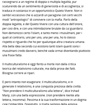
rassegnarsi a un regime di doppia o multipla legalità, pur
scaturendo da un sentimento di generosità e di accoglienza, si
traduca in sostanza in un opportunistico Quieto Vivere. Non vi
sembri eccessivo che io azzardi un paragone con certi vecchi
modi "antropologici" di convivere con la mafia. Parlo della
doppia legalità, e del Quieto Vivere con una cultura dell'onore,
per così dire, e con una intimidazione brutale da cui guardarsi.
Non demonizzo certo l'islam, e tanto meno i musulmani, per i
quali al contrario, uno per uno, una per una, ho lo stesso
rispetto e riguardo che ho per qualunque altra creatura umana.
Alla bella idea secondo cui esistono tanti islam quanti sono i
musulmani credo davvero, benchè vada ormai diventando piuttosto
una frase fatta.
Il multiculturalismo è oggi ferito a morte non dalla critica
teorica del relativismo culturale, ma dalla prova dei fatti.
Bisogna correre ai ripari.
E però intanto non esagerare: il multiculturalismo, e in
generale il relativismo, è una conquista preziosa della civiltà.
"Non prendere il multiculturalismo alla lettera", dice Irshad
Manji, con una bella espressione. (non prendere niente alla
lettera, insomma). Pessima è la sua trasformazione in un dogma ­
cioè l'imbecillità. Dopotutto, si tratta sempre della annosa