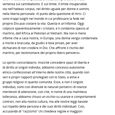
vertenza sul cannibalismo. E sul limite. Il limite insuperabile
sta nell'habeas corpus, nel diritto uguale per donne e uomini,
nella libertà personale. Al punto della questione di Hirsi. Ci
sono troppi luoghi nel mondo in cui professare la fede nel
proprio Dio può costare la vita. Questa è un'infamia. Oggi
colpisce spaventosamente i cristiani, e li condanna spesso al
martirio, dall'Africa al Pakistan al Vietnam. Ma non è meno
infame che a casa nostra, in Europa, una donna venga condannata
a morte e braccata, da giudici e boia privati, per aver
dichiarato di non credere in Dio. Che affronti il rischio del
martirio, per testimoniare del proprio libero pensiero».
Lo spirito concordatario. Anziché concedere spazi di libertà e
di diritto ai singoli individui, abbiamo concesso autonomie
etnico-confessionali all'interno delle nostre città, quando non
veri e propri rapporti privilegiati con lo Stato, a etnie e
gruppi religiosi in quanto comunità. Esse, e non il singolo
individuo, sono così divenute le naturali portatrici di istanze
meritevoli di attenzione, così ché, in nome di una malintesa
tolleranza, abbiamo chiuso un occhio su usanze e comportamenti
contrari, non alla nostra cultura, ma alle nostre leggi basate
sul rispetto della persona e dei suoi diritti individuali. Così,
accusando di "razzismo" chi chiedeva regole e maggiori