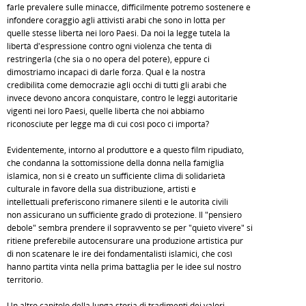
farle prevalere sulle minacce, difficilmente potremo sostenere e
infondere coraggio agli attivisti arabi che sono in lotta per
quelle stesse libertà nei loro Paesi. Da noi la legge tutela la
libertà d'espressione contro ogni violenza che tenta di
restringerla (che sia o no opera del potere), eppure ci
dimostriamo incapaci di darle forza. Qual è la nostra
credibilità come democrazie agli occhi di tutti gli arabi che
invece devono ancora conquistare, contro le leggi autoritarie
vigenti nei loro Paesi, quelle libertà che noi abbiamo
riconosciute per legge ma di cui così poco ci importa?
Evidentemente, intorno al produttore e a questo film ripudiato,
che condanna la sottomissione della donna nella famiglia
islamica, non si è creato un sufficiente clima di solidarietà
culturale in favore della sua distribuzione, artisti e
intellettuali preferiscono rimanere silenti e le autorità civili
non assicurano un sufficiente grado di protezione. Il "pensiero
debole" sembra prendere il sopravvento se per "quieto vivere" si
ritiene preferebile autocensurare una produzione artistica pur
di non scatenare le ire dei fondamentalisti islamici, che così
hanno partita vinta nella prima battaglia per le idee sul nostro
territorio.
Un altro capitolo della lunga storia di tradimenti dei valori