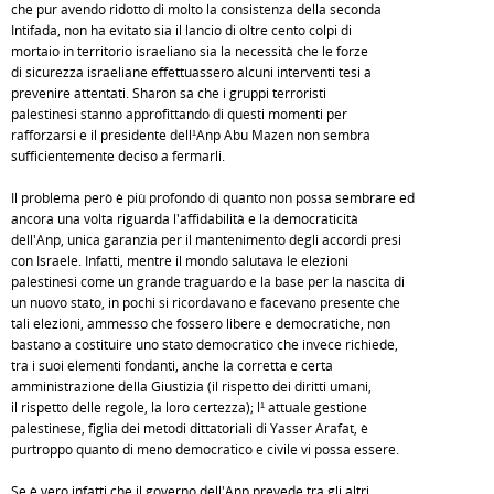
che pur avendo ridotto di molto la consistenza della seconda
Intifada, non ha evitato sia il lancio di oltre cento colpi di
mortaio in territorio israeliano sia la necessità che le forze
di sicurezza israeliane effettuassero alcuni interventi tesi a
prevenire attentati. Sharon sa che i gruppi terroristi
palestinesi stanno approfittando di questi momenti per
rafforzarsi e il presidente dell¹Anp Abu Mazen non sembra
sufficientemente deciso a fermarli.
Il problema però è più profondo di quanto non possa sembrare ed
ancora una volta riguarda l'affidabilità e la democraticità
dell'Anp, unica garanzia per il mantenimento degli accordi presi
con Israele. Infatti, mentre il mondo salutava le elezioni
palestinesi come un grande traguardo e la base per la nascita di
un nuovo stato, in pochi si ricordavano e facevano presente che
tali elezioni, ammesso che fossero libere e democratiche, non
bastano a costituire uno stato democratico che invece richiede,
tra i suoi elementi fondanti, anche la corretta e certa
amministrazione della Giustizia (il rispetto dei diritti umani,
il rispetto delle regole, la loro certezza); l¹ attuale gestione
palestinese, figlia dei metodi dittatoriali di Yasser Arafat, è
purtroppo quanto di meno democratico e civile vi possa essere.
Se è vero infatti che il governo dell'Anp prevede tra gli altri