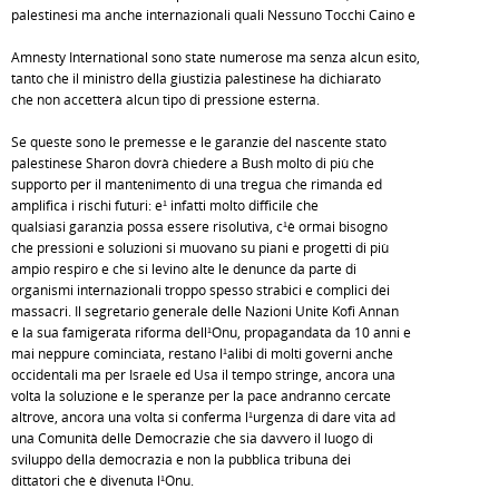
palestinesi ma anche internazionali quali Nessuno Tocchi Caino e
Amnesty International sono state numerose ma senza alcun esito,
tanto che il ministro della giustizia palestinese ha dichiarato
che non accetterà alcun tipo di pressione esterna.
Se queste sono le premesse e le garanzie del nascente stato
palestinese Sharon dovrà chiedere a Bush molto di più che
supporto per il mantenimento di una tregua che rimanda ed
amplifica i rischi futuri: e¹ infatti molto difficile che
qualsiasi garanzia possa essere risolutiva, c¹è ormai bisogno
che pressioni e soluzioni si muovano su piani e progetti di più
ampio respiro e che si levino alte le denunce da parte di
organismi internazionali troppo spesso strabici e complici dei
massacri. Il segretario generale delle Nazioni Unite Kofi Annan
e la sua famigerata riforma dell¹Onu, propagandata da 10 anni e
mai neppure cominciata, restano l¹alibi di molti governi anche
occidentali ma per Israele ed Usa il tempo stringe, ancora una
volta la soluzione e le speranze per la pace andranno cercate
altrove, ancora una volta si conferma l¹urgenza di dare vita ad
una Comunità delle Democrazie che sia davvero il luogo di
sviluppo della democrazia e non la pubblica tribuna dei
dittatori che è divenuta l¹Onu.