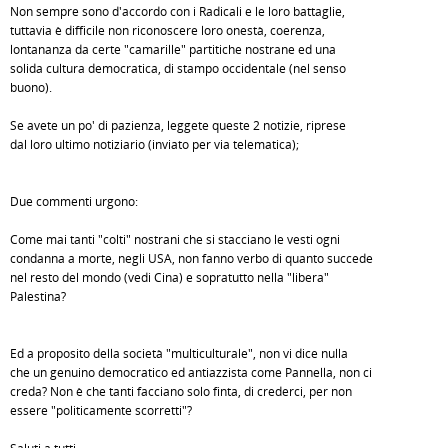
Non sempre sono d'accordo con i Radicali e le loro battaglie,
tuttavia è difficile non riconoscere loro onestà, coerenza,
lontananza da certe "camarille" partitiche nostrane ed una
solida cultura democratica, di stampo occidentale (nel senso
buono).
Se avete un po' di pazienza, leggete queste 2 notizie, riprese
dal loro ultimo notiziario (inviato per via telematica);
Due commenti urgono:
Come mai tanti "colti" nostrani che si stacciano le vesti ogni
condanna a morte, negli USA, non fanno verbo di quanto succede
nel resto del mondo (vedi Cina) e sopratutto nella "libera"
Palestina?
Ed a proposito della società "multiculturale", non vi dice nulla
che un genuino democratico ed antiazzista come Pannella, non ci
creda? Non è che tanti facciano solo finta, di crederci, per non
essere "politicamente scorretti"?