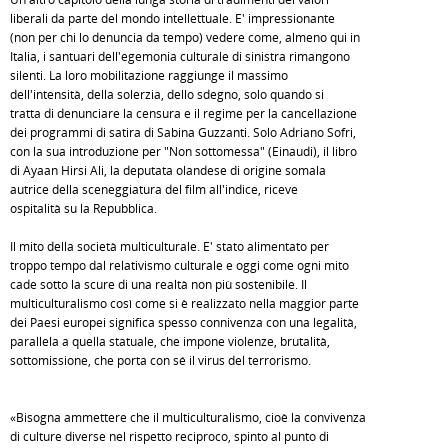
liberali da parte del mondo intellettuale. E' impressionante
(non per chi lo denuncia da tempo) vedere come, almeno qui in
Italia, i santuari dell'egemonia culturale di sinistra rimangono
silenti. La loro mobilitazione raggiunge il massimo
dell'intensità, della solerzia, dello sdegno, solo quando si
tratta di denunciare la censura e il regime per la cancellazione
dei programmi di satira di Sabina Guzzanti. Solo Adriano Sofri,
con la sua introduzione per "Non sottomessa" (Einaudi), il libro
di Ayaan Hirsi Ali, la deputata olandese di origine somala
autrice della sceneggiatura del film all'indice, riceve
ospitalità su la Repubblica.
Il mito della società multiculturale. E' stato alimentato per
troppo tempo dal relativismo culturale e oggi come ogni mito
cade sotto la scure di una realtà non più sostenibile. Il
multiculturalismo così come si è realizzato nella maggior parte
dei Paesi europei significa spesso connivenza con una legalità,
parallela a quella statuale, che impone violenze, brutalità,
sottomissione, che porta con sé il virus del terrorismo.
«Bisogna ammettere che il multiculturalismo, cioè la convivenza
di culture diverse nel rispetto reciproco, spinto al punto di