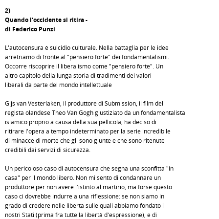
2)
Quando l'occidente si ritira -
di Federico Punzi
L'autocensura è suicidio culturale. Nella battaglia per le idee
arretriamo di fronte al "pensiero forte" dei fondamentalismi.
Occorre riscoprire il liberalismo come "pensiero forte". Un
altro capitolo della lunga storia di tradimenti dei valori
liberali da parte del mondo intellettuale
Gijs van Vesterlaken, il produttore di Submission, il film del
regista olandese Theo Van Gogh giustiziato da un fondamentalista
islamico proprio a causa della sua pellicola, ha deciso di
ritirare l'opera a tempo indeterminato per la serie incredibile
di minacce di morte che gli sono giunte e che sono ritenute
credibili dai servizi di sicurezza.
Un pericoloso caso di autocensura che segna una sconfitta "in
casa" per il mondo libero. Non mi sento di condannare un
produttore per non avere l'istinto al martirio, ma forse questo
caso ci dovrebbe indurre a una riflessione: se non siamo in
grado di credere nelle libertà sulle quali abbiamo fondato i
nostri Stati (prima fra tutte la libertà d'espressione), e di