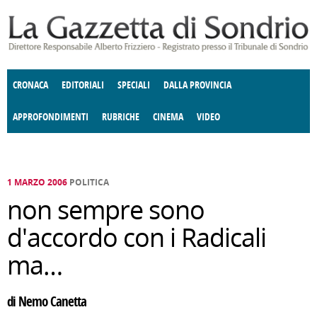
Salta al contenuto principale
CRONACA
EDITORIALI
SPECIALI
DALLA PROVINCIA
APPROFONDIMENTI
RUBRICHE
CINEMA
VIDEO
SOCIETÀ
ENOGASTRONOMIA
COSTUME
DONNE DI VALTELLINA
ECONOMIA
GIUSTIZIA
DEGNO DI NOTA
TERRITORIO
CULTURA
ANGOLO
E SPETTACOLI
DELLE IDEE
FATTI DELLO SPIRITO
POLITICA
CCCVA
1 MARZO 2006
POLITICA
non sempre sono
d'accordo con i Radicali
ma…
di Nemo Canetta