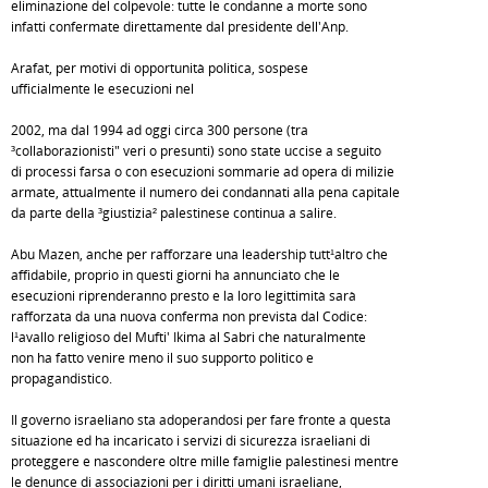
eliminazione del colpevole: tutte le condanne a morte sono
infatti confermate direttamente dal presidente dell'Anp.
Arafat, per motivi di opportunità politica, sospese
ufficialmente le esecuzioni nel
2002, ma dal 1994 ad oggi circa 300 persone (tra
³collaborazionisti" veri o presunti) sono state uccise a seguito
di processi farsa o con esecuzioni sommarie ad opera di milizie
armate, attualmente il numero dei condannati alla pena capitale
da parte della ³giustizia² palestinese continua a salire.
Abu Mazen, anche per rafforzare una leadership tutt¹altro che
affidabile, proprio in questi giorni ha annunciato che le
esecuzioni riprenderanno presto e la loro legittimità sarà
rafforzata da una nuova conferma non prevista dal Codice:
l¹avallo religioso del Mufti' Ikima al Sabri che naturalmente
non ha fatto venire meno il suo supporto politico e
propagandistico.
Il governo israeliano sta adoperandosi per fare fronte a questa
situazione ed ha incaricato i servizi di sicurezza israeliani di
proteggere e nascondere oltre mille famiglie palestinesi mentre
le denunce di associazioni per i diritti umani israeliane,