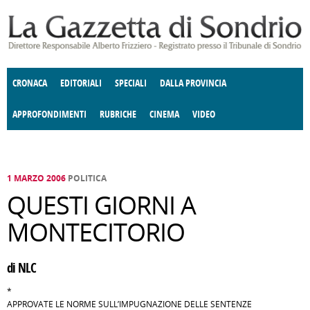
Salta al contenuto principale
CRONACA
EDITORIALI
SPECIALI
DALLA PROVINCIA
APPROFONDIMENTI
RUBRICHE
CINEMA
VIDEO
SOCIETÀ
ENOGASTRONOMIA
COSTUME
DONNE DI VALTELLINA
ECONOMIA
GIUSTIZIA
DEGNO DI NOTA
TERRITORIO
CULTURA
ANGOLO
E SPETTACOLI
DELLE IDEE
FATTI DELLO SPIRITO
POLITICA
CCCVA
1 MARZO 2006
POLITICA
QUESTI GIORNI A
MONTECITORIO
di NLC
*
APPROVATE LE NORME SULL’IMPUGNAZIONE DELLE SENTENZE