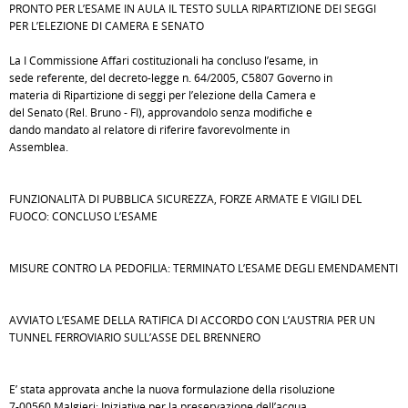
PRONTO PER L’ESAME IN AULA IL TESTO SULLA RIPARTIZIONE DEI SEGGI
PER L’ELEZIONE DI CAMERA E SENATO
La I Commissione Affari costituzionali ha concluso l’esame, in
sede referente, del decreto-legge n. 64/2005, C5807 Governo in
materia di Ripartizione di seggi per l’elezione della Camera e
del Senato (Rel. Bruno - FI), approvandolo senza modifiche e
dando mandato al relatore di riferire favorevolmente in
Assemblea.
FUNZIONALITÀ DI PUBBLICA SICUREZZA, FORZE ARMATE E VIGILI DEL
FUOCO: CONCLUSO L’ESAME
MISURE CONTRO LA PEDOFILIA: TERMINATO L’ESAME DEGLI EMENDAMENTI
AVVIATO L’ESAME DELLA RATIFICA DI ACCORDO CON L’AUSTRIA PER UN
TUNNEL FERROVIARIO SULL’ASSE DEL BRENNERO
E’ stata approvata anche la nuova formulazione della risoluzione
7-00560 Malgieri: Iniziative per la preservazione dell’acqua