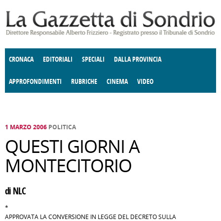
Salta al contenuto principale
CRONACA
EDITORIALI
SPECIALI
DALLA PROVINCIA
APPROFONDIMENTI
RUBRICHE
CINEMA
VIDEO
SOCIETÀ
ENOGASTRONOMIA
COSTUME
DONNE DI VALTELLINA
ECONOMIA
GIUSTIZIA
DEGNO DI NOTA
TERRITORIO
CULTURA
ANGOLO
E SPETTACOLI
DELLE IDEE
FATTI DELLO SPIRITO
POLITICA
CCCVA
1 MARZO 2006
POLITICA
QUESTI GIORNI A
MONTECITORIO
di NLC
*
APPROVATA LA CONVERSIONE IN LEGGE DEL DECRETO SULLA