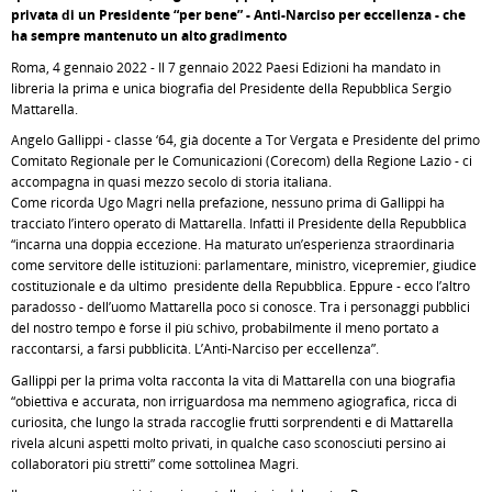
privata di un Presidente “per bene” - Anti-Narciso per eccellenza - che
ha sempre mantenuto un alto gradimento
Roma, 4 gennaio 2022 - Il 7 gennaio 2022 Paesi Edizioni ha mandato in
libreria la prima e unica biografia del Presidente della Repubblica Sergio
Mattarella.
Angelo Gallippi - classe ‘64, già docente a Tor Vergata e Presidente del primo
Comitato Regionale per le Comunicazioni (Corecom) della Regione Lazio - ci
accompagna in quasi mezzo secolo di storia italiana.
Come ricorda Ugo Magri nella prefazione, nessuno prima di Gallippi ha
tracciato l’intero operato di Mattarella. Infatti il Presidente della Repubblica
“incarna una doppia eccezione. Ha maturato un’esperienza straordinaria
come servitore delle istituzioni: parlamentare, ministro, vicepremier, giudice
costituzionale e da ultimo presidente della Repubblica. Eppure - ecco l’altro
paradosso - dell’uomo Mattarella poco si conosce. Tra i personaggi pubblici
del nostro tempo è forse il più schivo, probabilmente il meno portato a
raccontarsi, a farsi pubblicità. L’Anti-Narciso per eccellenza”.
Gallippi per la prima volta racconta la vita di Mattarella con una biografia
“obiettiva e accurata, non irriguardosa ma nemmeno agiografica, ricca di
curiosità, che lungo la strada raccoglie frutti sorprendenti e di Mattarella
rivela alcuni aspetti molto privati, in qualche caso sconosciuti persino ai
collaboratori più stretti” come sottolinea Magri.