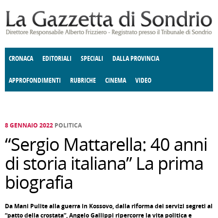
Salta al contenuto principale
CRONACA
EDITORIALI
SPECIALI
DALLA PROVINCIA
APPROFONDIMENTI
RUBRICHE
CINEMA
VIDEO
SOCIETÀ
ENOGASTRONOMIA
COSTUME
DONNE DI VALTELLINA
ECONOMIA
GIUSTIZIA
DEGNO DI NOTA
TERRITORIO
CULTURA
ANGOLO
E SPETTACOLI
DELLE IDEE
FATTI DELLO SPIRITO
POLITICA
CCCVA
8 GENNAIO 2022
POLITICA
“Sergio Mattarella: 40 anni
di storia italiana” La prima
biografia
Da Mani Pulite alla guerra in Kossovo, dalla riforma dei servizi segreti al
“patto della crostata”, Angelo Gallippi ripercorre la vita politica e