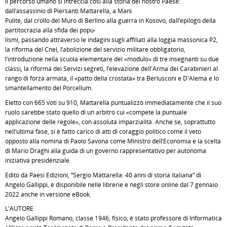
Il percorso umano si intreccia così alla storia del nostro Paese:
dall’assassinio di Piersanti Mattarella, a Mani
Pulite, dal crollo del Muro di Berlino alla guerra in Kosovo, dall’epilogo della
partitocrazia alla sfida dei popu-
lismi, passando attraverso le indagini sugli affiliati alla loggia massonica P2,
la riforma del Cnel, l’abolizione del servizio militare obbligatorio,
l’introduzione nella scuola elementare del «modulo» di tre insegnanti su due
classi, la riforma dei Servizi segreti, l’elevazione dell'Arma dei Carabinieri al
rango di forza armata, il «patto della crostata» tra Berlusconi e D'Alema e lo
smantellamento del Porcellum.
Eletto con 665 voti su 910, Mattarella puntualizzò immediatamente che il suo
ruolo sarebbe stato quello di un arbitro cui «compete la puntuale
applicazione delle regole», con assoluta imparzialità. Anche se, soprattutto
nell’ultima fase, si è fatto carico di atti di coraggio politico come il veto
opposto alla nomina di Paolo Savona come Ministro dell’Economia e la scelta
di Mario Draghi alla guida di un governo rappresentativo per autonoma
iniziativa presidenziale.
Edito da Paesi Edizioni, “Sergio Mattarella: 40 anni di storia italiana” di
Angelo Gallippi, è disponibile nelle librerie e negli store online dal 7 gennaio
2022 anche in versione eBook.
L'AUTORE
Angelo Gallippi Romano, classe 1946, fisico, è stato professore di Informatica