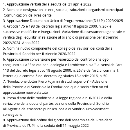
1. Approvazione verbali della seduta del 21 aprile 2022
2. Nomine e designazioni in enti, società, istituzioni e organismi partecipati –
Comunicazioni del Presidente
3. Approvazione Documento Unico di Programmazione (D.U.P.) 2023/2025
4. Articoli 175 e 193 del decreto legislativo 18 agosto 2000, n. 267 e
successive modifiche e integrazioni. Variazione di assestamento generale e
verifica degli equilibri in relazione al bilancio di previsione per il triennio
2022/2024. Anno 2022
5. Nomina nuovo componente del collegio dei revisori dei conti della
Provincia di Sondrio per il triennio 2020/2022
6. Approvazione convenzione per l'esercizio del controllo analogo
congiunto sulla "Società per l'ecologia e l'ambiente s.p.a.", ai sensi dell'art.
113 del decreto legislativo 18 agosto 2000, n. 267 e dell'art. 5, comma 1,
lettera a), e comma 5 del decreto legislativo 18 aprile 2016, n. 50
7. "Fondazione dottor Piero Fojanini di studi superiori" - Adesione
della Provincia di Sondrio alla Fondazione quale socio effettivo ed
approvazione nuovo statuto
8. Presa d'atto delle modifiche alla legge regionale n. 6/2012 e della
variazione della quota di partecipazione della Provincia di Sondrio
all'Agenzia del trasporto pubblico locale di Sondrio. Provvedimenti
conseguenti
9. Approvazione dell'ordine del giorno dell'Assemblea dei Presidenti
di Provincia dell'UPI nella seduta dell'11 maggio 2022