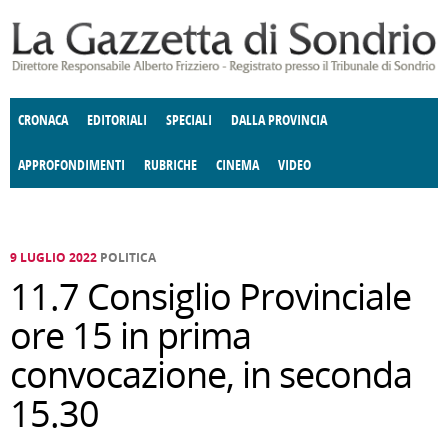
Salta al contenuto principale
CRONACA
EDITORIALI
SPECIALI
DALLA PROVINCIA
APPROFONDIMENTI
RUBRICHE
CINEMA
VIDEO
SOCIETÀ
ENOGASTRONOMIA
COSTUME
DONNE DI VALTELLINA
ECONOMIA
GIUSTIZIA
DEGNO DI NOTA
TERRITORIO
CULTURA
ANGOLO
E SPETTACOLI
DELLE IDEE
FATTI DELLO SPIRITO
POLITICA
CCCVA
9 LUGLIO 2022
POLITICA
11.7 Consiglio Provinciale
ore 15 in prima
convocazione, in seconda
15.30