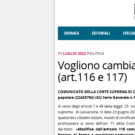
Salta al contenuto principale
CRONACA
EDITORIALI
SPECIA
SOCIETÀ
ENOGASTRONOMIA
COSTUME
DONNE DI VALT
ECONOMI
11 LUGLIO 2022
POLITICA
Vogliono cambia
(art.116 e 117)
COMUNICATO DELLA
CORTE SUPREMA DI CA
popolare (22A03794) (GU Serie Generale n.1
Ai sensi degli articoli 7 e 48 della legge 25
suprema di cassazione, in data 23 giugno 2022
quattordici cittadini italiani, muniti di certifica
promuovere ai sensi dell'art. 71 della Costit
dal titolo:
«Modifica dell'articolo 116 com
Regioni di forme e condizioni particolari 