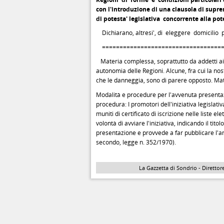
con l'introduzione di una clausola di supr
di potesta' legislativa concorrente alla pote
Dichiarano, altresi', di eleggere domicilio pr
===================================
Materia complessa, soprattutto da addetti ai l
autonomia delle Regioni. Alcune, fra cui la no
che le danneggia, sono di parere opposto. Ma
Modalità e procedure per l'avvenuta presentazi
procedura: I promotori dell'iniziativa legislat
muniti di certificato di iscrizione nelle liste el
volontà di avviare l'iniziativa, indicando il tito
presentazione e provvede a far pubblicare l'ann
secondo, legge n. 352/1970).
La Gazzetta di Sondrio - Direttore