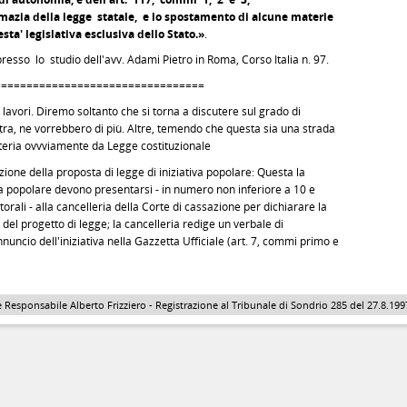
emazia della legge statale, e lo spostamento di alcune materie
sta' legislativa esclusiva dello Stato.»
.
esso lo studio dell'avv. Adami Pietro in Roma, Corso Italia n. 97.
================================
avori. Diremo soltanto che si torna a discutere sul grado di
stra, ne vorrebbero di più. Altre, temendo che questa sia una strada
teria ovvviamente da Legge costituzionale
one della proposta di legge di iniziativa popolare: Questa la
iva popolare devono presentarsi - in numero non inferiore a 10 e
ettorali - alla cancelleria della Corte di cassazione per dichiarare la
lo del progetto di legge; la cancelleria redige un verbale di
uncio dell'iniziativa nella Gazzetta Ufficiale (art. 7, commi primo e
 Responsabile Alberto Frizziero - Registrazione al Tribunale di Sondrio 285 del 27.8.1997 - 