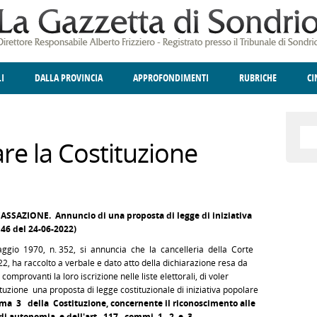
LI
DALLA PROVINCIA
APPROFONDIMENTI
RUBRICHE
C
ELLINA
A
GIUSTIZIA
DEGNO DI NOTA
TERRITORIO
ANGOLO DELLE IDEE
CULTURA E SPETTACOLI
FATTI DELLO SPI
POLIT
re la Costituzione
SSAZIONE. Annuncio di una proposta di legge di iniziativa
46 del 24-06-2022)
 maggio 1970, n. 352, si annuncia che la cancelleria della Corte
, ha raccolto a verbale e dato atto della dichiarazione resa da
ti comprovanti la loro iscrizione nelle liste elettorali, di voler
uzione una proposta di legge costituzionale di iniziativa popolare
ma 3 della Costituzione, concernente il riconoscimento alle
di autonomia, e dell'art. 117, commi 1, 2 e 3,