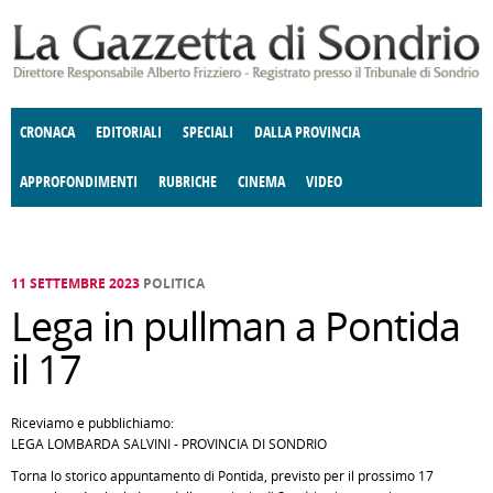
Salta al contenuto principale
CRONACA
EDITORIALI
SPECIALI
DALLA PROVINCIA
APPROFONDIMENTI
RUBRICHE
CINEMA
VIDEO
SOCIETÀ
ENOGASTRONOMIA
COSTUME
DONNE DI VALTELLINA
ECONOMIA
GIUSTIZIA
DEGNO DI NOTA
TERRITORIO
CULTURA
ANGOLO
E SPETTACOLI
DELLE IDEE
FATTI DELLO SPIRITO
POLITICA
CCCVA
11 SETTEMBRE 2023
POLITICA
Lega in pullman a Pontida
il 17
Riceviamo e pubblichiamo:
LEGA LOMBARDA SALVINI - PROVINCIA DI SONDRIO
Torna lo storico appuntamento di Pontida, previsto per il prossimo 17