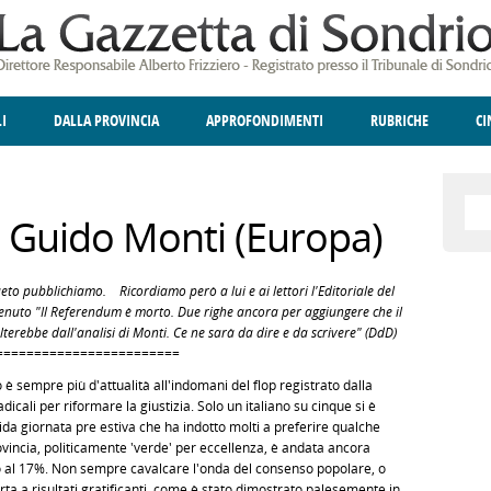
LI
DALLA PROVINCIA
APPROFONDIMENTI
RUBRICHE
C
ELLINA
A
GIUSTIZIA
DEGNO DI NOTA
TERRITORIO
ANGOLO DELLE IDEE
CULTURA E SPETTACOLI
FATTI DELLO SPI
POLIT
o Guido Monti (Europa)
o pubblichiamo. Ricordiamo però a lui e ai lettori l'Editoriale del
tenuto "Il Referendum è morto. Due righe ancora per aggiungere che il
lterebbe dall'analisi di Monti. Ce ne sarà da dire e da scrivere" (DdD)
========================
 è sempre più d'attualità all'indomani del flop registrato dalla
icali per riformare la giustizia. Solo un italiano su cinque si è
da giornata pre estiva che ha indotto molti a preferire qualche
vincia, politicamente 'verde' per eccellenza, è andata ancora
o al 17%. Non sempre cavalcare l'onda del consenso popolare, o
orta a risultati gratificanti, come è stato dimostrato palesemente in