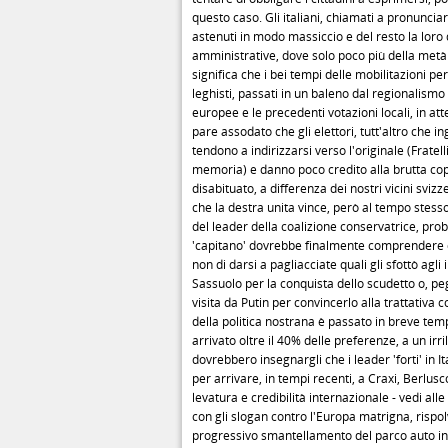
questo caso. Gli italiani, chiamati a pronuncia
astenuti in modo massiccio e del resto la loro 
amministrative, dove solo poco più della metà de
significa che i bei tempi delle mobilitazioni per 
leghisti, passati in un baleno dal regionalismo
europee e le precedenti votazioni locali, in att
pare assodato che gli elettori, tutt'altro che 
tendono a indirizzarsi verso l'originale (Fratel
memoria) e danno poco credito alla brutta cop
disabituato, a differenza dei nostri vicini svi
che la destra unita vince, però al tempo stesso
del leader della coalizione conservatrice, pro
'capitano' dovrebbe finalmente comprendere che
non di darsi a pagliacciate quali gli sfottò agli 
Sassuolo per la conquista dello scudetto o, pe
visita da Putin per convincerlo alla trattativa 
della politica nostrana è passato in breve tem
arrivato oltre il 40% delle preferenze, a un irri
dovrebbero insegnargli che i leader 'forti' in 
per arrivare, in tempi recenti, a Craxi, Berlu
levatura e credibilità internazionale - vedi all
con gli slogan contro l'Europa matrigna, rispo
progressivo smantellamento del parco auto inqu