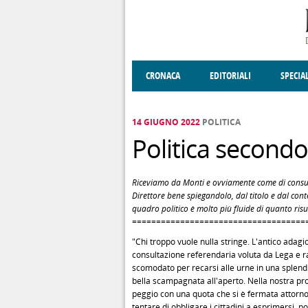
Salta al contenuto principale
CRONACA
EDITORIALI
SPECIA
SOCIETÀ
ENOGASTRONOMIA
COSTUME
DONNE DI VALT
ECONOMI
14 GIUGNO 2022
POLITICA
Politica second
Riceviamo da Monti e ovviamente come di consuet
Direttore bene spiegandolo, dal titolo e dal con
quadro politico è molto più fluide di quanto risu
====================================
"Chi troppo vuole nulla stringe. L'antico adagio
consultazione referendaria voluta da Lega e rad
scomodato per recarsi alle urne in una splendi
bella scampagnata all'aperto. Nella nostra pro
peggio con una quota che si è fermata attorn
tentare di obbligare i cittadini a esprimersi, p