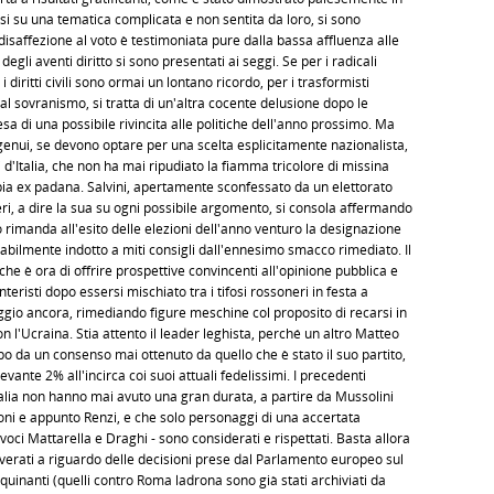
rsi su una tematica complicata e non sentita da loro, si sono
disaffezione al voto è testimoniata pure dalla bassa affluenza alle
gli aventi diritto si sono presentati ai seggi. Se per i radicali
i diritti civili sono ormai un lontano ricordo, per i trasformisti
 al sovranismo, si tratta di un'altra cocente delusione dopo le
esa di una possibile rivincita alle politiche dell'anno prossimo. Ma
ingenui, se devono optare per una scelta esplicitamente nazionalista,
li d'Italia, che non ha mai ripudiato la fiamma tricolore di missina
ia ex padana. Salvini, apertamente sconfessato da un elettorato
zzeri, a dire la sua su ogni possibile argomento, si consola affermando
 rimanda all'esito delle elezioni dell'anno venturo la designazione
babilmente indotto a miti consigli dall'ennesimo smacco rimediato. Il
 è ora di offrire prospettive convincenti all'opinione pubblica e
interisti dopo essersi mischiato tra i tifosi rossoneri in festa a
ggio ancora, rimediando figure meschine col proposito di recarsi in
con l'Ucraina. Stia attento il leader leghista, perché un altro Matteo
po da un consenso mai ottenuto da quello che è stato il suo partito,
levante 2% all'incirca coi suoi attuali fedelissimi. I precedenti
Italia non hanno mai avuto una gran durata, a partire da Mussolini
sconi e appunto Renzi, e che solo personaggi di una accertata
e voci Mattarella e Draghi - sono considerati e rispettati. Basta allora
lverati a riguardo delle decisioni prese dal Parlamento europeo sul
inanti (quelli contro Roma ladrona sono già stati archiviati da