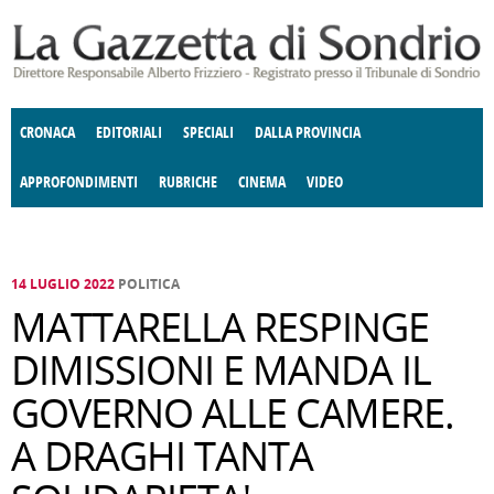
Salta al contenuto principale
CRONACA
EDITORIALI
SPECIALI
DALLA PROVINCIA
APPROFONDIMENTI
RUBRICHE
CINEMA
VIDEO
SOCIETÀ
ENOGASTRONOMIA
COSTUME
DONNE DI VALTELLINA
ECONOMIA
GIUSTIZIA
DEGNO DI NOTA
TERRITORIO
CULTURA
ANGOLO
E SPETTACOLI
DELLE IDEE
FATTI DELLO SPIRITO
POLITICA
CCCVA
14 LUGLIO 2022
POLITICA
MATTARELLA RESPINGE
DIMISSIONI E MANDA IL
GOVERNO ALLE CAMERE.
A DRAGHI TANTA