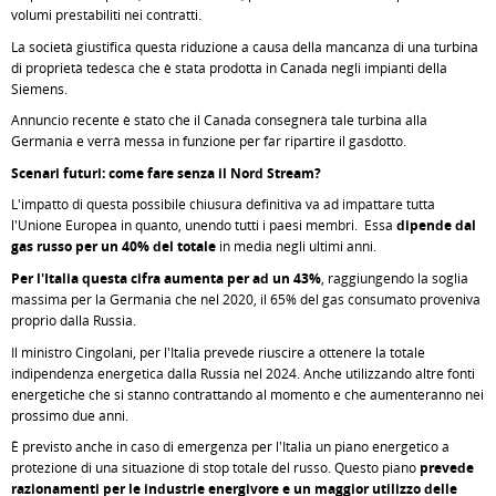
volumi prestabiliti nei contratti.
La società giustifica questa riduzione a causa della mancanza di una turbina
di proprietà tedesca che è stata prodotta in Canada negli impianti della
Siemens.
Annuncio recente è stato che il Canada consegnerà tale turbina alla
Germania e verrà messa in funzione per far ripartire il gasdotto.
Scenari futuri: come fare senza il Nord Stream?
L'impatto di questa possibile chiusura definitiva va ad impattare tutta
l'Unione Europea in quanto, unendo tutti i paesi membri. Essa
dipende dal
gas russo per un 40% del totale
in media negli ultimi anni.
Per l'Italia questa cifra aumenta per ad un 43%
, raggiungendo la soglia
massima per la Germania che nel 2020, il 65% del gas consumato proveniva
proprio dalla Russia.
Il ministro Cingolani, per l'Italia prevede riuscire a ottenere la totale
indipendenza energetica dalla Russia nel 2024. Anche utilizzando altre fonti
energetiche che si stanno contrattando al momento e che aumenteranno nei
prossimo due anni.
È previsto anche in caso di emergenza per l'Italia un piano energetico a
protezione di una situazione di stop totale del russo. Questo piano
prevede
razionamenti per le industrie energivore e un maggior utilizzo delle