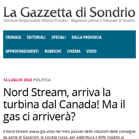
Salta al contenuto principale
CRONACA
EDITORIALI
SPECIALI
DALLA PROVINCIA
APPROFONDIMENTI
RUBRICHE
CINEMA
VIDEO
SOCIETÀ
ENOGASTRONOMIA
COSTUME
DONNE DI VALTELLINA
ECONOMIA
GIUSTIZIA
DEGNO DI NOTA
TERRITORIO
CULTURA
ANGOLO
E SPETTACOLI
DELLE IDEE
FATTI DELLO SPIRITO
POLITICA
CCCVA
14 LUGLIO 2022
POLITICA
Nord Stream, arriva la
turbina dal Canada! Ma il
gas ci arriverà?
Il Nord Stream aveva già visto nei mesi passati delle riduzioni delle consegne
da parte di Gazprom, la società russa, per addirittura il 60% rispetto ai