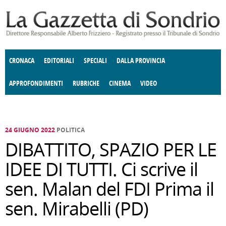
Salta al contenuto principale
CRONACA
EDITORIALI
SPECIALI
DALLA PROVINCIA
APPROFONDIMENTI
RUBRICHE
CINEMA
VIDEO
SOCIETÀ
ENOGASTRONOMIA
COSTUME
DONNE DI VALTELLINA
ECONOMIA
GIUSTIZIA
DEGNO DI NOTA
TERRITORIO
CULTURA
ANGOLO
E SPETTACOLI
DELLE IDEE
FATTI DELLO SPIRITO
POLITICA
CCCVA
24 GIUGNO 2022
POLITICA
DIBATTITO, SPAZIO PER LE
IDEE DI TUTTI. Ci scrive il
sen. Malan del FDI Prima il
sen. Mirabelli (PD)