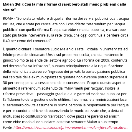
Malan (FdI): Con la mia riforma ci sarebbero stati meno problemi dalla
siccità”
ROMA - “Sono stato relatore di quella riforma dei servizi pubblici locali, acqua
inclusa, che è stata poi cancellata con il cosiddetto ‘referendum per l’acqua
pubblica’: con quella riforma l’acqua sarebbe rimasta pubblica, ma sarebbe
stato più facile intervenire sulla rete idrica, che oggi continua a perdere circa
il 40 per cento del contenuto”.
È quanto dichiara il senatore Lucio Malan di Fratelli d’Italia in un’intervista ad
Infoimpresa del sindacato Unsic sul problema siccità, che sta mettendo in
ginocchio molte aziende del settore agricolo. La riforma del 2009, contenuta
nel decreto “salva-infrazioni”, puntava principalmente alla riqualificazione
della rete idrica attraverso l’ingresso dei privati: la partecipazione pubblica
nel capitale delle ex municipalizzate quotate non avrebbe potuto superare il
30 per cento, pena la cessazione delle concessioni. Proprio questo aspetto
alimentò il referendum sostenuto dai “Movimenti per l’acqua”. Inoltre la
riforma prevedeva il passaggio graduale alle gare ad evidenza pubblica per
l’affidamento della gestione delle utilities. Insomma, le amministrazioni locali
si sarebbero dovute assumere in prima persona la responsabilità per l’acqua
e per le condotte idriche, depotenziando le municipalizzate che, a detta di
molti, spesso costituiscono “carrozzoni dove piazzare parenti ed amici”,
come ebbe modo di denunciare lo stesso senatore Malan a suo tempo.
Fonte:
https://unsic.it/comunicazione/primo-piano/sen-malan-fdi-sulla-siccita-s...