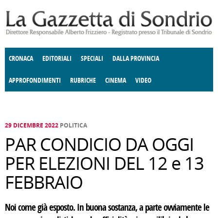
Salta al contenuto principale
CRONACA
EDITORIALI
SPECIALI
DALLA PROVINCIA
APPROFONDIMENTI
RUBRICHE
CINEMA
VIDEO
SOCIETÀ
ENOGASTRONOMIA
COSTUME
DONNE DI VALTELLINA
ECONOMIA
GIUSTIZIA
DEGNO DI NOTA
TERRITORIO
CULTURA
ANGOLO
E SPETTACOLI
DELLE IDEE
FATTI DELLO SPIRITO
POLITICA
CCCVA
29 DICEMBRE 2022
POLITICA
PAR CONDICIO DA OGGI
PER ELEZIONI DEL 12 e 13
FEBBRAIO
Noi come già esposto. In buona sostanza, a parte ovviamente le