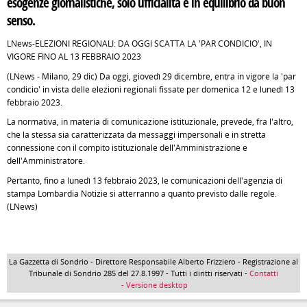
esogenze giornalistiche, solo ufficialità e in equilibrio da buon
senso.
LNews-ELEZIONI REGIONALI: DA OGGI SCATTA LA 'PAR CONDICIO', IN
VIGORE FINO AL 13 FEBBRAIO 2023
(LNews - Milano, 29 dic) Da oggi, giovedì 29 dicembre, entra in vigore la 'par
condicio' in vista delle elezioni regionali fissate per domenica 12 e lunedì 13
febbraio 2023.
La normativa, in materia di comunicazione istituzionale, prevede, fra l'altro,
che la stessa sia caratterizzata da messaggi impersonali e in stretta
connessione con il compito istituzionale dell'Amministrazione e
dell'Amministratore.
Pertanto, fino a lunedì 13 febbraio 2023, le comunicazioni dell'agenzia di
stampa Lombardia Notizie si atterranno a quanto previsto dalle regole.
(LNews)
La Gazzetta di Sondrio - Direttore Responsabile Alberto Frizziero - Registrazione al
Tribunale di Sondrio 285 del 27.8.1997 - Tutti i diritti riservati -
Contatti
- Versione desktop