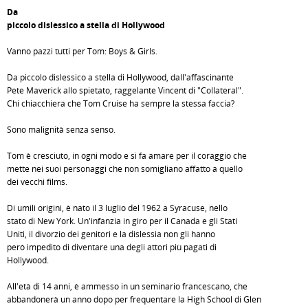
Da
piccolo dislessico a stella di Hollywood
Vanno pazzi tutti per Tom: Boys & Girls.
Da piccolo dislessico a stella di Hollywood, dall'affascinante
Pete Maverick allo spietato, raggelante Vincent di "Collateral".
Chi chiacchiera che Tom Cruise ha sempre la stessa faccia?
Sono malignità senza senso.
Tom è cresciuto, in ogni modo e si fa amare per il coraggio che
mette nei suoi personaggi che non somigliano affatto a quello
dei vecchi films.
Di umili origini, è nato il 3 luglio del 1962 a Syracuse, nello
stato di New York. Un'infanzia in giro per il Canada e gli Stati
Uniti, il divorzio dei genitori e la dislessia non gli hanno
però impedito di diventare una degli attori più pagati di
Hollywood.
All'età di 14 anni, è ammesso in un seminario francescano, che
abbandonerà un anno dopo per frequentare la High School di Glen