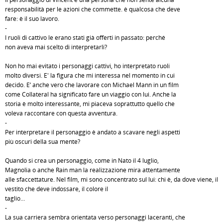
responsabilità per le azioni che commette. è qualcosa che deve
fare: è il suo lavoro.
-
I ruoli di cattivo le erano stati già offerti in passato: perché
non aveva mai scelto di interpretarli?
Non ho mai evitato i personaggi cattivi, ho interpretato ruoli
molto diversi. E' la figura che mi interessa nel momento in cui
decido. E’ anche vero che lavorare con Michael Mann in un film
come Collateral ha significato fare un viaggio con lui. Anche la
storia è molto interessante, mi piaceva soprattutto quello che
voleva raccontare con questa avventura.
-
Per interpretare il personaggio è andato a scavare negli aspetti
più oscuri della sua mente?
Quando si crea un personaggio, come in Nato il 4 luglio,
Magnolia o anche Rain man la realizzazione mira attentamente
alle sfaccettature. Nel film, mi sono concentrato sul lui: chi è, da dove viene, il
vestito che deve indossare, il colore il
taglio…
-
La sua carriera sembra orientata verso personaggi laceranti, che