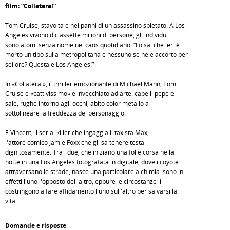
film: “Collateral”
Tom Cruise, stavolta è nei panni di un assassino spietato. A Los
Angeles vivono diciassette milioni di persone, gli individui
sono atomi senza nome nel caos quotidiano. “Lo sai che ieri è
morto un tipo sulla metropolitana e nessuno se ne è accorto per
sei ore? Questa è Los Angeles!”
In «Collateral», il thriller emozionante di Michael Mann, Tom
Cruise è «cattivissimo» e invecchiato ad arte: capelli pepe e
sale, rughe intorno agli occhi, abito color metallo a
sottolineare la freddezza del personaggio.
È Vincent, il serial killer che ingaggia il taxista Max,
l'attore comico Jamie Foxx che gli sa tenere testa
dignitosamente. Tra i due, che iniziano una folle corsa nella
notte in una Los Angeles fotografata in digitale, dove i coyote
attraversano le strade, nasce una particolare alchimia: sono in
effetti l'uno l'opposto dell'altro, eppure le circostanze li
costringono a fare affidamento l'uno sull'altro per salvarsi la
vita.
Domande e risposte