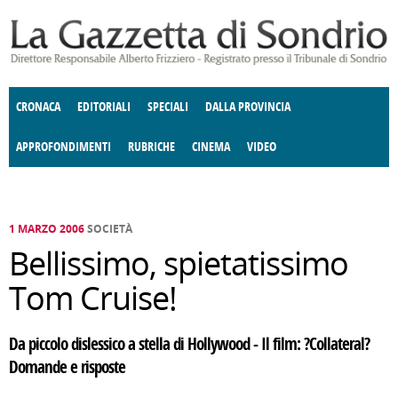
Salta al contenuto principale
CRONACA
EDITORIALI
SPECIALI
DALLA PROVINCIA
APPROFONDIMENTI
RUBRICHE
CINEMA
VIDEO
SOCIETÀ
ENOGASTRONOMIA
COSTUME
DONNE DI VALTELLINA
ECONOMIA
GIUSTIZIA
DEGNO DI NOTA
TERRITORIO
CULTURA
ANGOLO
E SPETTACOLI
DELLE IDEE
FATTI DELLO SPIRITO
POLITICA
CCCVA
1 MARZO 2006
SOCIETÀ
Bellissimo, spietatissimo
Tom Cruise!
Da piccolo dislessico a stella di Hollywood - Il film: ?Collateral?
Domande e risposte