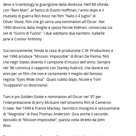
deve a Scientology la guarigione dalla dislessia. Nell'88 sfonda
con "Rain Man", al fianco di Dustin Hoffman, l'anno dopo è il
mutilato di guerra Ron Kovic nel film "Nato il 4 luglio" di
Oliver Stone, film che gli varrà una nomination all'Oscar. Nel
1990 divorzia dalla moglie e sposa Nicole Kidman, conosciuta sul
set di "Giorni di Tuono". I due adottano due bambini: Isabelle
Jane e Connor Anthony.
Successivamente, fonda la casa di produzione C.W. Productions e
nel 1996 produce "Mission: Impossible" di Brian De Palma, film
che negli States diventa il campione d'incassi dell'anno. Sempre
nel '96 comincia il rapporto con Stanley Kubrick, che durerà sei
anni per un film che non è certamente il meglio del famoso
regista "Eyes Wide Shut". Quasi subito dopo, Nicole e Tom
“scoppiano” (si divorziano).
Tom è poi Golden Globe e nomination all'Oscar nel '97 per
l'interpretazione di Jerry McGuire nell'omonimo film di Cameron
Crowe. Nel 1999 è Franck Mackey, nevrotico misogino e sessuomane
di "Magnolia" di Paul Thomas Anderson. Gira anche il secondo
episodio di “Mission Impossible”, questa volta diretto da John
Woo.