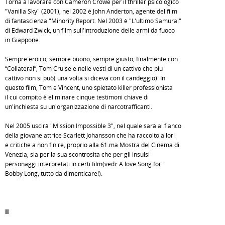
Torna a lavorare con Cameron Crowe per il thriller psicologico
"Vanilla Sky" (2001), nel 2002 è John Anderton, agente del film
di fantascienza "Minority Report. Nel 2003 è "L'ultimo Samurai"
di Edward Zwick, un film sull'introduzione delle armi da fuoco
in Giappone.
Sempre eroico, sempre buono, sempre giusto, finalmente con
“Collateral”, Tom Cruise è nelle vesti di un cattivo che più
cattivo non si può( una volta si diceva con il candeggio). In
questo film, Tom è Vincent, uno spietato killer professionista
il cui compito è eliminare cinque testimoni chiave di
un'inchiesta su un'organizzazione di narcotrafficanti.
Nel 2005 uscirà "Mission Impossible 3", nel quale sarà al fianco
della giovane attrice Scarlett Johansson che ha raccolto allori
e critiche a non finire, proprio alla 61.ma Mostra del Cinema di
Venezia, sia per la sua scontrosità che per gli insulsi
personaggi interpretati in certi film(vedi: A love Song for
Bobby Long, tutto da dimenticare!).
Il