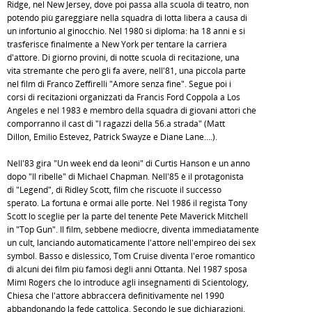
Ridge, nel New Jersey, dove poi passa alla scuola di teatro, non
potendo più gareggiare nella squadra di lotta libera a causa di
un infortunio al ginocchio. Nel 1980 si diploma: ha 18 anni e si
trasferisce finalmente a New York per tentare la carriera
d'attore. Di giorno provini, di notte scuola di recitazione, una
vita stremante che però gli fa avere, nell'81, una piccola parte
nel film di Franco Zeffirelli "Amore senza fine". Segue poi i
corsi di recitazioni organizzati da Francis Ford Coppola a Los
Angeles e nel 1983 è membro della squadra di giovani attori che
comporranno il cast di "I ragazzi della 56.a strada" (Matt
Dillon, Emilio Estevez, Patrick Swayze e Diane Lane….).
Nell'83 gira "Un week end da leoni" di Curtis Hanson e un anno
dopo "Il ribelle" di Michael Chapman. Nell'85 è il protagonista
di "Legend", di Ridley Scott, film che riscuote il successo
sperato. La fortuna è ormai alle porte. Nel 1986 il regista Tony
Scott lo sceglie per la parte del tenente Pete Maverick Mitchell
in "Top Gun". Il film, sebbene mediocre, diventa immediatamente
un cult, lanciando automaticamente l'attore nell'empireo dei sex
symbol. Basso e dislessico, Tom Cruise diventa l'eroe romantico
di alcuni dei film più famosi degli anni Ottanta. Nel 1987 sposa
Mimì Rogers che lo introduce agli insegnamenti di Scientology,
Chiesa che l'attore abbraccerà definitivamente nel 1990
abbandonando la fede cattolica. Secondo le sue dichiarazioni,