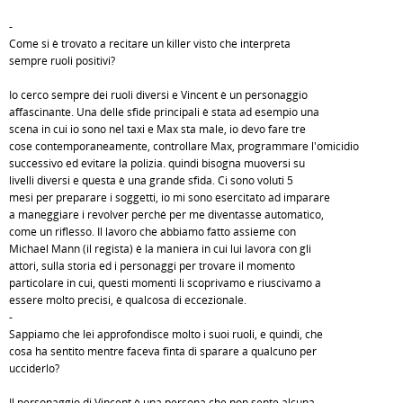
-
Come si è trovato a recitare un killer visto che interpreta
sempre ruoli positivi?
Io cerco sempre dei ruoli diversi e Vincent è un personaggio
affascinante. Una delle sfide principali è stata ad esempio una
scena in cui io sono nel taxi e Max sta male, io devo fare tre
cose contemporaneamente, controllare Max, programmare l'omicidio
successivo ed evitare la polizia. quindi bisogna muoversi su
livelli diversi e questa è una grande sfida. Ci sono voluti 5
mesi per preparare i soggetti, io mi sono esercitato ad imparare
a maneggiare i revolver perché per me diventasse automatico,
come un riflesso. Il lavoro che abbiamo fatto assieme con
Michael Mann (il regista) è la maniera in cui lui lavora con gli
attori, sulla storia ed i personaggi per trovare il momento
particolare in cui, questi momenti li scoprivamo e riuscivamo a
essere molto precisi, è qualcosa di eccezionale.
-
Sappiamo che lei approfondisce molto i suoi ruoli, e quindi, che
cosa ha sentito mentre faceva finta di sparare a qualcuno per
ucciderlo?
Il personaggio di Vincent è una persona che non sente alcuna