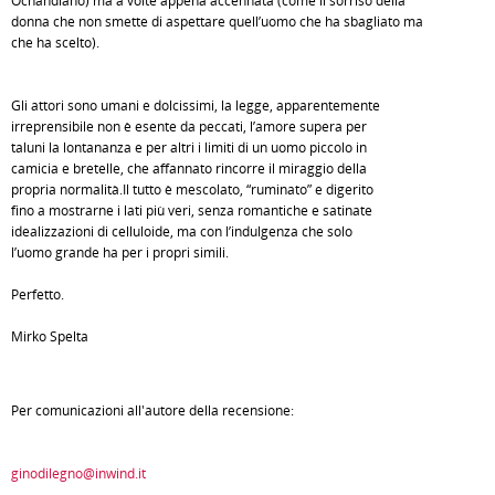
Ochandiano) ma a volte appena accennata (come il sorriso della
donna che non smette di aspettare quell’uomo che ha sbagliato ma
che ha scelto).
Gli attori sono umani e dolcissimi, la legge, apparentemente
irreprensibile non è esente da peccati, l’amore supera per
taluni la lontananza e per altri i limiti di un uomo piccolo in
camicia e bretelle, che affannato rincorre il miraggio della
propria normalità.Il tutto è mescolato, “ruminato” e digerito
fino a mostrarne i lati più veri, senza romantiche e satinate
idealizzazioni di celluloide, ma con l’indulgenza che solo
l’uomo grande ha per i propri simili.
Perfetto.
Mirko Spelta
Per comunicazioni all'autore della recensione:
ginodilegno@inwind.it