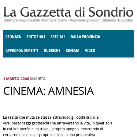
Salta al contenuto principale
CRONACA
EDITORIALI
SPECIALI
DALLA PROVINCIA
APPROFONDIMENTI
RUBRICHE
CINEMA
VIDEO
SOCIETÀ
ENOGASTRONOMIA
COSTUME
DONNE DI VALTELLINA
ECONOMIA
GIUSTIZIA
DEGNO DI NOTA
TERRITORIO
CULTURA
ANGOLO
E SPETTACOLI
DELLE IDEE
FATTI DELLO SPIRITO
POLITICA
CCCVA
1 MARZO 2006
SOCIETÀ
CINEMA: AMNESIA
La realtà che muta se stessa attraverso gli occhi di chi la
vive; personaggi grotteschi che attraversano la vita, in quell’isola
in cui la superficialità trova il proprio apogeo, mostrando di
cercarne un senso, il proprio senso, in una prospettiva