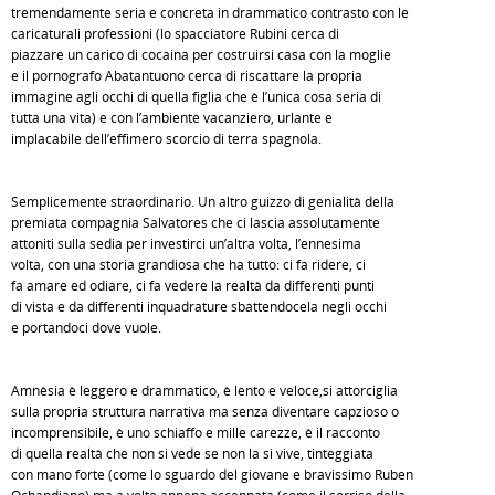
tremendamente seria e concreta in drammatico contrasto con le
caricaturali professioni (lo spacciatore Rubini cerca di
piazzare un carico di cocaina per costruirsi casa con la moglie
e il pornografo Abatantuono cerca di riscattare la propria
immagine agli occhi di quella figlia che è l’unica cosa seria di
tutta una vita) e con l’ambiente vacanziero, urlante e
implacabile dell’effimero scorcio di terra spagnola.
Semplicemente straordinario. Un altro guizzo di genialità della
premiata compagnia Salvatores che ci lascia assolutamente
attoniti sulla sedia per investirci un’altra volta, l’ennesima
volta, con una storia grandiosa che ha tutto: ci fa ridere, ci
fa amare ed odiare, ci fa vedere la realtà da differenti punti
di vista e da differenti inquadrature sbattendocela negli occhi
e portandoci dove vuole.
Amnèsia è leggero e drammatico, è lento e veloce,si attorciglia
sulla propria struttura narrativa ma senza diventare capzioso o
incomprensibile, è uno schiaffo e mille carezze, è il racconto
di quella realtà che non si vede se non la si vive, tinteggiata
con mano forte (come lo sguardo del giovane e bravissimo Ruben