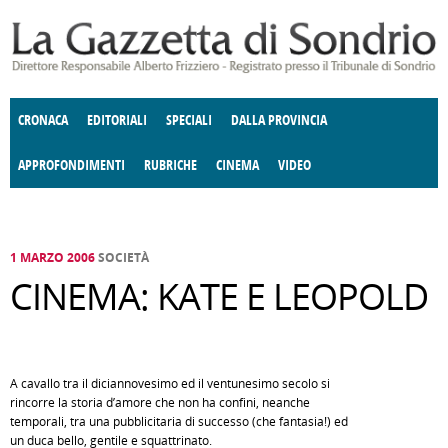
Salta al contenuto principale
CRONACA
EDITORIALI
SPECIALI
DALLA PROVINCIA
APPROFONDIMENTI
RUBRICHE
CINEMA
VIDEO
SOCIETÀ
ENOGASTRONOMIA
COSTUME
DONNE DI VALTELLINA
ECONOMIA
GIUSTIZIA
DEGNO DI NOTA
TERRITORIO
CULTURA
ANGOLO
E SPETTACOLI
DELLE IDEE
FATTI DELLO SPIRITO
POLITICA
CCCVA
1 MARZO 2006
SOCIETÀ
CINEMA: KATE E LEOPOLD
A cavallo tra il diciannovesimo ed il ventunesimo secolo si
rincorre la storia d’amore che non ha confini, neanche
temporali, tra una pubblicitaria di successo (che fantasia!) ed
un duca bello, gentile e squattrinato.