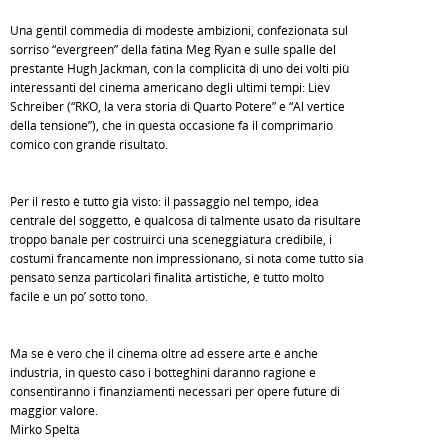
Una gentil commedia di modeste ambizioni, confezionata sul
sorriso “evergreen” della fatina Meg Ryan e sulle spalle del
prestante Hugh Jackman, con la complicità di uno dei volti più
interessanti del cinema americano degli ultimi tempi: Liev
Schreiber (“RKO, la vera storia di Quarto Potere” e “Al vertice
della tensione”), che in questa occasione fa il comprimario
comico con grande risultato.
Per il resto è tutto già visto: il passaggio nel tempo, idea
centrale del soggetto, è qualcosa di talmente usato da risultare
troppo banale per costruirci una sceneggiatura credibile, i
costumi francamente non impressionano, si nota come tutto sia
pensato senza particolari finalità artistiche, è tutto molto
facile e un po’ sotto tono.
Ma se è vero che il cinema oltre ad essere arte è anche
industria, in questo caso i botteghini daranno ragione e
consentiranno i finanziamenti necessari per opere future di
maggior valore.
Mirko Spelta