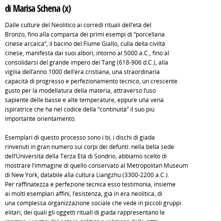
di Marisa Schena (x)
Dalle culture del Neolitico ai corredi rituali dell’età del
Bronzo, fino alla comparsa dei primi esempi di “porcellana
cinese arcaica”, il bacino del Fiume Giallo, culla della civiltà
cinese, manifesta dai suoi albori, intorno al 5000 a.C., fino al
consolidarsi del grande impero dei Tang (618-906 d.C.), alla
vigilia dell’anno 1000 dell’era cristiana, una straordinaria
capacità di progresso e perfezionamento tecnico, un crescente
gusto per la modellatura della materia, attraverso l’uso
sapiente delle basse e alte temperature, eppure una vena
ispiratrice che ha nel codice della “continuità” il suo più
importante orientamento.
Esemplari di questo processo sono i bi, i dischi di giada
rinvenuti in gran numero sui corpi dei defunti: nella bella sede
dell’Università della Terza Età di Sondrio, abbiamo scelto di
mostrare l’immagine di quello conservato al Metropolitan Museum
di New York, databile alla cultura Liangzhu (3300-2200 a.C.).
Per raffinatezza e perfezione tecnica esso testimonia, insieme
ai molti esemplari affini, l’esistenza, già in era neolitica, di
una complessa organizzazione sociale che vede in piccoli gruppi
elitari, dei quali gli oggetti rituali di giada rappresentano le