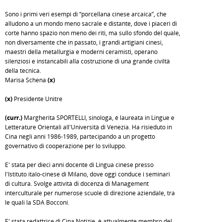
Sono i primi veri esempi di “porcellana cinese arcaica”, che
alludono a un mondo meno sacrale e distante, dove i piaceri di
corte hanno spazio non meno dei riti, ma sullo sfondo del quale,
non diversamente che in passato, i grandi artigiani cinesi,
maestri della metallurgia e moderni ceramisti, operano
silenziosi e instancabili alla costruzione di una grande civiltà
della tecnica.
Marisa Schena
(x)
(x)
Presidente Unitre
(curr.)
Margherita SPORTELLI, sinologa, è laureata in Lingue e
Letterature Orientali all'Università di Venezia. Ha risieduto in
Cina negli anni 1986-1989, partecipando a un progetto
governativo di cooperazione per lo sviluppo.
E' stata per dieci anni docente di Lingua cinese presso
l'Istituto italo-cinese di Milano, dove oggi conduce i seminari
di cultura. Svolge attività di docenza di Management
interculturale per numerose scuole di direzione aziendale, tra
le quali la SDA Bocconi.
E' stata redattrice di Cina Notizie, è attualmente membro del