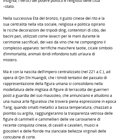
insignia, i vertici del potere politico e religioso delle città
–stato.
Nella successiva Età del bronzo, il gusto cinese del rito e la
sua centralità nella vita sociale, religiosa e politica ispirano
le ricche decorazioni dei tripodi ding, contenitori di cibo, dei
bacini pan, utilizzati come lavacri per le mani durante le
cerimonie sacrificali, dei vasi da vino che ne compongono il
complesso apparato: terrifiche maschere taotie, cicale simbolo
d’immortalità, animali ibridi infondono tutti un’aura di
mistero.
Ma è con la nascita dell’impero centralizzato (nel 221 a.C.), ad
opera di Qin Shi Huangdi, che i timidi tentativi del passato di
rappresentazione della figura umana si consolidano nella
modellatura delle migliaia di figure di terracotta dei guerrieri
posti a guardia del suo mausoleo, che annunciano e alludono a
una nuova arte figurativa che troverà piena espressione in epoca
Tang, quando smalti metallici a bassa temperatura, chiazzati a
piombo su argilla, raggiungeranno la trasparenza vetrosa delle
figure di cammelli e cammellieri delle vie carovaniere di
recente conquista cinese, di cavalli e cavalieri, musici e
giocolieri e delle floride ma slanciate bellezze virginali delle
concubine di corte.