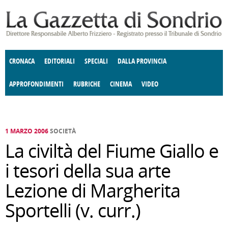
Salta al contenuto principale
CRONACA
EDITORIALI
SPECIALI
DALLA PROVINCIA
APPROFONDIMENTI
RUBRICHE
CINEMA
VIDEO
SOCIETÀ
ENOGASTRONOMIA
COSTUME
DONNE DI VALTELLINA
ECONOMIA
GIUSTIZIA
DEGNO DI NOTA
TERRITORIO
CULTURA
ANGOLO
E SPETTACOLI
DELLE IDEE
FATTI DELLO SPIRITO
POLITICA
CCCVA
1 MARZO 2006
SOCIETÀ
La civiltà del Fiume Giallo e
i tesori della sua arte
Lezione di Margherita
Sportelli (v. curr.)