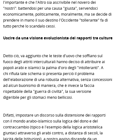
l'importante è che l'Altro sia ascrivibile nel novero dei
"nostri": battendosi per una causa "giusta", servendoci
economicamente, politicamente, moralmente, ma se decide di
prendere in mano il suo destino l'Occidente "tollerante" fa di
tutto perché lo scandalo cessi.
Uscire da una visione evoluzionista dei rapporti tra culture
Detto ciò, va aggiunto che le teste d'uovo che soffiano sul
fuoco degli attriti interculturali hanno deciso di attribuire ai
popoli arabi e islamici la palma d'oro degli "intolleranti". A
chi rifiuta tale schema si presenta perciò il problema
dell'elaborazione di una robusta alternativa, senza concessioni
ad alcun buonismo di maniera, che è invece la faccia
rispettabile della "guerra di civiltà", la sua versione
digeribile per gli stomaci meno bellicosi.
Difatti, impostare un discorso sulla distensione dei rapporti
con il mondo arabo-islamico sulla logica del dono e del
contraccambio (tipico è l'esempio della logica aristotelica
giuntaci attraverso gli arabi contro, a distanza di secoli, la
laicità delle Istituzioni), a nostro avviso discende da un