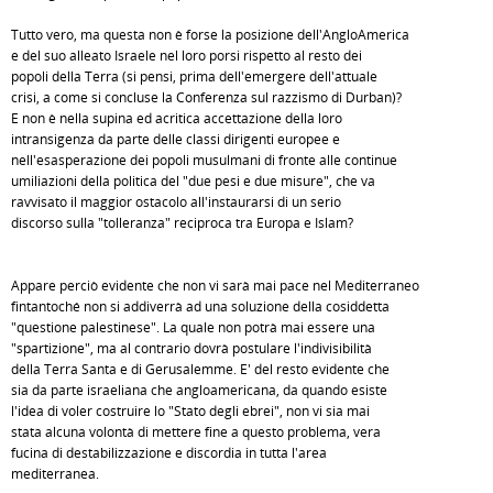
Tutto vero, ma questa non è forse la posizione dell'AngloAmerica
e del suo alleato Israele nel loro porsi rispetto al resto dei
popoli della Terra (si pensi, prima dell'emergere dell'attuale
crisi, a come si concluse la Conferenza sul razzismo di Durban)?
E non è nella supina ed acritica accettazione della loro
intransigenza da parte delle classi dirigenti europee e
nell'esasperazione dei popoli musulmani di fronte alle continue
umiliazioni della politica del "due pesi e due misure", che va
ravvisato il maggior ostacolo all'instaurarsi di un serio
discorso sulla "tolleranza" reciproca tra Europa e Islam?
Appare perciò evidente che non vi sarà mai pace nel Mediterraneo
fintantoché non si addiverrà ad una soluzione della cosiddetta
"questione palestinese". La quale non potrà mai essere una
"spartizione", ma al contrario dovrà postulare l'indivisibilità
della Terra Santa e di Gerusalemme. E' del resto evidente che
sia da parte israeliana che angloamericana, da quando esiste
l'idea di voler costruire lo "Stato degli ebrei", non vi sia mai
stata alcuna volontà di mettere fine a questo problema, vera
fucina di destabilizzazione e discordia in tutta l'area
mediterranea.