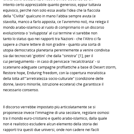
intento certo apprezzabile quanto generoso, eppur tuttavia
equivoco, perché non solo essa avalla l'idea che la fiaccola
della "Civiltà" qualcuno in mano l'abbia sempre avuta (e
stavolta, manco a farlo apposta, ce l'avremmo noi), ma relega il
mondo arabo-islamico al ruolo di comprimario in un discorso
evoluzionista o 'sviluppista' al cui termine vi sarebbe non
tanto lo status quo nei rapporti tra Nazioni - che l'Altro ci fa
sapere a chiare lettere di non gradire - quanto una sorta di
utopia democratica planetaria perennemente a venire condivisa
sia dai tecnocrati 'giottini' che dalla "sinistra" [1], per il
cui perseguimento - in caso di pervicace 'recalcitranza' - si
scatenano adeguate campagne profilattiche a base di Desert storm,
Restore hope, Enduring freedom, con la copertura moralistica
della lotta all'"arretratezza socio-culturale" (condizione delle
donne, lavoro minorile, istruzione eccetera) che garantisce il
necessario consenso.
Il discorso verrebbe impostato più articolatamente se si
proponesse invece l'immagine di una secolare, regolare osmosi
tra il mondo euro-cristiano e quello arabo-islamico, dalla quale
non è realistico escludere alcun elemento della storia dei
rapporti tra questi due universi, onde non cadere nei facili