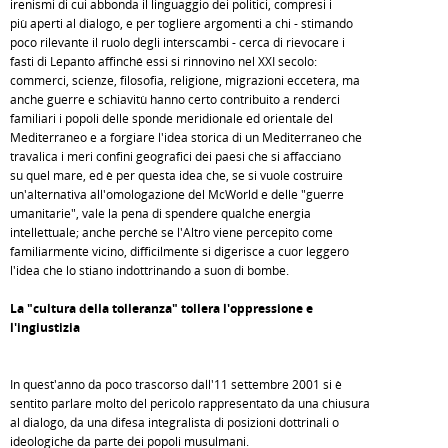
irenismi di cui abbonda il linguaggio dei politici, compresi i
più aperti al dialogo, e per togliere argomenti a chi - stimando
poco rilevante il ruolo degli interscambi - cerca di rievocare i
fasti di Lepanto affinché essi si rinnovino nel XXI secolo:
commerci, scienze, filosofia, religione, migrazioni eccetera, ma
anche guerre e schiavitù hanno certo contribuito a renderci
familiari i popoli delle sponde meridionale ed orientale del
Mediterraneo e a forgiare l'idea storica di un Mediterraneo che
travalica i meri confini geografici dei paesi che si affacciano
su quel mare, ed è per questa idea che, se si vuole costruire
un'alternativa all'omologazione del McWorld e delle "guerre
umanitarie", vale la pena di spendere qualche energia
intellettuale; anche perché se l'Altro viene percepito come
familiarmente vicino, difficilmente si digerisce a cuor leggero
l'idea che lo stiano indottrinando a suon di bombe.
La "cultura della tolleranza" tollera l'oppressione e
l'ingiustizia
In quest'anno da poco trascorso dall'11 settembre 2001 si è
sentito parlare molto del pericolo rappresentato da una chiusura
al dialogo, da una difesa integralista di posizioni dottrinali o
ideologiche da parte dei popoli musulmani.