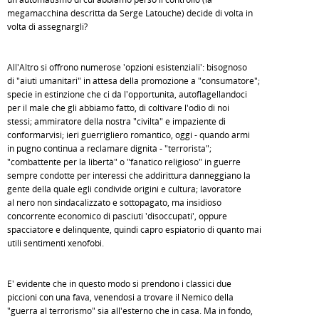
megamacchina descritta da Serge Latouche) decide di volta in
volta di assegnargli?
All'Altro si offrono numerose 'opzioni esistenziali': bisognoso
di "aiuti umanitari" in attesa della promozione a "consumatore";
specie in estinzione che ci dà l'opportunità, autoflagellandoci
per il male che gli abbiamo fatto, di coltivare l'odio di noi
stessi; ammiratore della nostra "civiltà" e impaziente di
conformarvisi; ieri guerrigliero romantico, oggi - quando armi
in pugno continua a reclamare dignità - "terrorista";
"combattente per la libertà" o "fanatico religioso" in guerre
sempre condotte per interessi che addirittura danneggiano la
gente della quale egli condivide origini e cultura; lavoratore
al nero non sindacalizzato e sottopagato, ma insidioso
concorrente economico di pasciuti 'disoccupati', oppure
spacciatore e delinquente, quindi capro espiatorio di quanto mai
utili sentimenti xenofobi.
E' evidente che in questo modo si prendono i classici due
piccioni con una fava, venendosi a trovare il Nemico della
"guerra al terrorismo" sia all'esterno che in casa. Ma in fondo,