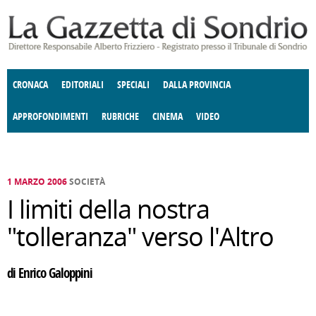
Salta al contenuto principale
CRONACA
EDITORIALI
SPECIALI
DALLA PROVINCIA
APPROFONDIMENTI
RUBRICHE
CINEMA
VIDEO
SOCIETÀ
ENOGASTRONOMIA
COSTUME
DONNE DI VALTELLINA
ECONOMIA
GIUSTIZIA
DEGNO DI NOTA
TERRITORIO
CULTURA
ANGOLO
E SPETTACOLI
DELLE IDEE
FATTI DELLO SPIRITO
POLITICA
CCCVA
1 MARZO 2006
SOCIETÀ
I limiti della nostra
"tolleranza" verso l'Altro
di Enrico Galoppini