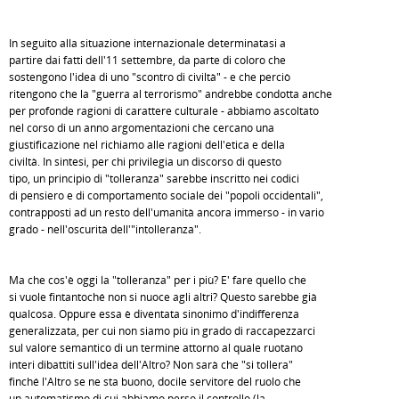
In seguito alla situazione internazionale determinatasi a
partire dai fatti dell'11 settembre, da parte di coloro che
sostengono l'idea di uno "scontro di civiltà" - e che perciò
ritengono che la "guerra al terrorismo" andrebbe condotta anche
per profonde ragioni di carattere culturale - abbiamo ascoltato
nel corso di un anno argomentazioni che cercano una
giustificazione nel richiamo alle ragioni dell'etica e della
civiltà. In sintesi, per chi privilegia un discorso di questo
tipo, un principio di "tolleranza" sarebbe inscritto nei codici
di pensiero e di comportamento sociale dei "popoli occidentali",
contrapposti ad un resto dell'umanità ancora immerso - in vario
grado - nell'oscurità dell'"intolleranza".
Ma che cos'è oggi la "tolleranza" per i più? E' fare quello che
si vuole fintantoché non si nuoce agli altri? Questo sarebbe già
qualcosa. Oppure essa è diventata sinonimo d'indifferenza
generalizzata, per cui non siamo più in grado di raccapezzarci
sul valore semantico di un termine attorno al quale ruotano
interi dibattiti sull'idea dell'Altro? Non sarà che "si tollera"
finché l'Altro se ne sta buono, docile servitore del ruolo che
un automatismo di cui abbiamo perso il controllo (la