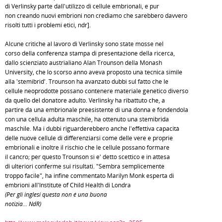
di Verlinsky parte dall'utilizzo di cellule embrionali, e pur
non creando nuovi embrioni non crediamo che sarebbero davvero
risolti tutti i problemi etici, ndr].
Alcune critiche al lavoro di Verlinsky sono state mosse nel
corso della conferenza stampa di presentazione della ricerca,
dallo scienziato austrialiano Alan Trounson della Monash
University, che lo scorso anno aveva proposto una tecnica simile
alla 'stemibrid'. Trounson ha avanzato dubbi sul fatto che le
cellule neoprodotte possano contenere materiale genetico diverso
da quello del donatore adulto. Verlinsky ha ribattuto che, a
partire da una embrionale preesistente di una donna e fondendola
con una cellula adulta maschile, ha ottenuto una stemibrida
maschile. Ma i dubbi riguarderebbero anche l'effettiva capacità
delle nuove cellule di differenziarsi come delle vere e proprie
embrionali e inoltre il rischio che le cellule possano formare
il cancro; per questo Trounson si e' detto scettico e in attesa
di ulteriori conferme sui risultati. "Sembra semplicemente
troppo facile", ha infine commentato Marilyn Monk esperta di
embrioni all'Institute of Child Health di Londra
(Per gli inglesi questa non é una buona
notizia... NdR)