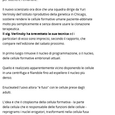
Il nuovo scienziato ora dice che una squadra dirige da Yuri
Verlinsky dell'istituto riproduttivo della genetica in Chicago,
sostiene rendere le cellule formative umane paziente-abbinate
molto più semplicemente e senza dovere usare la clonazione
terapeutica.
Il sig. Verlinsky ha brevettato la sua tecnica
ed i
particolari di esso sono imprecisi, secondo il rapporto, che
compare nell'edizione del sabato prossimo.
In primo luogo rimuove il nucleo di programmazione, o il nucleo,
delle cellule formative embrionali attuali.
Quello è realizzato apparentemente vicino disponendo le cellule
in una centrifuga e filandole fino ad espellere il nucleo più
denso.
Enucleated l'uovo allora "è fuso" con le cellule prese dagli
adulti.
L'idea è che il citoplasma della cellula formativa - la parte
della cellula che è responsabile delle funzioni delle cellule -
reprograms i nuclei erogatori, trasformanti nella cellula fusa