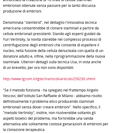
embrionali ottenute senza passare per la tanto discussa
produzione di embrioni.
Denominata "stembrid", nel dettaglio l'innovativa tecnica
americana consentirebbe di clonare staminali a partire da
cellule embrionali presistenti. Stando agli esperti guidati da
Yuri Verlinsky, la novità starebbe nel complesso processo di
centrifugazione degli embrioni che consente di espellere il
nucleo, nella fusione della cellula denucleata con quella di un
donatore adulto e, infine, nella riprogrammazione della nuova
staminale. Ulteriori dettagli sulla tecnica Usa, in vista anche
di un brevetto, per ora non sono disponibili.
http://www.tgcom.it/tgtech/articoli/articolo259230.shtml
"Se il metodo funziona - ha spiegato nel frattempo Angelo
Vescovi, dell'istituto San Raffaele di Milano - abbiamo risolto
definitivamente il problema etico producendo staminali
embrionali senza dover creare embrioni". Nello specifico, il
"metodo Verlinsky", inoltre, non risolverebbe soltanto gli
aspetti bioetici del problema, ma fornirebbe una valida
alternativa alle solitamente costose genarazioni di embrioni per
la clonazione terapeutica.