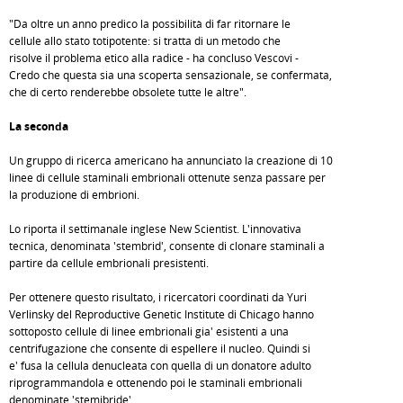
"Da oltre un anno predico la possibilità di far ritornare le
cellule allo stato totipotente: si tratta di un metodo che
risolve il problema etico alla radice - ha concluso Vescovi -
Credo che questa sia una scoperta sensazionale, se confermata,
che di certo renderebbe obsolete tutte le altre".
La seconda
Un gruppo di ricerca americano ha annunciato la creazione di 10
linee di cellule staminali embrionali ottenute senza passare per
la produzione di embrioni.
Lo riporta il settimanale inglese New Scientist. L'innovativa
tecnica, denominata 'stembrid', consente di clonare staminali a
partire da cellule embrionali presistenti.
Per ottenere questo risultato, i ricercatori coordinati da Yuri
Verlinsky del Reproductive Genetic Institute di Chicago hanno
sottoposto cellule di linee embrionali gia' esistenti a una
centrifugazione che consente di espellere il nucleo. Quindi si
e' fusa la cellula denucleata con quella di un donatore adulto
riprogrammandola e ottenendo poi le staminali embrionali
denominate 'stemibride'.