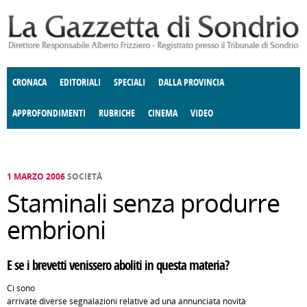
Salta al contenuto principale
CRONACA
EDITORIALI
SPECIALI
DALLA PROVINCIA
APPROFONDIMENTI
RUBRICHE
CINEMA
VIDEO
SOCIETÀ
ENOGASTRONOMIA
COSTUME
DONNE DI VALTELLINA
ECONOMIA
GIUSTIZIA
DEGNO DI NOTA
TERRITORIO
CULTURA
ANGOLO
E SPETTACOLI
DELLE IDEE
FATTI DELLO SPIRITO
POLITICA
CCCVA
1 MARZO 2006
SOCIETÀ
Staminali senza produrre
embrioni
E se i brevetti venissero aboliti in questa materia?
Ci sono
arrivate diverse segnalazioni relative ad una annunciata novità