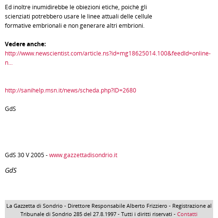
Ed inoltre inumidirebbe le obiezioni etiche, poichè gli
scienziati potrebbero usare le linee attuali delle cellule
formative embrionali e non generare altri embrioni.
Vedere anche:
http://www.newscientist.com/article.ns?id=mg18625014.100&feedId=online-
n...
http://sanihelp.msn.it/news/scheda.php?ID=2680
GdS
GdS 30 V 2005 -
www.gazzettadisondrio.it
GdS
La Gazzetta di Sondrio - Direttore Responsabile Alberto Frizziero - Registrazione al
Tribunale di Sondrio 285 del 27.8.1997 - Tutti i diritti riservati -
Contatti