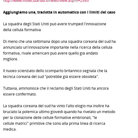
http://www.molecularlab.it/news/view.asp?n=2595
Aggiungiamo una, tradotta in automatico con i limiti del caso
La squadra degli Stati Uniti può avere trumped l'innovazione
della cellula formativa
Di meno che una settimana dopo una squadra coreana del sud ha
annunciato un'innovazione importante nella ricerca della cellula
formativa, rivale americani può avere quello già andato
migliore.
Il nuoeo scienziato dello scomparto britannico segnala che la
tecnica coreana del sud "potrebbe già essere obsoleta".
Tuttavia, ammonisce che il reclamo degli Stati Uniti ha ancora
essere confermato.
La squadra coreana del sud ha vinto l'alto elogio ma inoltre ha
bruciato la polemica ultimo giovedì quando ha rivelato un metodo
per la clonazione delle cellule formative embrionali, "le
cellule matrici" primitive che sono alla prima linea di ricerca
medica.