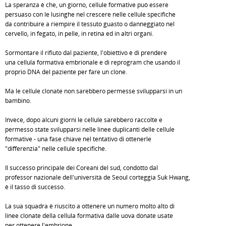
La speranza è che, un giorno, cellule formative può essere
persuaso con le lusinghe nel crescere nelle cellule specifiche
da contribuire a riempire il tessuto guasto o danneggiato nel
cervello, in fegato, in pelle, in retina ed in altri organi.
Sormontare il rifiuto dal paziente, l'obiettivo è di prendere
una cellula formativa embrionale e di reprogram che usando il
proprio DNA del paziente per fare un clone.
Ma le cellule clonate non sarebbero permesse svilupparsi in un
bambino.
Invece, dopo alcuni giorni le cellule sarebbero raccolte e
permesso state svilupparsi nelle linee duplicanti delle cellule
formative - una fase chiave nel tentativo di ottenerle
"differenzia" nelle cellule specifiche.
Il successo principale dei Coreani del sud, condotto dal
professor nazionale dell'università de Seoul corteggia Suk Hwang,
è il tasso di successo.
La sua squadra è riuscito a ottenere un numero molto alto di
linee clonate della cellula formativa dalle uova donate usate
per ottenere l'embrione.