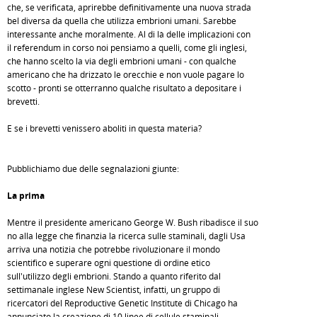
che, se verificata, aprirebbe definitivamente una nuova strada
bel diversa da quella che utilizza embrioni umani. Sarebbe
interessante anche moralmente. Al di là delle implicazioni con
il referendum in corso noi pensiamo a quelli, come gli inglesi,
che hanno scelto la via degli embrioni umani - con qualche
americano che ha drizzato le orecchie e non vuole pagare lo
scotto - pronti se otterranno qualche risultato a depositare i
brevetti.
E se i brevetti venissero aboliti in questa materia?
Pubblichiamo due delle segnalazioni giunte:
La prima
Mentre il presidente americano George W. Bush ribadisce il suo
no alla legge che finanzia la ricerca sulle staminali, dagli Usa
arriva una notizia che potrebbe rivoluzionare il mondo
scientifico e superare ogni questione di ordine etico
sull'utilizzo degli embrioni. Stando a quanto riferito dal
settimanale inglese New Scientist, infatti, un gruppo di
ricercatori del Reproductive Genetic Institute di Chicago ha
annunciato la creazione di 10 linee di cellule staminali