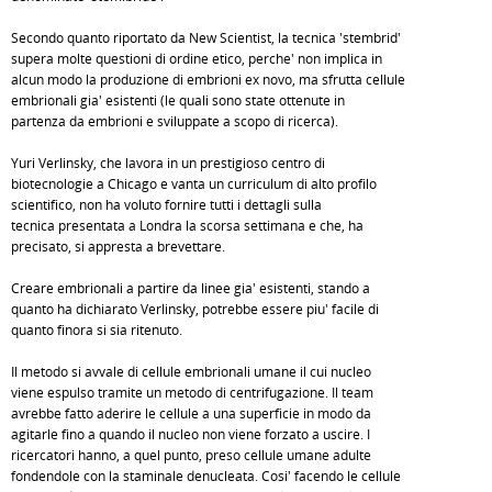
Secondo quanto riportato da New Scientist, la tecnica 'stembrid'
supera molte questioni di ordine etico, perche' non implica in
alcun modo la produzione di embrioni ex novo, ma sfrutta cellule
embrionali gia' esistenti (le quali sono state ottenute in
partenza da embrioni e sviluppate a scopo di ricerca).
Yuri Verlinsky, che lavora in un prestigioso centro di
biotecnologie a Chicago e vanta un curriculum di alto profilo
scientifico, non ha voluto fornire tutti i dettagli sulla
tecnica presentata a Londra la scorsa settimana e che, ha
precisato, si appresta a brevettare.
Creare embrionali a partire da linee gia' esistenti, stando a
quanto ha dichiarato Verlinsky, potrebbe essere piu' facile di
quanto finora si sia ritenuto.
Il metodo si avvale di cellule embrionali umane il cui nucleo
viene espulso tramite un metodo di centrifugazione. Il team
avrebbe fatto aderire le cellule a una superficie in modo da
agitarle fino a quando il nucleo non viene forzato a uscire. I
ricercatori hanno, a quel punto, preso cellule umane adulte
fondendole con la staminale denucleata. Cosi' facendo le cellule