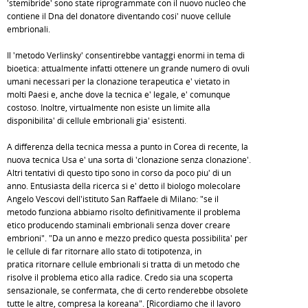
'stemibride' sono state riprogrammate con il nuovo nucleo che
contiene il Dna del donatore diventando cosi' nuove cellule
embrionali.
Il 'metodo Verlinsky' consentirebbe vantaggi enormi in tema di
bioetica: attualmente infatti ottenere un grande numero di ovuli
umani necessari per la clonazione terapeutica e' vietato in
molti Paesi e, anche dove la tecnica e' legale, e' comunque
costoso. Inoltre, virtualmente non esiste un limite alla
disponibilita' di cellule embrionali gia' esistenti.
A differenza della tecnica messa a punto in Corea di recente, la
nuova tecnica Usa e' una sorta di 'clonazione senza clonazione'.
Altri tentativi di questo tipo sono in corso da poco piu' di un
anno. Entusiasta della ricerca si e' detto il biologo molecolare
Angelo Vescovi dell'istituto San Raffaele di Milano: "se il
metodo funziona abbiamo risolto definitivamente il problema
etico producendo staminali embrionali senza dover creare
embrioni". "Da un anno e mezzo predico questa possibilita' per
le cellule di far ritornare allo stato di totipotenza, in
pratica ritornare cellule embrionali si tratta di un metodo che
risolve il problema etico alla radice. Credo sia una scoperta
sensazionale, se confermata, che di certo renderebbe obsolete
tutte le altre, compresa la koreana". [Ricordiamo che il lavoro