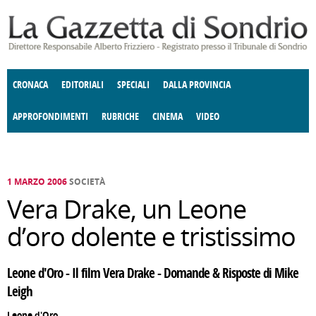
Salta al contenuto principale
CRONACA
EDITORIALI
SPECIALI
DALLA PROVINCIA
APPROFONDIMENTI
RUBRICHE
CINEMA
VIDEO
SOCIETÀ
ENOGASTRONOMIA
COSTUME
DONNE DI VALTELLINA
ECONOMIA
GIUSTIZIA
DEGNO DI NOTA
TERRITORIO
CULTURA
ANGOLO
E SPETTACOLI
DELLE IDEE
FATTI DELLO SPIRITO
POLITICA
CCCVA
1 MARZO 2006
SOCIETÀ
Vera Drake, un Leone
d’oro dolente e tristissimo
Leone d'Oro - Il film Vera Drake - Domande & Risposte di Mike
Leigh
Leone d'Oro