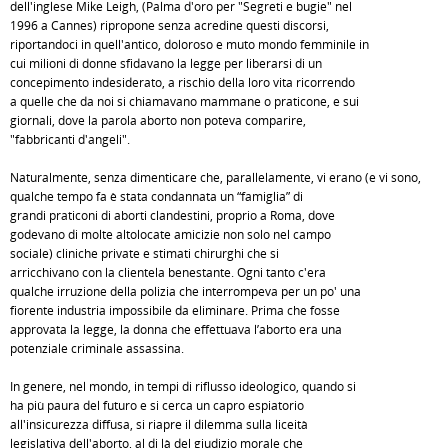
dell'inglese Mike Leigh, (Palma d'oro per "Segreti e bugie" nel
1996 a Cannes) ripropone senza acredine questi discorsi,
riportandoci in quell'antico, doloroso e muto mondo femminile in
cui milioni di donne sfidavano la legge per liberarsi di un
concepimento indesiderato, a rischio della loro vita ricorrendo
a quelle che da noi si chiamavano mammane o praticone, e sui
giornali, dove la parola aborto non poteva comparire,
"fabbricanti d'angeli".
Naturalmente, senza dimenticare che, parallelamente, vi erano (e vi sono,
qualche tempo fa è stata condannata un “famiglia” di
grandi praticoni di aborti clandestini, proprio a Roma, dove
godevano di molte altolocate amicizie non solo nel campo
sociale) cliniche private e stimati chirurghi che si
arricchivano con la clientela benestante. Ogni tanto c'era
qualche irruzione della polizia che interrompeva per un po' una
fiorente industria impossibile da eliminare. Prima che fosse
approvata la legge, la donna che effettuava l’aborto era una
potenziale criminale assassina.
In genere, nel mondo, in tempi di riflusso ideologico, quando si
ha più paura del futuro e si cerca un capro espiatorio
all'insicurezza diffusa, si riapre il dilemma sulla liceità
legislativa dell'aborto, al di là del giudizio morale che