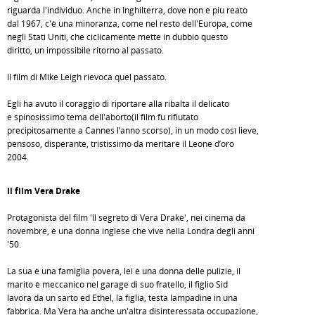
riguarda l'individuo. Anche in Inghilterra, dove non è più reato
dal 1967, c'è una minoranza, come nel resto dell'Europa, come
negli Stati Uniti, che ciclicamente mette in dubbio questo
diritto, un impossibile ritorno al passato.
Il film di Mike Leigh rievoca quel passato.
Egli ha avuto il coraggio di riportare alla ribalta il delicato
e spinosissimo tema dell'aborto(il film fu rifiutato
precipitosamente a Cannes l’anno scorso), in un modo così lieve,
pensoso, disperante, tristissimo da meritare il Leone d’oro
2004.
Il film Vera Drake
Protagonista del film 'Il segreto di Vera Drake', nei cinema da
novembre, è una donna inglese che vive nella Londra degli anni
'50.
La sua è una famiglia povera, lei è una donna delle pulizie, il
marito è meccanico nel garage di suo fratello, il figlio Sid
lavora da un sarto ed Ethel, la figlia, testa lampadine in una
fabbrica. Ma Vera ha anche un'altra disinteressata occupazione,