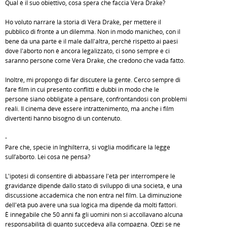
Qual è il suo obiettivo, cosa spera che faccia Vera Drake?
Ho voluto narrare la storia di Vera Drake, per mettere il
pubblico di fronte a un dilemma. Non in modo manicheo, con il
bene da una parte e il male dall'altra, perché rispetto ai paesi
dove l'aborto non è ancora legalizzato, ci sono sempre e ci
saranno persone come Vera Drake, che credono che vada fatto.
Inoltre, mi propongo di far discutere la gente. Cerco sempre di
fare film in cui presento conflitti e dubbi in modo che le
persone siano obbligate a pensare, confrontandosi con problemi
reali. Il cinema deve essere intrattenimento, ma anche i film
divertenti hanno bisogno di un contenuto.
-
Pare che, specie in Inghilterra, si voglia modificare la legge
sull’aborto. Lei cosa ne pensa?
L'ipotesi di consentire di abbassare l'età per interrompere le
gravidanze dipende dallo stato di sviluppo di una società, è una
discussione accademica che non entra nel film. La diminuzione
dell'età può avere una sua logica ma dipende da molti fattori.
È innegabile che 50 anni fa gli uomini non si accollavano alcuna
responsabilità di quanto succedeva alla compagna. Oggi se ne