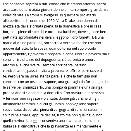
che conserva segreta a tutti coloro che le stanno attorno: senza
accettare denaro aiuta giovani donne a interrompere gravidanze
indesiderate. La storia si svolge in un quartiere proletario
alla periferia di Londra nel 1950: Vera Drake, una donna di
mezza età dalla giornata piena: fa la domestica a ore in case
borghesi piene di specchi e ottoni da lucidare, dove signore ben
pettinate sprofondate nei divani leggono i loro fumetti. Dà una
mano al vicino paralitico, soccorre la vecchia madre che non si
muove dal letto, fa la spesa, quando torna nel suo piccolo
appartamento, rigoverna e prepara la cena. Non c'è povertà ma ci
sono le ristrettezze del dopoguerra, c'è serenità e amore
attorno a lei che svelta , sempre sorridente, perfino
canticchiando, passa la vita a preparare, offrire, bere tazze di
tè. Però Vera ha un'esistenza parallela che la famiglia non
conosce: con un pezzo di sapone, una grattugia da formaggio che
le serve per sminuzzarlo, una pompa di gomma e una siringa,
pratica aborti clandestini a domicilio. Con bravura e tenerezza.
A lei ricorrono ragazze violentate, donne già cariche di figli,
un'umanità femminile di cui gli uomini non vogliono sapere,
spaventata, disperata, piena di vergogna, di sensi di colpa, in
solitudine amara, eppure decisa, tutto ma non quel figlio, non
quella rovina. La legge consentiva una scappatoia, (anche in
Italia) se si dimostrava che la gravidanza era mentalmente e