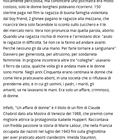
fisicamente pericolosa, ma convincere uno psichiatra era molto
costoso, solo le donne borghesi potevano ricorrervi. 150
sterline paga nel film la ragazza di buona famiglia violentata
dal boy friend, 2 ghinee pagano le ragazze alla mezzana, che
risarcirà Vera solo facendole lo sconto sullo zucchero e il tè
del mercato nero. Vera non pronuncia mai quella parola, aborto.
Quando una ragazza rischia di morire e l'arrestano dice: "aiuto
le ragazze in difficoltà. Se non ce la fanno ad andare avanti.
Perché nessuno gli dà una mano. Per farle tornare a sanguinare".
Davvero per generosità, per altruismo, per solidarietà
femminile. In prigione incontrerà altre tre "colleghe": usavano
il ferro da calza, qualche volta gli è andata male e le donne
sono morte. Negli anni Cinquanta erano centinaia le donne che
come Vera praticavano aborti, in una società che si rifiutava di
prenderne atto, e in cui gli uomini, i padri, i mariti, gli
amanti, se ne lavavano le mani. Era solo un affare, criminoso,
di donne.
Infatti, "Un affare di donne" è il titolo di un film di Claude
Chabrol dato alla Mostra di Venezia del 1988, che premiò come
migliore attrice la protagonista Isabelle Huppert. Raccontava
con fredda passione la storia di Marie Latour, che nella Francia
occupata dai nazisti nel luglio del 1943 finì sulla ghigliottina
per aver praticato aborti clandestini. Imelda Staunton,