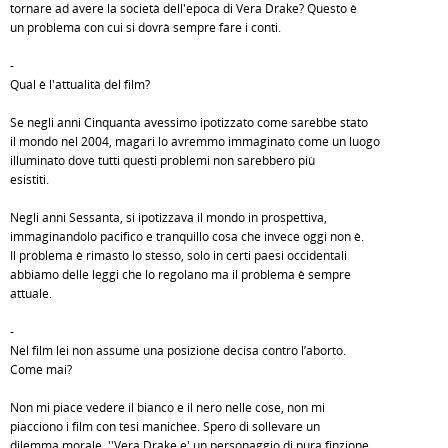
tornare ad avere la società dell'epoca di Vera Drake? Questo è
un problema con cui si dovrà sempre fare i conti.
-
Qual è l'attualità del film?
Se negli anni Cinquanta avessimo ipotizzato come sarebbe stato
il mondo nel 2004, magari lo avremmo immaginato come un luogo
illuminato dove tutti questi problemi non sarebbero più
esistiti.
Negli anni Sessanta, si ipotizzava il mondo in prospettiva,
immaginandolo pacifico e tranquillo cosa che invece oggi non è.
Il problema è rimasto lo stesso, solo in certi paesi occidentali
abbiamo delle leggi che lo regolano ma il problema è sempre
attuale.
-
Nel film lei non assume una posizione decisa contro l’aborto.
Come mai?
Non mi piace vedere il bianco e il nero nelle cose, non mi
piacciono i film con tesi manichee. Spero di sollevare un
dilemma morale. ''Vera Drake e' un personaggio di pura finzione,