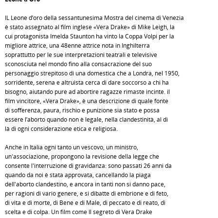
IL Leone d’oro della sessantunesima Mostra del cinema di Venezia
è stato assegnato al film inglese «Vera Drake» di Mike Leigh, la
cui protagonista Imelda Staunton ha vinto la Coppa Volpi per la
migliore attrice, una 48enne attrice nota in Inghilterra
soprattutto per le sue interpretazioni teatrali e televisive
sconosciuta nel mondo fino alla consacrazione del suo
personaggio strepitoso di una domestica che a Londra, nel 1950,
sorridente, serena e altruista cerca di dare soccorso a chi ha
bisogno, aiutando pure ad abortire ragazze rimaste incinte. il
film vincitore, «Vera Drake», è una descrizione di quale fonte
di sofferenza, paura, rischio e punizione sia stato e possa
essere l’aborto quando non è legale, nella clandestinità, al di
là di ogni considerazione etica e religiosa.
Anche in Italia ogni tanto un vescovo, un ministro,
un'associazione, propongono la revisione della legge che
consente l'interruzione di gravidanza: sono passati 26 anni da
quando da noi è stata approvata, cancellando la piaga
dell'aborto clandestino, e ancora in tanti non si danno pace,
per ragioni di vario genere, e si dibatte di embrione e di feto,
di vita e di morte, di Bene e di Male, di peccato e di reato, di
scelta e di colpa. Un film come Il segreto di Vera Drake