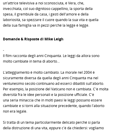
un'attrice televisiva a noi sconosciuta, è Vera, che,
invecchiata, col suo dignitoso cappellino, la sporta della
spesa, il grembiule da casa, i gesti dell'amore e della
laboriosità, sa spezzare il cuore quando la sua vita e quella
della sua famiglia va in pezzi perché la legge è legge.
Domande & Risposte di Mike Leigh
-
Il film racconta degli anni Cinquanta. Le leggi da allora sono
molto cambiate in tema di aborto...
L'atteggiamento è molto cambiato. La morale nel 2004 è
sicuramente diversa da quella degli anni Cinquanta ma nel
ventunesimo secolo continuano ad esserci dibattiti sull'aborto.
Per esempio, la posizione del Vaticano non è cambiata. C'è molta
diversità fra le idee personali e la posizione ufficiale. C'è
una seria minaccia che in molti paesi le leggi possano essere
cambiate e si torni alla situazione precedente, quando l'aborto
non era legale.
Si tratta di un tema particolarmente delicato perché si parla
della distruzione di una vita, eppure c'è da chiedersi: vogliamo