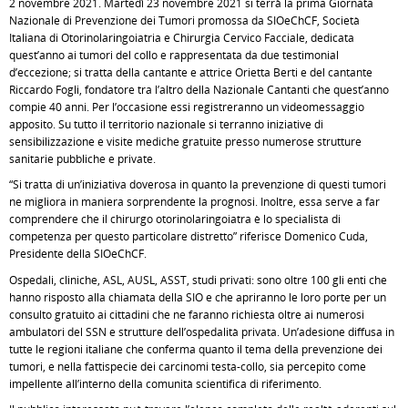
2 novembre 2021. Martedì 23 novembre 2021 si terrà la prima Giornata
Nazionale di Prevenzione dei Tumori promossa da SIOeChCF, Società
Italiana di Otorinolaringoiatria e Chirurgia Cervico Facciale, dedicata
quest’anno ai tumori del collo e rappresentata da due testimonial
d’eccezione; si tratta della cantante e attrice Orietta Berti e del cantante
Riccardo Fogli, fondatore tra l’altro della Nazionale Cantanti che quest’anno
compie 40 anni. Per l’occasione essi registreranno un videomessaggio
apposito. Su tutto il territorio nazionale si terranno iniziative di
sensibilizzazione e visite mediche gratuite presso numerose strutture
sanitarie pubbliche e private.
“Si tratta di un’iniziativa doverosa in quanto la prevenzione di questi tumori
ne migliora in maniera sorprendente la prognosi. Inoltre, essa serve a far
comprendere che il chirurgo otorinolaringoiatra è lo specialista di
competenza per questo particolare distretto” riferisce Domenico Cuda,
Presidente della SIOeChCF.
Ospedali, cliniche, ASL, AUSL, ASST, studi privati: sono oltre 100 gli enti che
hanno risposto alla chiamata della SIO e che apriranno le loro porte per un
consulto gratuito ai cittadini che ne faranno richiesta oltre ai numerosi
ambulatori del SSN e strutture dell’ospedalità privata. Un’adesione diffusa in
tutte le regioni italiane che conferma quanto il tema della prevenzione dei
tumori, e nella fattispecie dei carcinomi testa-collo, sia percepito come
impellente all’interno della comunità scientifica di riferimento.