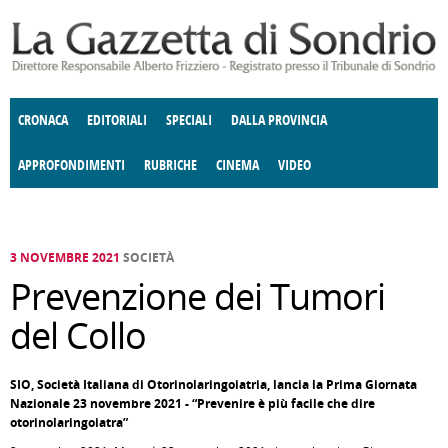
Salta al contenuto principale
CRONACA
EDITORIALI
SPECIALI
DALLA PROVINCIA
APPROFONDIMENTI
RUBRICHE
CINEMA
VIDEO
SOCIETÀ
ENOGASTRONOMIA
COSTUME
DONNE DI VALTELLINA
ECONOMIA
GIUSTIZIA
DEGNO DI NOTA
TERRITORIO
CULTURA
ANGOLO
E SPETTACOLI
DELLE IDEE
FATTI DELLO SPIRITO
POLITICA
CCCVA
3 NOVEMBRE 2021
SOCIETÀ
Prevenzione dei Tumori
del Collo
SIO, Società Italiana di Otorinolaringoiatria, lancia la Prima Giornata
Nazionale 23 novembre 2021 - “Prevenire è più facile che dire
otorinolaringoiatra”