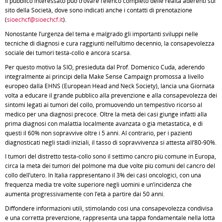
Il pubblico interessato può trovare l’elenco completo delle realtà aderenti sul
sito della Società, dove sono indicati anche i contatti di prenotazione
(
sioechcf@sioechcf.it
).
Nonostante l’urgenza del tema e malgrado gli importanti sviluppi nelle
tecniche di diagnosi e cura raggiunti nell’ultimo decennio, la consapevolezza
sociale dei tumori testa-collo è ancora scarsa.
Per questo motivo la SIO, presieduta dal Prof. Domenico Cuda, aderendo
integralmente ai principi della Make Sense Campaign promossa a livello
europeo dalla EHNS (European Head and Neck Society), lancia una Giornata
volta a educare il grande pubblico alla prevenzione e alla consapevolezza dei
sintomi legati ai tumori del collo, promuovendo un tempestivo ricorso al
medico per una diagnosi precoce. Oltre la metà dei casi giunge infatti alla
prima diagnosi con malattia localmente avanzata o già metastatica, e di
questi il 60% non sopravvive oltre i 5 anni. Al contrario, per i pazienti
diagnosticati negli stadi iniziali, il tasso di sopravvivenza si attesta all’80-90%.
I tumori del distretto testa-collo sono il settimo cancro più comune in Europa,
circa la metà dei tumori del polmone ma due volte più comuni del cancro del
collo dell’utero. In Italia rappresentano il 3% dei casi oncologici, con una
frequenza media tre volte superiore negli uomini e un’incidenza che
aumenta progressivamente con l’età a partire dai 50 anni.
Diffondere informazioni utili, stimolando così una consapevolezza condivisa
e una corretta prevenzione, rappresenta una tappa fondamentale nella lotta