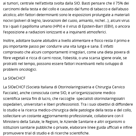
ai tumori, centrale nell’attività svolta dalla SIO. Basti pensare che il 75% dei
carcinomi della testa e del collo è causato dal fumo di tabacco e dall’abuso
alcolico; altri fattori determinanti sono le esposizioni prolungate a materiali
nocivi (polveri di legno, lavorazioni del cuoio, amianto, nichel...), alcuni virus
tra i quali il papilloma umano (HPV) e il virus di Epstein-Barr (EBV), o ancora
l’esposizione a radiazioni ionizzanti e a inquinanti atmosferici.
Inoltre, adottare buone abitudini a livello alimentare e fisico resta il primo e
più importante passo per condurre una vita lunga e sana. È infatti
comprovato che alcuni comportamenti irregolari, come una dieta povera di
fibre vegetali e ricca di carni rosse, l’obesità, o una scarsa igiene orale, se
protratti nel tempo, possono essere fattori incentivanti nello sviluppo di
problemi oncologici.
La SIOeCHCF
La SIOeCHCF (Società Italiana di Otorinolaringoiatria e Chirurgia Cervico
Facciale), anche conosciuta come SIO, è un'organizzazione medico
scientifica senza fini di lucro, che raccoglie specialisti otorinolaringoiatri
ospedalieri, universitari e liberi professionisti. Tra i suoi obiettivi di diffondere
lo studio e la ricerca medico-chirurgica delle patologie della testa e del collo,
sollecitare un costante aggiornamento professionale, collaborare con il
Ministero della Salute, le Regioni, le Aziende Sanitarie e altri organismi o
istituzioni sanitarie pubbliche o private, elaborare linee guida ufficiali e infine
promuovere trial di studio e di ricerche scientifiche.