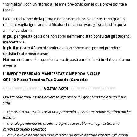
"normalità"...con un ritorno all’esame pre-covid con le due prove scritte e
l’orale.
La reintroduzione della prima e della seconda prova dimostrano quanto il
ministro voglia ignorare le difficoltà che hanno avuto gli studenti in questi
anni di pandemia.
In più, per questa decisione non sono nemmeno stati consultati gli studenti:
inaccettabile.
In più il ministro #Bianchi continua a non convocarci per poi prendere
decisioni sulle nostre teste.
Noi non ci stiamo. Per questo siamo disposti a mobilitarci finché questo non
avverrà
LUNEDI’ 7 FEBBRAIO MANIFESTAZIONE PROVINCIALE
ORE 10 Piazza Teresina Tua Quadrio (Garberia)
===================NOSTRA NOTA======================
Questa redazione ritiene doveroso informare il Signor Ministro e tutto il suo
staff:
- che risulta tuttora in corso una pandemia su scala mondiale e quindi anche
italiana
- che tale pandemia ha prodotto e produce problemi in ogni settore ivi
compreso quello scolastico
- che le nuove norme arrivano con troppo breve anticipo rispetto agli esami