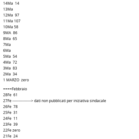
14Ma 14
13Ma
12Ma 97
11Ma 107
10Ma 58
9MA 86
8Ma 65
7Ma
6Ma
5Ma 54
4Ma 72
3Ma 83
2Ma 34
1 MARZO zero
====Febbraio
28Fe 61
27Fe ---------------> dati non pubblicati per iniziativa sindacale
26Fe 78
25Fe 31
24Fe 11
23Fe 39
22Fe zero
21Fe 24