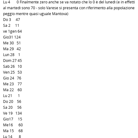
Lu 4 0 Finalmente zero anche se va notato che lo 0 è del lunedì (e in effetti
al martedì sono 70 - solo Varese si presenta con riferimento alla popolazione
peggio mentre quasi uguale Mantova)
Do 3 47
Sa 2 11
ve 1gen 64
Gio31 124
Me 30 51
Ma 29 42
Lun 28 1
Dom 27 45
Sab 26 10
Ven 25 53
Gio 24 76
Me 23 77
Ma 22 60
Lu 21 1
Do 20 56
Sa 20 56
Ve 19 134
Gio17 15
Me16 60
Ma 15 68
Lu 14 8