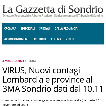
Salta al contenuto principale
CRONACA
EDITORIALI
SPECIALI
DALLA PROVINCIA
APPROFONDIMENTI
RUBRICHE
CINEMA
VIDEO
SOCIETÀ
ENOGASTRONOMIA
COSTUME
DONNE DI VALTELLINA
ECONOMIA
GIUSTIZIA
DEGNO DI NOTA
TERRITORIO
CULTURA
ANGOLO
E SPETTACOLI
DELLE IDEE
FATTI DELLO SPIRITO
POLITICA
CCCVA
3 MAGGIO 2021
SPECIALI
VIRUS. Nuovi contagi
Lombardia e province al
3MA Sondrio dati dal 10.11
I casi come forniti ogni pomeriggio dalla Regione Lombardia (da martedì 10
novembre ad oggi )