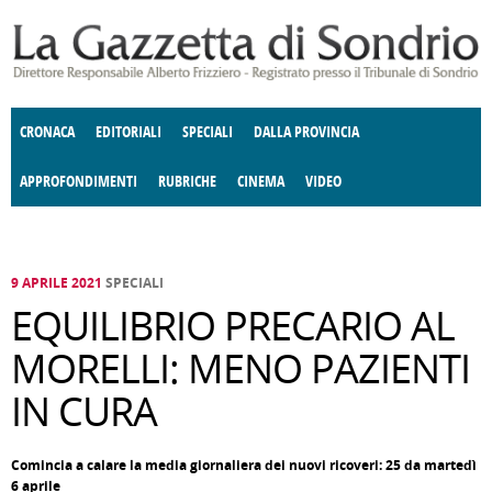
Salta al contenuto principale
CRONACA
EDITORIALI
SPECIALI
DALLA PROVINCIA
APPROFONDIMENTI
RUBRICHE
CINEMA
VIDEO
SOCIETÀ
ENOGASTRONOMIA
COSTUME
DONNE DI VALTELLINA
ECONOMIA
GIUSTIZIA
DEGNO DI NOTA
TERRITORIO
CULTURA
ANGOLO
E SPETTACOLI
DELLE IDEE
FATTI DELLO SPIRITO
POLITICA
CCCVA
9 APRILE 2021
SPECIALI
EQUILIBRIO PRECARIO AL
MORELLI: MENO PAZIENTI
IN CURA
Comincia a calare la media giornaliera dei nuovi ricoveri: 25 da martedì
6 aprile