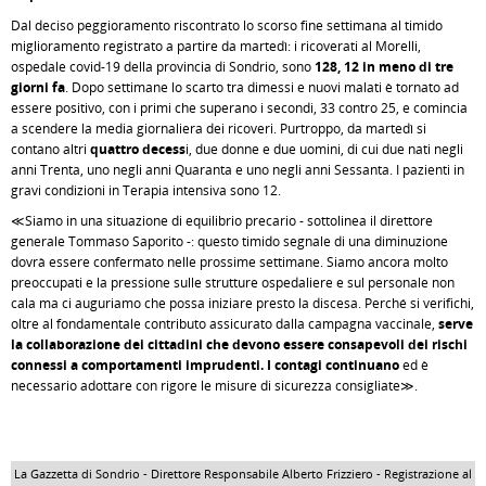
Dal deciso peggioramento riscontrato lo scorso fine settimana al timido
miglioramento registrato a partire da martedì: i ricoverati al Morelli,
ospedale covid-19 della provincia di Sondrio, sono
128, 12 in meno di tre
giorni fa
. Dopo settimane lo scarto tra dimessi e nuovi malati è tornato ad
essere positivo, con i primi che superano i secondi, 33 contro 25, e comincia
a scendere la media giornaliera dei ricoveri. Purtroppo, da martedì si
contano altri
quattro decess
i, due donne e due uomini, di cui due nati negli
anni Trenta, uno negli anni Quaranta e uno negli anni Sessanta. I pazienti in
gravi condizioni in Terapia intensiva sono 12.
≪Siamo in una situazione di equilibrio precario - sottolinea il direttore
generale Tommaso Saporito -: questo timido segnale di una diminuzione
dovrà essere confermato nelle prossime settimane. Siamo ancora molto
preoccupati e la pressione sulle strutture ospedaliere e sul personale non
cala ma ci auguriamo che possa iniziare presto la discesa. Perché si verifichi,
oltre al fondamentale contributo assicurato dalla campagna vaccinale,
serve
la collaborazione dei cittadini che devono essere consapevoli dei rischi
connessi a comportamenti imprudenti. I contagi continuano
ed è
necessario adottare con rigore le misure di sicurezza consigliate≫.
La Gazzetta di Sondrio - Direttore Responsabile Alberto Frizziero - Registrazione al