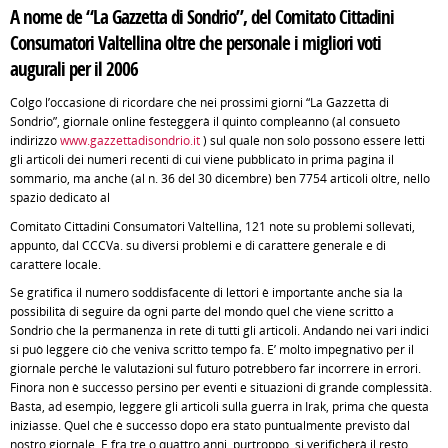
A nome de “La Gazzetta di Sondrio”, del Comitato Cittadini
Consumatori Valtellina oltre che personale i migliori voti
augurali per il 2006
Colgo l’occasione di ricordare che nei prossimi giorni “La Gazzetta di
Sondrio”, giornale online festeggerà il quinto compleanno (al consueto
indirizzo
www.gazzettadisondrio.it
) sul quale non solo possono essere letti
gli articoli dei numeri recenti di cui viene pubblicato in prima pagina il
sommario, ma anche (al n. 36 del 30 dicembre) ben 7754 articoli oltre, nello
spazio dedicato al
Comitato Cittadini Consumatori Valtellina, 121 note su problemi sollevati,
appunto, dal CCCVa. su diversi problemi e di carattere generale e di
carattere locale.
Se gratifica il numero soddisfacente di lettori è importante anche sia la
possibilità di seguire da ogni parte del mondo quel che viene scritto a
Sondrio che la permanenza in rete di tutti gli articoli. Andando nei vari indici
si può leggere ciò che veniva scritto tempo fa. E’ molto impegnativo per il
giornale perché le valutazioni sul futuro potrebbero far incorrere in errori.
Finora non è successo persino per eventi e situazioni di grande complessità.
Basta, ad esempio, leggere gli articoli sulla guerra in Irak, prima che questa
iniziasse. Quel che è successo dopo era stato puntualmente previsto dal
nostro giornale. E fra tre o quattro anni, purtroppo, si verificherà il resto.