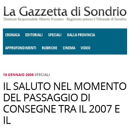
Salta al contenuto principale
CRONACA
EDITORIALI
SPECIALI
DALLA PROVINCIA
APPROFONDIMENTI
RUBRICHE
CINEMA
VIDEO
SOCIETÀ
ENOGASTRONOMIA
COSTUME
DONNE DI VALTELLINA
ECONOMIA
GIUSTIZIA
DEGNO DI NOTA
TERRITORIO
CULTURA
ANGOLO
E SPETTACOLI
DELLE IDEE
FATTI DELLO SPIRITO
POLITICA
CCCVA
10 GENNAIO 2008
SPECIALI
IL SALUTO NEL MOMENTO
DEL PASSAGGIO DI
CONSEGNE TRA IL 2007 E
IL