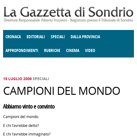
Salta al contenuto principale
CRONACA
EDITORIALI
SPECIALI
DALLA PROVINCIA
APPROFONDIMENTI
RUBRICHE
CINEMA
VIDEO
SOCIETÀ
ENOGASTRONOMIA
COSTUME
DONNE DI VALTELLINA
ECONOMIA
GIUSTIZIA
DEGNO DI NOTA
TERRITORIO
CULTURA
ANGOLO
E SPETTACOLI
DELLE IDEE
FATTI DELLO SPIRITO
POLITICA
CCCVA
18 LUGLIO 2006
SPECIALI
CAMPIONI DEL MONDO
Abbiamo vinto e convinto
Campioni del mondo.
E chi l’avrebbe detto?
E chi l’avrebbe immaginato?