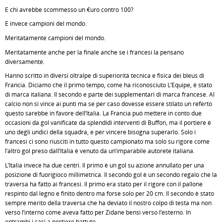
E chi avrebbe scommesso un €uro contro 100?
E invece campioni del mondo.
Meritatamente campioni del mondo.
Meritatamente anche per la finale anche se i francesi la pensano
diversamente.
Hanno scritto in diversi oltralpe di superiorità tecnica e fisica dei bleus di
Francia. Diciamo che il primo tempo, come ha riconosciuto L’Equipe, è stato
di marca italiana. Il secondo e parte dei supplementari di marca francese. Al
calcio non si vince ai punti ma se per caso dovesse essere stilato un referto
questo sarebbe in favore dell’Italia. La Francia può mettere in conto due
occasioni da gol vanificate da splendidi interventi di Buffon, ma il portiere è
uno degli undici della squadra, e per vincere bisogna superarlo. Solo i
francesi ci sono riusciti in tutto questo campionato ma solo su rigore come
l’altro gol preso dall’Italia è venuto da un’imparabile autorete italiana.
L’Italia invece ha due centri. Il primo è un gol su azione annullato per una
posizione di fuorigioco millimetrica. Il secondo gol è un secondo regalo che la
traversa ha fatto ai francesi. Il primo era stato per il rigore con il pallone
respinto dal legno e finito dentro ma forse solo per 20 cm. Il secondo è stato
sempre merito della traversa che ha deviato il nostro colpo di testa ma non
verso l’interno come aveva fatto per Zidane bensì verso l’esterno. In
entrambi i casi a portiere battuto.