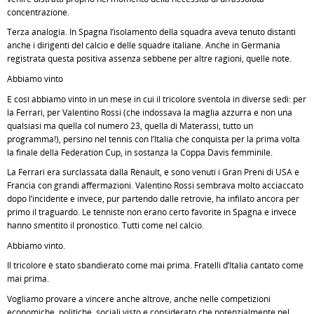
concentrazione.
Terza analogia. In Spagna l’isolamento della squadra aveva tenuto distanti
anche i dirigenti del calcio e delle squadre italiane. Anche in Germania
registrata questa positiva assenza sebbene per altre ragioni, quelle note.
Abbiamo vinto
E così abbiamo vinto in un mese in cui il tricolore sventola in diverse sedi: per
la Ferrari, per Valentino Rossi (che indossava la maglia azzurra e non una
qualsiasi ma quella col numero 23, quella di Materassi, tutto un
programma!), persino nel tennis con l’Italia che conquista per la prima volta
la finale della Federation Cup, in sostanza la Coppa Davis femminile.
La Ferrari era surclassata dalla Renault, e sono venuti i Gran Preni di USA e
Francia con grandi affermazioni. Valentino Rossi sembrava molto acciaccato
dopo l’incidente e invece, pur partendo dalle retrovie, ha infilato ancora per
primo il traguardo. Le tenniste non erano certo favorite in Spagna e invece
hanno smentito il pronostico. Tutti come nel calcio.
Abbiamo vinto.
Il tricolore è stato sbandierato come mai prima. Fratelli d’Italia cantato come
mai prima.
Vogliamo provare a vincere anche altrove, anche nelle competizioni
economiche, politiche, sociali visto e considerato che potenzialmente nel