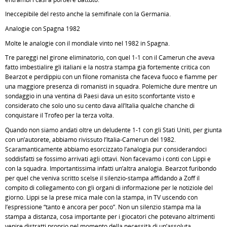
Ineccepibile del resto anche la semifinale con la Germania.
Analogie con Spagna 1982
Molte le analogie con il mondiale vinto nel 1982 in Spagna.
Tre pareggi nel girone eliminatorio, con quel 1-1 con il Camerun che aveva
fatto imbestialire gli italiani e la nostra stampa già fortemente critica con
Bearzot e perdippiù con un filone romanista che faceva fuoco e fiamme per
una maggiore presenza di romanisti in squadra. Polemiche dure mentre un
sondaggio in una ventina di Paesi dava un esito sconfortante visto e
considerato che solo uno su cento dava all’Italia qualche chanche di
conquistare il Trofeo per la terza volta.
Quando non siamo andati oltre un deludente 1-1 con gli Stati Uniti, per giunta
con un’autorete, abbiamo rivissuto l’Italia-Camerun del 1982.
Scaramanticamente abbiamo esorcizzato l’analogia pur considerandoci
soddisfatti se fossimo arrivati agli ottavi. Non facevamo i conti con Lippi e
con la squadra. Importantissima infatti un’altra analogia. Bearzot furibondo
per quel che veniva scritto scelse il silenzio-stampa affidando a Zoff il
compito di collegamento con gli organi di informazione per le notiziole del
giorno. Lippi se la prese mica male con la stampa, in TV uscendo con
l’espressione “tanto è ancora per poco”. Non un silenzio stampa ma la
stampa a distanza, cosa importante per i giocatori che potevano altrimenti
venire distratti proprio nel momento della necessità di un’assoluta