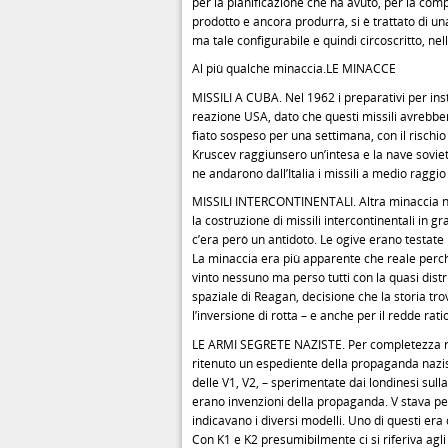
per la pianificazione che ha avuto, per la compl
prodotto e ancora produrrà, si è trattato di una
ma tale configurabile e quindi circoscritto, nel
Al più qualche minaccia.LE MINACCE
MISSILI A CUBA. Nel 1962 i preparativi per ins
reazione USA, dato che questi missili avrebber
fiato sospeso per una settimana, con il rischi
Kruscev raggiunsero un’intesa e la nave soviet
ne andarono dall’Italia i missili a medio raggio g
MISSILI INTERCONTINENTALI. Altra minaccia neg
la costruzione di missili intercontinentali in g
c’era però un antidoto. Le ogive erano testate n
La minaccia era più apparente che reale perch
vinto nessuno ma perso tutti con la quasi dist
spaziale di Reagan, decisione che la storia t
l’inversione di rotta – e anche per il redde rat
LE ARMI SEGRETE NAZISTE. Per completezza ric
ritenuto un espediente della propaganda nazist
delle V1, V2, – sperimentate dai londinesi sulla
erano invenzioni della propaganda. V stava per
indicavano i diversi modelli. Uno di questi era 
Con K1 e K2 presumibilmente ci si riferiva agli