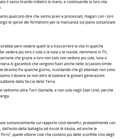
ato il sasso tirando indietro la mano, e continuando la loro vita
.
o qualcuno dire che vanno presi e processati, magari con i loro
 lungo le spirali dei formalismi per la mancanza sul piano sostanziale
erebbe però vedere quelli là a trascorrere la vita in qualche
ar vedere più loro il sole o la luna o le nuvole, nemmeno in TV,
i persone che grazie a loro non solo non vedono più sole, luna o
niera.Ai garantisti che vengono fuori anche nelle occasioni-limite
e diranno fra qualche giorno, ricordando che gli attentati non sono
biamo il dovere se non altro di tutelare le giovani generazioni
 bubbone dalla faccia della Terra.
e vedremo altre Torri Gemelle, e non solo negli Stati Uniti, perché
tenga.
sate sostanzialmente sul rapporto costi-benefici, probabilmente con
ll’esito della battaglia ad Ascoli di Abulia, ed anche le
 Pirro”, quelle vittorie cioè che costano più delle sconfitte.Uno degli