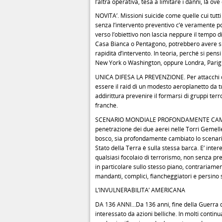
l’altra operativa, tesa a limitare i danni, là ov
NOVITA’. Missioni suicide come quelle cui tutti
senza l’intervento preventivo c’è veramente po
verso l’obiettivo non lascia neppure il tempo di
Casa Bianca o Pentagono, potrebbero avere succe
rapidità d’intervento. In teoria, perché si pe
New York o Washington, oppure Londra, Parigi
UNICA DIFESA LA PREVENZIONE. Per attacchi da
essere il raid di un modesto aeroplanetto da 
addirittura prevenire il formarsi di gruppi ter
franche.
SCENARIO MONDIALE PROFONDAMENTE CAMBIATO
penetrazione dei due aerei nelle Torri Gemelle
bosco, sia profondamente cambiato lo scenario 
Stato della Terra è sulla stessa barca. E’ inte
qualsiasi focolaio di terrorismo, non senza p
in particolare sullo stesso piano, contrariamen
mandanti, complici, fiancheggiatori e persino 
L’INVULNERABILITA’ AMERICANA
DA 136 ANNI…Da 136 anni, fine della Guerra di S
interessato da azioni belliche. In molti contin