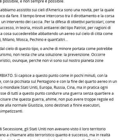
e è possibile, e non sempre è possibile.
 abbiamo assistito sui cieli d’America sono una novità, per la quale
co da fare. Il tempo breve intercorso tra il dirottamento e la corsa
 un intervento dei caccia. Per la difesa di obiettivi particolari, come
sso, in teoria, missili antiaerei del tipo Patriot, per ragioni di
nsi a cosa succederebbe abbattendo un aereo sul cielo di città come
, Milano, Mosca, Pechino e quant’altri…
l cielo di questo tipo, o anche di minore portata come potrebbe
turismo, non resta che una soluzione: la prevenzione. Occorre
roristici, ovunque, perché non vi sono sul nostro pianeta zone
. Si capisce a questo punto come in pochi minuti, con la
, con la picchiata sul Pentagono e con la fine del quarto aereo in un
mondiale.Stati Uniti, Europa, Russia, Cina, ma in pratica ogni
resse di tutti a questo punto condurre una guerra senza quartiere a
recisare che questa guerra, ahimè, non può avere troppe regole ed
te alla normale Giustizia, sono destinati a finire esecutori,
simpatizzanti.
ecessione, gli Stati Uniti non avevano visto il loro territorio
uano a chiamare atto terroristico quanto è successo, ma in realtà