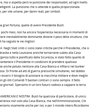
 ma si aspetta però la punizione dei responsabili, ad ogni livello.
elligenti. La punizione che si attende è quella proporzionata
e, per vite umane, per danni reali, per simboli.
 gran fortuna, quella di avere Presidente Bush.
a pochi mesi, non ha ancora l’esperienza necessaria in momenti di
nere inevitabilmente dominante diviene il peso della struttura, che
li ha seguito le vie migliori.
gli Stati Uniti ci sono state critiche perché il Presidente, che si
Nebraska e nella Louisiana anziché tornarsene subito alla Casa
genza tutto è pianificato dalla Sicurezza, è stato fatto quanto di
mantenere il Presidente in condizioni di prendere qualsiasi
e anche potuto rientrare alla Casa Bianca e infilarsi nel bunker
sa. Di fronte ad atti di guerra pressoché simultanei, nel dubbio
 esserci il bisogno di azionare la macchina militare e dove meglio
n gli Alti Comandi ?I bastian contrari ci sono sempre. Il fatto
 dai giornali. Speriamo in un loro futuro radioso a zappare la terra
ERICANI E NOSTRA .Bush ha qualcosa di particolare, di unico;
erienza non solo alla Casa Bianca, ma nell’Amministrazione, CIA
periamo vivamente anche per noi, e per il mondo intero.Ricordiamo