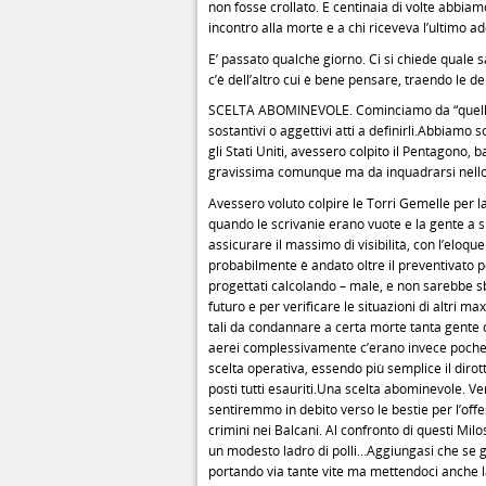
non fosse crollato. E centinaia di volte abbia
incontro alla morte e a chi riceveva l’ultimo ad
E’ passato qualche giorno. Ci si chiede quale 
c’è dell’altro cui è bene pensare, traendo le de
SCELTA ABOMINEVOLE. Cominciamo da “quelli là
sostantivi o aggettivi atti a definirli.Abbiamo s
gli Stati Uniti, avessero colpito il Pentagono, b
gravissima comunque ma da inquadrarsi nello 
Avessero voluto colpire le Torri Gemelle per la
quando le scrivanie erano vuote e la gente a sp
assicurare il massimo di visibilità, con l’eloqu
probabilmente è andato oltre il preventivato p
progettati calcolando – male, e non sarebbe s
futuro e per verificare le situazioni di altri ma
tali da condannare a certa morte tanta gente ch
aerei complessivamente c’erano invece poche 
scelta operativa, essendo più semplice il dir
posti tutti esauriti.Una scelta abominevole. Ve
sentiremmo in debito verso le bestie per l’off
crimini nei Balcani. Al confronto di questi Mi
un modesto ladro di polli…Aggiungasi che se gl
portando via tante vite ma mettendoci anche la lo