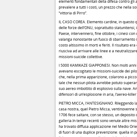
elementi fondamentali della difesa contro gli 
prevalere a tutti i costi, un prezzo che nella
“vittoria di Pirro”.
IL CASO COREA. Elemento cardine, in questo qu
delle forze dell’ONU, soprattutto statunitensi,
Paese, intervennero, fine ottobre, i cinesi con
valanga nonostante un fuoco di sbarramento in
costo altissimo in morti e feriti. Il risultato 
riusciva ad arrivare alle linee e a neutralizz
missioni-suicide collettive.
I 5000 KAMIKAZE GIAPPONESI. Non molti anni p
avevano escogitato le missioni-suicide dei pilo
che, nella prima apparizione, colarono a picco
tale che nessun pilota avrebbe potuto superarl
suo aereo imbottito di esplosivo sulla nave. An
difensori di un’esplosione in aria, l’aereo-killer
PIETRO MICCA, l’ANTESIGNANO. Rileggendo la st
casa nostra, quel Pietro Micca, ventinovenne 
1706 fece saltare, con se stesso, un deposito
galleria.In tempi recenti sono venute altre mi
ha trovato diffusa applicazione nel Medio Ori
di fuori di una duplice prevenzione: quella in 