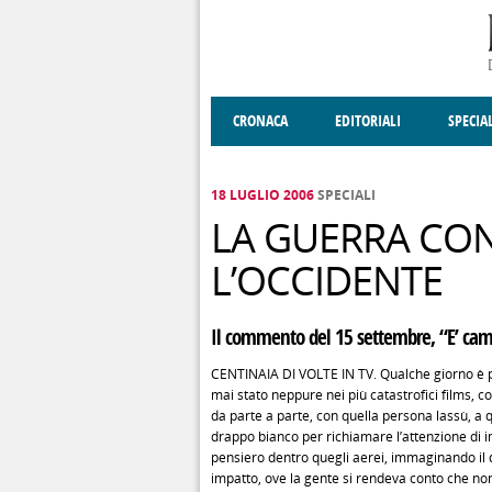
Salta al contenuto principale
CRONACA
EDITORIALI
SPECIA
SOCIETÀ
ENOGASTRONOMIA
COSTUME
DONNE DI VALT
ECONOMI
18 LUGLIO 2006
SPECIALI
LA GUERRA CON
L’OCCIDENTE
Il commento del 15 settembre, “E’ cambi
CENTINAIA DI VOLTE IN TV. Qualche giorno è pa
mai stato neppure nei più catastrofici films, c
da parte a parte, con quella persona lassù, a q
drappo bianco per richiamare l’attenzione di im
pensiero dentro quegli aerei, immaginando il dr
impatto, ove la gente si rendeva conto che non