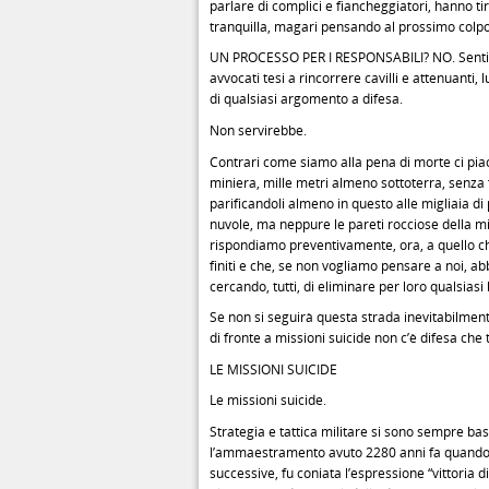
parlare di complici e fiancheggiatori, hanno tir
tranquilla, magari pensando al prossimo colpo
UN PROCESSO PER I RESPONSABILI? NO. Sentiam
avvocati tesi a rincorrere cavilli e attenuanti,
di qualsiasi argomento a difesa.
Non servirebbe.
Contrari come siamo alla pena di morte ci piac
miniera, mille metri almeno sottoterra, senza f
parificandoli almeno in questo alle migliaia d
nuvole, ma neppure le pareti rocciose della mi
rispondiamo preventivamente, ora, a quello ch
finiti e che, se non vogliamo pensare a noi, ab
cercando, tutti, di eliminare per loro qualsiasi
Se non si seguirà questa strada inevitabilment
di fronte a missioni suicide non c’è difesa che 
LE MISSIONI SUICIDE
Le missioni suicide.
Strategia e tattica militare si sono sempre ba
l’ammaestramento avuto 2280 anni fa quando, da
successive, fu coniata l’espressione “vittoria di