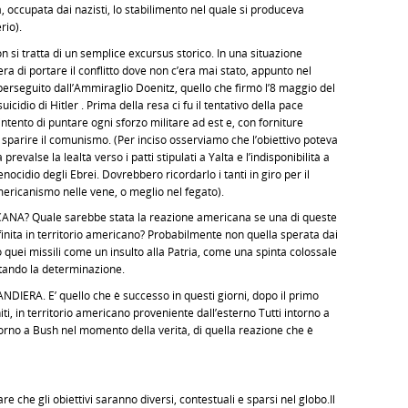
occupata dai nazisti, lo stabilimento nel quale si produceva
rio).
i tratta di un semplice excursus storico. In una situazione
era di portare il conflitto dove non c’era mai stato, appunto nel
lo perseguito dall’Ammiraglio Doenitz, quello che firmò l’8 maggio del
cidio di Hitler . Prima della resa ci fu il tentativo della pace
’intento di puntare ogni sforzo militare ad est e, con forniture
ar sparire il comunismo. (Per inciso osserviamo che l’obiettivo poteva
revalse la lealtà verso i patti stipulati a Yalta e l’indisponibilità a
nocidio degli Ebrei. Dovrebbero ricordarlo i tanti in giro per il
americanismo nelle vene, o meglio nel fegato).
? Quale sarebbe stata la reazione americana se una di queste
e finita in territorio americano? Probabilmente non quella sperata dai
 quei missili come un insulto alla Patria, come una spinta colossale
ntando la determinazione.
RA. E’ quello che è successo in questi giorni, dopo il primo
niti, in territorio americano proveniente dall’esterno Tutti intorno a
ntorno a Bush nel momento della verità, di quella reazione che è
 che gli obiettivi saranno diversi, contestuali e sparsi nel globo.Il