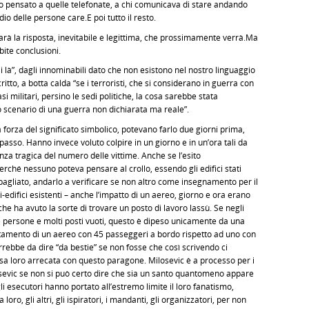
mo pensato a quelle telefonate, a chi comunicava di stare andando
dio delle persone care.E poi tutto il resto.
sarà la risposta, inevitabile e legittima, che prossimamente verrà.Ma
bite conclusioni.
”, dagli innominabili dato che non esistono nel nostro linguaggio
critto, a botta calda “se i terroristi, che si considerano in guerra con
asi militari, persino le sedi politiche, la cosa sarebbe stata
scenario di una guerra non dichiarata ma reale”.
 forza del significato simbolico, potevano farlo due giorni prima,
asso. Hanno invece voluto colpire in un giorno e in un’ora tali da
enza tragica del numero delle vittime. Anche se l’esito
erché nessuno poteva pensare al crollo, essendo gli edifici stati
bagliato, andarlo a verificare se non altro come insegnamento per il
xi-edifici esistenti – anche l’impatto di un aereo, giorno e ora erano
e ha avuto la sorte di trovare un posto di lavoro lassù. Se negli
persone e molti posti vuoti, questo è dipeso unicamente da una
ottamento di un aereo con 45 passeggeri a bordo rispetto ad uno con
rrebbe da dire “da bestie” se non fosse che così scrivendo ci
esa loro arrecata con questo paragone. Milosevic è a processo per i
losevic se non si può certo dire che sia un santo quantomeno appare
i esecutori hanno portato all’estremo limite il loro fanatismo,
ro, gli altri, gli ispiratori, i mandanti, gli organizzatori, per non