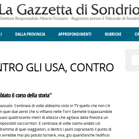
LI
DALLA PROVINCIA
APPROFONDIMENTI
RUBRICHE
C
ELLINA
A
GIUSTIZIA
DEGNO DI NOTA
TERRITORIO
ANGOLO DELLE IDEE
CULTURA E SPETTACOLI
FATTI DELLO SPI
POLIT
TRO GLI USA, CONTRO
ato il corso della storia"
ssato. Centinaia di volte abbiamo visto in TV quello che non c’è
on quei due aerei che si infilano nelle Torri Gemelle trapassandole
uasi quattrocento metri di altezza che agitava dalla finestra un
possibili soccorritori. E centinaia di volte siamo andati col
amma di quei viaggiatori, o dentro i piani soprastanti il punto di
 avrebbe mai più potuto tornare, viva, giù quand’anche l’edificio