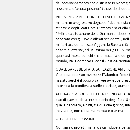
dal bombardamento che distrusse in Norvegia, 
l’essenziale “acqua pesante” (biossido di deute
L’IDEA: PORTARE IL CONFLITTO NEGLI USA. Non s
militare in progressivo degrado l’idea nazista 
territorio degli Stati Uniti. L’intento era quel
1945 la capitolazione della Germania, dopo il sui
separata con gli USA e alleati occidentali, nell
militari occidentali, sconfiggere la Russia e f
essere allettante, ed utilissimo per gli USA, ma p
qualsiasi intesa con chi si era macchiato del ge
mondo, Italia compresa, con il virus dell’anti
QUALE SAREBBE STATA LA REAZIONE AMERICANA
V, tale da poter attraversare l’Atlantico, foss
nazisti, perché il popolo yankee avrebbe preso
intorno alla bandiera a stelle e strisce, aume
ALLORA COME OGGI: TUTTI INTORNO ALLA BANDIE
atto di guerra, della intera storia degli Stati U
quella bandiera, e tutti, fra qualche giorno, i
inevitabile, non cieca ma mirata e plurima.
GLI OBIETTIVI PROSSIMI
Non siamo profeti, ma la logica induce a pensare