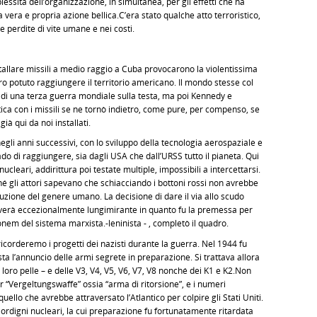
essità dell’organizzazione, in simultanea, per gli effetti che ha
 vera e propria azione bellica.C’era stato qualche atto terroristico,
le perdite di vite umane e nei costi.
tallare missili a medio raggio a Cuba provocarono la violentissima
o potuto raggiungere il territorio americano. Il mondo stesse col
o di una terza guerra mondiale sulla testa, ma poi Kennedy e
ica con i missili se ne tornò indietro, come pure, per compenso, se
ià qui da noi installati.
li anni successivi, con lo sviluppo della tecnologia aerospaziale e
rado di raggiungere, sia dagli USA che dall’URSS tutto il pianeta. Qui
ucleari, addirittura poi testate multiple, impossibili a intercettarsi.
é gli attori sapevano che schiacciando i bottoni rossi non avrebbe
ruzione del genere umano. La decisione di dare il via allo scudo
roverà eccezionalmente lungimirante in quanto fu la premessa per
ionem del sistema marxista.-leninista - , completò il quadro.
orderemo i progetti dei nazisti durante la guerra. Nel 1944 fu
a l’annuncio delle armi segrete in preparazione. Si trattava allora
 loro pelle – e delle V3, V4, V5, V6, V7, V8 nonché dei K1 e K2.Non
 “Vergeltungswaffe” ossia “arma di ritorsione”, e i numeri
quello che avrebbe attraversato l’Atlantico per colpire gli Stati Uniti.
 ordigni nucleari, la cui preparazione fu fortunatamente ritardata