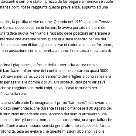
attaccanti è sempre stato il prezzo da far pagare al nemico se vuole
 sostanza porti, fosse raggiunta questa prevalenza, appunto ad una
adro, la perdita di vite umane. Quando nel 1950 la controffensiva
 in Corea, dopo lo sbarco di Inchon, le aveva portate nel nord del
 una tattica nuova. Venivano all’assalto delle posizioni americane a
fernale che avrebbe sconsigliato qualsiasi esercito per via del
era che in un campo di battaglia cosparso di caduti qualcuno, fortunato,
are una postazione con una bomba a mano. In sostanza si trattava di
rima i giapponesi, a fronte della superiorità aerea nemica,
ti kamikaze – al termine del conflitto se ne contarono quasi 5000 -
 30 navi americane. Lo sbarramento dell’artiglieria contraerea era
o per sganciare bombe o siluri. Un pilota-suicida però dirigeva il
che se raggiunto da molti colpi, salvo il caso fortunato per i
 finiva sulla nave.
oria d’altronde l’antesignano, il primo “kamikaze”, lo troviamo in
soldato piemontese, che durante l’assedio francese il 30 agosto del
 di munizioni impedendo così l’accesso dei nemici attraverso una
ssioni suicide: gli uomini-bomba e le auto-bomba, una specialità che
ente.Contro una missione suicida generalmente c’è poco da fare, al
profondità, tesa ad evitare che queste missioni abbiano inizio, e