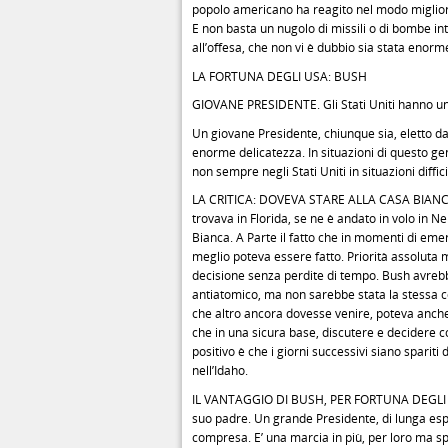
popolo americano ha reagito nel modo migliore,
E non basta un nugolo di missili o di bombe int
all’offesa, che non vi è dubbio sia stata enorm
LA FORTUNA DEGLI USA: BUSH
GIOVANE PRESIDENTE. Gli Stati Uniti hanno una
Un giovane Presidente, chiunque sia, eletto d
enorme delicatezza. In situazioni di questo ge
non sempre negli Stati Uniti in situazioni diffici
LA CRITICA: DOVEVA STARE ALLA CASA BIANCA. Ne
trovava in Florida, se ne è andato in volo in 
Bianca. A Parte il fatto che in momenti di emer
meglio poteva essere fatto. Priorità assoluta 
decisione senza perdite di tempo. Bush avrebb
antiatomico, ma non sarebbe stata la stessa co
che altro ancora dovesse venire, poteva anche
che in una sicura base, discutere e decidere co
positivo è che i giorni successivi siano spariti
nell’Idaho.
IL VANTAGGIO DI BUSH, PER FORTUNA DEGLI AM
suo padre. Un grande Presidente, di lunga esp
compresa. E’ una marcia in più, per loro ma s