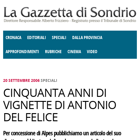
Salta al contenuto principale
CRONACA
EDITORIALI
SPECIALI
DALLA PROVINCIA
APPROFONDIMENTI
RUBRICHE
CINEMA
VIDEO
SOCIETÀ
ENOGASTRONOMIA
COSTUME
DONNE DI VALTELLINA
ECONOMIA
GIUSTIZIA
DEGNO DI NOTA
TERRITORIO
CULTURA
ANGOLO
E SPETTACOLI
DELLE IDEE
FATTI DELLO SPIRITO
POLITICA
CCCVA
20 SETTEMBRE 2006
SPECIALI
CINQUANTA ANNI DI
VIGNETTE DI ANTONIO
DEL FELICE
Per concessione di Alpes pubblichiamo un articolo del suo