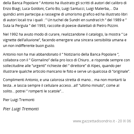
della Banca Popolare “ Antonio ha illustrato gli scritti di autori del calibro di
Enzo Biagi, Luca Goldoni, Carlo Bo, Luigi Santucci, Luigi Malerba,… Da
quindici anni partecipa a rassegne di umorismo grafico ed ha illustrato libri
di autori locali tra i quali : “ Un tuchel de Sundri en sundras’ch “ del 1989 e “
Suta la Pergula “ del 1993, raccolte di poesie dialettali di Pietro Pizzini.
Nel 1992 ha avuto modo di curare, realizzandone il catalogo, la mostra “ Le
vignette dell’alluvione”, facendo emergere una sincera sensibilità umana e
un non indifferente buon gusto.
Antonio non ha mai abbandonato il “ Notiziario della Banca Popolare “,
collabora con il “ Giornalino” della pro loco di Chiuro…e risponde sempre con
sollecitudine alle “urgenti” richieste del “ direttore” di Alpes, quando per
illustrare qualche articolo mancano le foto e serve un qualcosa di “originale”.
Complimenti Antonio, e una calorosa stretta di mano… ma non montarti la
testa…e lascia sempre il cellulare acceso…all’ “ultimo minuto”, come al
solito… potrei “ romperti le scatole”…
Pier Luigi Tremonti
Pier Luigi Tremonti
www.gazzettadisondrio.it - 20 IX 06