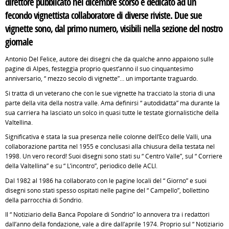
direttore pubblicato nel dicembre scorso e dedicato ad un
fecondo vignettista collaboratore di diverse riviste. Due sue
vignette sono, dal primo numero, visibili nella sezione del nostro
giornale
Antonio Del Felice, autore dei disegni che da qualche anno appaiono sulle
pagine di Alpes, festeggia proprio quest’anno il suo cinquantesimo
anniversario, “ mezzo secolo di vignette”… un importante traguardo.
Si tratta di un veterano che con le sue vignette ha tracciato la storia di una
parte della vita della nostra valle. Ama definirsi “ autodidatta” ma durante la
sua carriera ha lasciato un solco in quasi tutte le testate giornalistiche della
Valtellina.
Significativa è stata la sua presenza nelle colonne dell’Eco delle Valli, una
collaborazione partita nel 1955 e conclusasi alla chiusura della testata nel
1998. Un vero record! Suoi disegni sono stati su “ Centro Valle”, sul “ Corriere
della Valtellina” e su “ L’incontro”, periodico delle ACLI.
Dal 1982 al 1986 ha collaborato con le pagine locali del “ Giorno” e suoi
disegni sono stati spesso ospitati nelle pagine del “ Campello”, bollettino
della parrocchia di Sondrio.
Il “ Notiziario della Banca Popolare di Sondrio” lo annovera tra i redattori
dall’anno della fondazione, vale a dire dall’aprile 1974. Proprio sul “ Notiziario