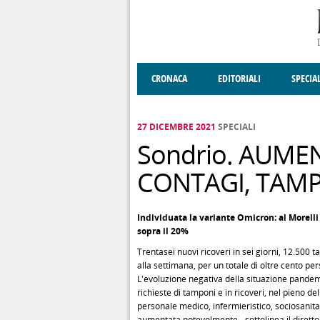
Salta al contenuto principale
CRONACA
EDITORIALI
SPECIA
SOCIETÀ
ENOGASTRONOMIA
COSTUME
DONNE DI VALT
ECONOMI
27 DICEMBRE 2021
SPECIALI
Sondrio. AUME
CONTAGI, TAMP
Individuata la variante Omicron: al Morelli 
sopra il 20%
Trentasei nuovi ricoveri in sei giorni, 12.500 
alla settimana, per un totale di oltre cento p
L'evoluzione negativa della situazione pandem
richieste di tamponi e in ricoveri, nel pieno d
personale medico, infermieristico, sociosanit
aumentata notevolmente - sottolinea il diretto