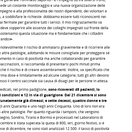
hiede un costante monitoraggio e una nuova organizzazione delle
mpegno e alla professionalità dei nostri dipendenti, dei volontari e
, a soddisfare le richieste: dobbiamo essere tutti riconoscenti nei
 fermate per garantire tutti i servizi. Il mio ringraziamento va
e deve sopperire alle assenze dei colleghi impegnati sul fronte della
sosteniamo questa situazione ma è fondamentale che i cittadini
orando≫.
notevolmente il rischio di ammalarsi gravemente e di ricorrere alle
le altre patologie, adottando le misure consigliate per proteggere sé
isolamento in caso di positività ma anche collaborando per garantire
e vaccinazioni, si raccomanda di presentarsi pochi minuti prima
ché il rischio è di creare assembramenti. Inoltre, va specificato che
prima dose e limitatamente ad alcune categorie, tutti gli altri devono
sso il centro vaccinale sia causa di disagi per le persone in attesa.
dedicati, nel primo padiglione,
sono ricoverati 49 pazienti, lo
 condizioni e 12 in via di guarigione
.
Dal 21 dicembre si sono
ortunatamente già dimessi, e sette decessi, quattro donne e tre
gli anni Quaranta e uno negli anni Cinquanta. Uno di loro non era
da altre patologie. Per quanto riguarda i tamponi, che vengono
begno, Sondrio, Tirano e Bormio e processati nel Laboratorio di
icembre è stata superata la quota di 800, ieri, giorno festivo, si è
e di dicembre, ne sono stati analizzati 12.500: il tasso di positività