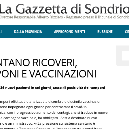
LI
DALLA PROVINCIA
APPROFONDIMENTI
RUBRICHE
C
ELLINA
A
GIUSTIZIA
DEGNO DI NOTA
TERRITORIO
ANGOLO DELLE IDEE
CULTURA E SPETTACOLI
FATTI DELLO SPI
POLIT
NTANO RICOVERI,
ONI E VACCINAZIONI
36 nuovi pazienti in sei giorni, tasso di positività dei tamponi
tamponi effettuati e analizzati a dicembre e diecimila vaccinazioni
ersone impegnate ogni giorno per contrastare il covid-19.
ica, con il progressivo aumento dei contagi, che si traduce in nuove
ella campagna vaccinale, ha obbligato l'Asst a destinare nuovo
ario e amministrativo. ≪La pressione sul sistema sanitario è
re generale Tommaso Saporito - e l'impegno su tre diversi fronti,