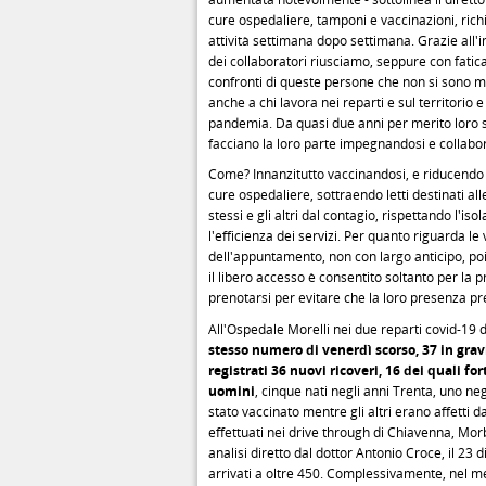
cure ospedaliere, tamponi e vaccinazioni, ric
attività settimana dopo settimana. Grazie all'i
dei collaboratori riusciamo, seppure con fatica
confronti di queste persone che non si sono mai
anche a chi lavora nei reparti e sul territorio 
pandemia. Da quasi due anni per merito loro 
facciano la loro parte impegnandosi e collab
Come? Innanzitutto vaccinandosi, e riducendo 
cure ospedaliere, sottraendo letti destinati al
stessi e gli altri dal contagio, rispettando l'
l'efficienza dei servizi. Per quanto riguarda l
dell'appuntamento, non con largo anticipo, poi
il libero accesso è consentito soltanto per la 
prenotarsi per evitare che la loro presenza pre
All'Ospedale Morelli nei due reparti covid-19 
stesso numero di venerdì scorso, 37 in gravi
registrati 36 nuovi ricoveri, 16 dei quali f
uomini
, cinque nati negli anni Trenta, uno ne
stato vaccinato mentre gli altri erano affetti 
effettuati nei drive through di Chiavenna, Mor
analisi diretto dal dottor Antonio Croce, il 23 d
arrivati a oltre 450. Complessivamente, nel mes