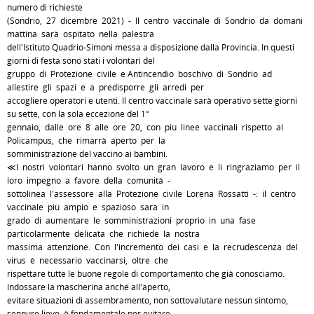
numero di richieste
(Sondrio, 27 dicembre 2021) - Il centro vaccinale di Sondrio da domani
mattina sarà ospitato nella palestra
dell'Istituto Quadrio-Simoni messa a disposizione dalla Provincia. In questi
giorni di festa sono stati i volontari del
gruppo di Protezione civile e Antincendio boschivo di Sondrio ad
allestire gli spazi e a predisporre gli arredi per
accogliere operatori e utenti. Il centro vaccinale sarà operativo sette giorni
su sette, con la sola eccezione del 1°
gennaio, dalle ore 8 alle ore 20, con più linee vaccinali rispetto al
Policampus, che rimarrà aperto per la
somministrazione del vaccino ai bambini.
≪I nostri volontari hanno svolto un gran lavoro e li ringraziamo per il
loro impegno a favore della comunità -
sottolinea l'assessore alla Protezione civile Lorena Rossatti -: il centro
vaccinale più ampio e spazioso sarà in
grado di aumentare le somministrazioni proprio in una fase
particolarmente delicata che richiede la nostra
massima attenzione. Con l'incremento dei casi e la recrudescenza del
virus è necessario vaccinarsi, oltre che
rispettare tutte le buone regole di comportamento che già conosciamo.
Indossare la mascherina anche all'aperto,
evitare situazioni di assembramento, non sottovalutare nessun sintomo,
seppure lieve, è fondamentale per evitare