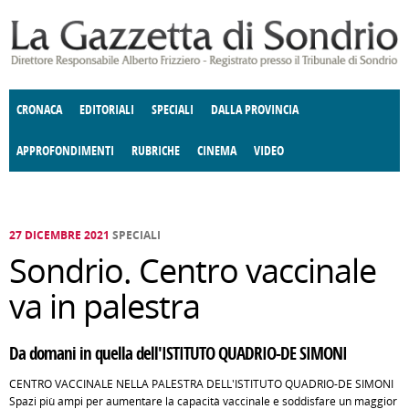
Salta al contenuto principale
CRONACA
EDITORIALI
SPECIALI
DALLA PROVINCIA
APPROFONDIMENTI
RUBRICHE
CINEMA
VIDEO
SOCIETÀ
ENOGASTRONOMIA
COSTUME
DONNE DI VALTELLINA
ECONOMIA
GIUSTIZIA
DEGNO DI NOTA
TERRITORIO
CULTURA
ANGOLO
E SPETTACOLI
DELLE IDEE
FATTI DELLO SPIRITO
POLITICA
CCCVA
27 DICEMBRE 2021
SPECIALI
Sondrio. Centro vaccinale
va in palestra
Da domani in quella dell'ISTITUTO QUADRIO-DE SIMONI
CENTRO VACCINALE NELLA PALESTRA DELL'ISTITUTO QUADRIO-DE SIMONI
Spazi più ampi per aumentare la capacità vaccinale e soddisfare un maggior