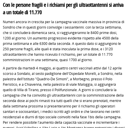
Con le persone fragili e i richiami per gli ultraottantenni si arriva
a un totale di 11.770
Numeri ancora in crescita per la campagna vaccinale massiva in provincia di
Sondrio che in questi giorni coinvolge i sessantenni: con la terza settimana,
che si concluderà domenica sera, si raggiungeranno le 8400 prime dosi,
1200 al giorno. Un aumento progressivo evidente rispetto alle 4500 della
prima settimana e alle 6300 della seconda. A questo dato si aggiungono le
250 persone fragili, alle quali è stata inoculata la prima dose, e i 3120
ultraottantenni che hanno ricevuto il richiamo, per un totale di 11.770
somministrazioni in una settimana, quasi 1700 al giorno.
A partire da martedì 4 maggio, ai quattro centri vaccinali attivi dal 12 aprile
scorso a Sondalo, al sesto padiglione dell'Ospedale Morelli, a Sondrio, nella
palestra dell'Istituto "Quadrio-De Simoni", a Morbegno, presso il Polo
Fieristico, e a Chiavenna, nella palestra di viale Maloggia, si aggiungerà
quello di Villa di Tirano, presso il Polifunzionale. A giorni si concluderà la
campagna che ha coinvolto gli ultraottantenni con la somministrazione della
seconda dose ai pochi rimasti tra tutti quelli che si erano prenotati, mentre
dalla settimana prossima si presenteranno per il richiamo gli operatori
sanitari e sociosanitari, i medici iscritti agli ordini e che lavorano nei centri
residenziali e diurni di tipo sociale coinvolti nella fase 1bis della campagna.
Per rendere possibile l'aumento della capacità vaccinale e incrementare i
numeri, Asst Valtellina e Alto Lario e Ats Montagna hanno potenziato i diversi