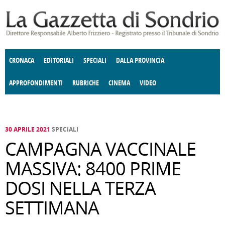
Salta al contenuto principale
CRONACA
EDITORIALI
SPECIALI
DALLA PROVINCIA
APPROFONDIMENTI
RUBRICHE
CINEMA
VIDEO
SOCIETÀ
ENOGASTRONOMIA
COSTUME
DONNE DI VALTELLINA
ECONOMIA
GIUSTIZIA
DEGNO DI NOTA
TERRITORIO
CULTURA
ANGOLO
E SPETTACOLI
DELLE IDEE
FATTI DELLO SPIRITO
POLITICA
CCCVA
30 APRILE 2021
SPECIALI
CAMPAGNA VACCINALE
MASSIVA: 8400 PRIME
DOSI NELLA TERZA
SETTIMANA