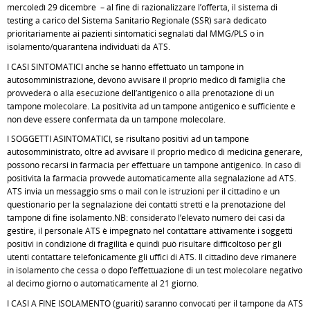
mercoledì 29 dicembre – al fine di razionalizzare l’offerta, il sistema di
testing a carico del Sistema Sanitario Regionale (SSR) sarà dedicato
prioritariamente ai pazienti sintomatici segnalati dal MMG/PLS o in
isolamento/quarantena individuati da ATS.
I CASI SINTOMATICI anche se hanno effettuato un tampone in
autosomministrazione, devono avvisare il proprio medico di famiglia che
provvederà o alla esecuzione dell’antigenico o alla prenotazione di un
tampone molecolare. La positività ad un tampone antigenico è sufficiente e
non deve essere confermata da un tampone molecolare.
I SOGGETTI ASINTOMATICI, se risultano positivi ad un tampone
autosomministrato, oltre ad avvisare il proprio medico di medicina generare,
possono recarsi in farmacia per effettuare un tampone antigenico. In caso di
positività la farmacia provvede automaticamente alla segnalazione ad ATS.
ATS invia un messaggio sms o mail con le istruzioni per il cittadino e un
questionario per la segnalazione dei contatti stretti e la prenotazione del
tampone di fine isolamento.NB: considerato l’elevato numero dei casi da
gestire, il personale ATS è impegnato nel contattare attivamente i soggetti
positivi in condizione di fragilità e quindi può risultare difficoltoso per gli
utenti contattare telefonicamente gli uffici di ATS. Il cittadino deve rimanere
in isolamento che cessa o dopo l’effettuazione di un test molecolare negativo
al decimo giorno o automaticamente al 21 giorno.
I CASI A FINE ISOLAMENTO (guariti) saranno convocati per il tampone da ATS