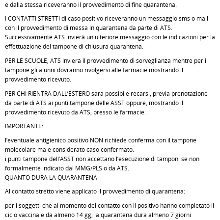
e dalla stessa riceveranno il provvedimento di fine quarantena.
I CONTATTI STRETTI di caso positivo riceveranno un messaggio sms o mail
con il provvedimento di messa in quarantena da parte di ATS.
Successivamente ATS invierà un ulteriore messaggio con le indicazioni per la
effettuazione del tampone di chiusura quarantena.
PER LE SCUOLE, ATS invierà il provvedimento di sorveglianza mentre per il
tampone gli alunni dovranno rivolgersi alle farmacie mostrando il
provvedimento ricevuto.
PER CHI RIENTRA DALL’ESTERO sarà possibile recarsi, previa prenotazione
da parte di ATS ai punti tampone delle ASST oppure, mostrando il
provvedimento ricevuto da ATS, presso le farmacie.
IMPORTANTE:
l’eventuale antigienico positivo NON richiede conferma con il tampone
molecolare ma è considerato caso confermato.
i punti tampone dell’ASST non accettano l’esecuzione di tamponi se non
formalmente indicato dal MMG/PLS o da ATS.
QUANTO DURA LA QUARANTENA
Al contatto stretto viene applicato il provvedimento di quarantena:
per i soggetti che al momento del contatto con il positivo hanno completato il
ciclo vaccinale da almeno 14 gg, la quarantena dura almeno 7 giorni