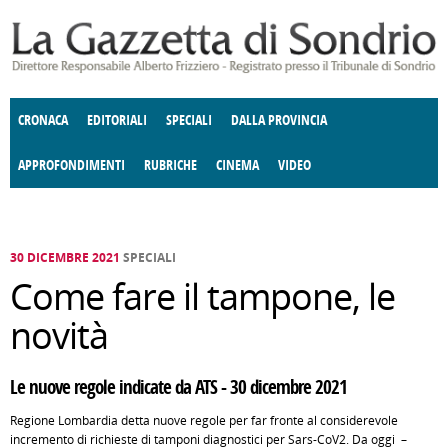
Salta al contenuto principale
CRONACA
EDITORIALI
SPECIALI
DALLA PROVINCIA
APPROFONDIMENTI
RUBRICHE
CINEMA
VIDEO
SOCIETÀ
ENOGASTRONOMIA
COSTUME
DONNE DI VALTELLINA
ECONOMIA
GIUSTIZIA
DEGNO DI NOTA
TERRITORIO
CULTURA
ANGOLO
E SPETTACOLI
DELLE IDEE
FATTI DELLO SPIRITO
POLITICA
CCCVA
30 DICEMBRE 2021
SPECIALI
Come fare il tampone, le
novità
Le nuove regole indicate da ATS - 30 dicembre 2021
Regione Lombardia detta nuove regole per far fronte al considerevole
incremento di richieste di tamponi diagnostici per Sars-CoV2. Da oggi –