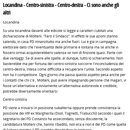
Locandina - Centro-sinistra - Centro-destra - Ci sono anche gli
altri
Locandina
Su una locandina davanti alle edicole si legge a caratteri cubitali una
dichiarazione di Molteni: "Farò il Sindaco". In effetti le sue azioni stanno
salendo, in casa PD innanzitutto ma anche fuori. Lui è già in campagna
elettorale dato che l'eventualità delle primarie è lontana ma se anche vi
fossero ormai acquisterebbero valenza se non di finzione quasi. Parte con
due vantaggi. Sa di avere alle spalle, al dunque, tutto lo schieramento. Non
basterebbe ma per fortuna del centro-sinistra soccorre l'inconcludenza del
centro-destra, intesa come difficoltà a recuperare l'unità. Secondo aspetto
non ha il competitore. Ogni giorno che passa questo aspetto pesa anche per
i contatti che chi c'è , Molteni, può avere impegnando persone che magari, vi
fosse un'alternativa e ovviamente un'alternativa autorevole e credibile,
potrebbe diversamente orientarsi.
Centro-sinistra
PD viene a trovarsi in posizione subalterna oppure prende consistenza la
posizione dei VIP ex Margherita (Dioli, Tognetti, Trabucchi) secondo i quali il
segretario del PD Costanzo ha assecondato, senza discuterne, la
candidatura Molteni che, hanno ribadito, non era e non è del PD come quella
di Schena mentre il PD avrebbe dovuto fare le primarie.