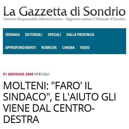
Salta al contenuto principale
CRONACA
EDITORIALI
SPECIALI
DALLA PROVINCIA
APPROFONDIMENTI
RUBRICHE
CINEMA
VIDEO
SOCIETÀ
ENOGASTRONOMIA
COSTUME
DONNE DI VALTELLINA
ECONOMIA
GIUSTIZIA
DEGNO DI NOTA
TERRITORIO
CULTURA
ANGOLO
E SPETTACOLI
DELLE IDEE
FATTI DELLO SPIRITO
POLITICA
CCCVA
31 GENNAIO 2008
SPECIALI
MOLTENI: "FARO' IL
SINDACO", E L'AIUTO GLI
VIENE DAL CENTRO-
DESTRA