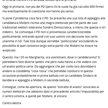
Oggi le primarie, non più del PD (però chi le vuole ha già raccolto 600 firme)
ma eventualmente di coalizione non hanno più senso.
Si pone il problema cosa farà il PD. Se presenta una sua lista di appoggio alla
candidatura Molteni rischia una magra elettorale perché parte dei suoi
tradizionali elettori voteranno Sondrio Democratica, a meno che questa si tiri
indietro.. Se comunque il PD non si presentasse caratterizzerebbe
politicamente, entrando quindi con suoi uomini con decisione non certo
unanime in SD. Tale lista dunque verrebbe "politicizzata" escludendo la
possibilità di quel consenso largo extra-partiti che Molteni ha invece ha
auspicato.
Quesito: ma i DS ex Margherita, ora aventiniani, dove si candideranno? Si
potrebbero fare diverse ipotesi che però nulla hanno a che vedere con
un'analisi politica seria. Da aggiungere che per conto loro dovrebbero
andare la cosiddetta "cosa rossa" che potrebbe costituirsi in questa
occasione probabilmente in prima battuta con un candidato Sindaco di
bandiera e appoggio a Molteni in seconda battuta,.
Consegue, come da apertura, da questo "estratto di analisi" associato ai
numeri elettorali che abbiamo dato in precedente articolo l'impossibilità per
il centro-sinistra, e quindi per Molteni, di vincere.
Centro-destra