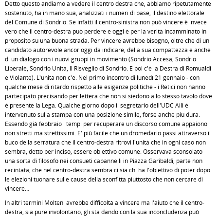
Detto questo andiamo a vedere il centro destra che, abbiamo ripetutamente
sostenuto, ha in mano sua, analizzati i numeri di base, il destino elettorale
del Comune di Sondrio. Se infatti il centro-sinistra non può vincere è invece
vero che il centro-destra può perdere e oggi è per la verità incamminato in
proposito su una buona strada. Per vincere avrebbe bisogno, oltre che di un
candidato autorevole ancor oggi da indicare, della sua compattezza e anche
di un dialogo con i nuovi gruppi in movimento (Sondrio Accesa, Sondrio
Liberale, Sondrio Unita, Il Risveglio di Sondrio. E poi c'è la Destra di Romualdi
e Violante). L'unità non c'é. Nel primo incontro di lunedì 21 gennaio - con
qualche mese di ritardo rispetto alle esigenze politiche - i Retici non hanno
partecipato precisando per lettera che non si siedono allo stesso tavolo dove
è presente la Lega. Qualche giorno dopo il segretario dell'UDC Aili è
intervenuto sulla stampa con una posizione simile, forse anche più dura.
Essendo già febbraio i tempi per recuperare un discorso comune appaiono
non stretti ma strettissimi. E' più facile che un dromedario passi attraverso il
buco della serratura che il centro-destra ritrovi l'unità che in ogni caso non
sembra, detto per inciso, essere obiettivo comune. Osservava sconsolato
una sorta di filosofo nei consueti capannelli in Piazza Garibaldi, parte non
recintata, che nel centro-destra sembra ci sia chi ha l'obiettivo di poter dopo
le elezioni tuonare sulle cause della sconfitta piuttosto che non cercare di
vincere…
In altri termini Molteni avrebbe difficoltà a vincere ma l'aiuto che il centro-
destra, sia pure involontario, gli sta dando con la sua inconcludenza può