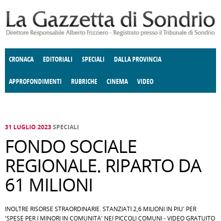
Salta al contenuto principale
CRONACA
EDITORIALI
SPECIALI
DALLA PROVINCIA
APPROFONDIMENTI
RUBRICHE
CINEMA
VIDEO
SOCIETÀ
ENOGASTRONOMIA
COSTUME
DONNE DI VALTELLINA
ECONOMIA
GIUSTIZIA
DEGNO DI NOTA
TERRITORIO
CULTURA
ANGOLO
E SPETTACOLI
DELLE IDEE
FATTI DELLO SPIRITO
POLITICA
CCCVA
31 LUGLIO 2023
SPECIALI
FONDO SOCIALE
REGIONALE. RIPARTO DA
61 MILIONI
INOLTRE RISORSE STRAORDINARIE. STANZIATI 2,6 MILIONI IN PIU' PER
'SPESE PER I MINORI IN COMUNITÀ' NEI PICCOLI COMUNI - VIDEO GRATUITO