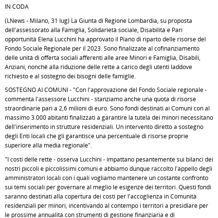
IN CODA
(LNews - Milano, 31 lug) La Giunta di Regione Lombardia, su proposta
dell'assessorato alla Famiglia, Solidarietà sociale, Disabilità e Pari
opportunità Elena Lucchini ha approvato il Piano di riparto delle risorse del
Fondo Sociale Regionale per il 2023. Sono finalizzate al cofinanziamento
delle unità di offerta sociali afferenti alle aree Minori e Famiglia, Disabili,
Anziani, nonché alla riduzione delle rette a carico degli utenti laddove
richiesto e al sostegno dei bisogni delle famiglie.
SOSTEGNO AI COMUNI - "Con l'approvazione del Fondo Sociale regionale -
commenta l'assessore Lucchini - stanziamo anche una quota di risorse
straordinarie pari a 2,6 milioni di euro. Sono fondi destinati ai Comuni con al
massimo 3.000 abitanti finalizzati a garantire la tutela dei minori necessitano
dell'inserimento in strutture residenziali. Un intervento diretto a sostegno
degli Enti locali che gli garantisce una percentuale di risorse proprie
superiore alla media regionale".
"I costi delle rette - osserva Lucchini - impattano pesantemente sui bilanci dei
nostri piccoli e piccolissimi comuni e abbiamo dunque raccolto l'appello degli
amministratori locali con i quali vogliamo mantenere un costante confronto
sui temi sociali per governare al meglio le esigenze dei territori. Questi fondi
saranno destinati alla copertura dei costi per l'accoglienza in Comunità
residenziali per minori, incentivando al contempo i territori a presidiare per
le prossime annualità con strumenti di gestione finanziaria e di