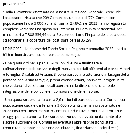
prevenzione".
"Dalla rilevazione effettuata dalla nostra Direzione Generale - conclude
l'assessore - risulta che 209 Comuni, su un totale di 774 Comuni con
popolazione fino a 3.000 abitanti (pari al 27,8%), nel 2022 hanno registrato
complessivamente una spesa per interventi in Comunità residenziali per
minori pari a 7.388.334,46 euro. Se consideriamo l'impatto della sola quota
straordinaria la copertura dei costi sarà pari al 35,2%".
LE RISORSE - Le risorse del Fondo Sociale Regionale annualità 2023 - pari a
61,6 milioni di euro - sono ripartite come segue:
- Una quota ordinaria pari a 59 milioni di euro è finalizzata al
cofinanziamento dei servizi e degli interventi sociali afferenti alle aree Minori
e Famiglia, Disabili ed Anziani. Si pone particolare attenzione ai bisogni della
persona con la sua famiglia, promuovendo azioni, interventi, progettualità
che vedono i diversi attori locali operare nella direzione di una reale
integrazione delle politiche e ricomposizione delle risorse;
- Una quota straordinaria pari a 2,6 milioni di euro destinata ai Comuni con
popolazione uguale o inferiore a 3.000 abitanti che hanno sostenuto nel
2022 costi per l'inserimento in Comunità educative, Comunità familiari e
Alloggi per l'autonomia. Le risorse del Fondo - utilizzate unitamente alle
risorse autonome dei Comuni ed eventuali altre risorse (fondi statali,
comunitari, compartecipazione dei cittadini, finanziamenti privati ecc.) -