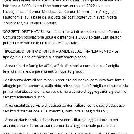
2,6 milioni di euro - è stata ripartita ai Comuni con popolazione uguale o
inferiore a 3.000 abitanti che hanno sostenuto nel 2022 costi per
l'accoglienza in Comunità educative, Comunità familiari e Alloggi per
l'autonomia, sulla base della quota dei costi sostenuti, rilevati in data
27/06/2023, sul totale regionale.
SOGGETTI DESTINATARI - Ambiti territoriali di associazione dei Comuni,
Comuni con popolazione uguale o inferiore a 3.000 abitanti, Enti gestori
pubblici e privati delle unità di offerta sociale.
TIPOLOGIE DI UNITA' DI OFFERTA AMMESSE AL FINANZIAMENTO - Le
tipologie di unità ammesse al finanziamento sono:
- Area minori e famiglia: affidi, affido di minori a comunità o a famiglia
(eterofamiliare o a parenti entro il quarto grado);
- Assistenza domiciliare minori: comunità educativa, comunità familiare e
alloggio per l'autonomia, asilo nido, micronido, nido famiglia e centro per la
prima infanzia, centro ricreativo diurno e centro di aggregazione giovanile,
servizio educativo diurno.
- Area disabilità: servizio di assistenza domiciliare, centro socio educativo,
servizio di formazione all'autonomia, comunità alloggio disabili;
- Area anziani: servizio di assistenza domiciliare, alloggio protetto per
anziani, centro diurno anziani, comunità alloggio sociale per anziani.
ATTENZIONE, SU QUESTO ARGOMENTO E' DISPONIBILE UN FILE VIDEO PRE-