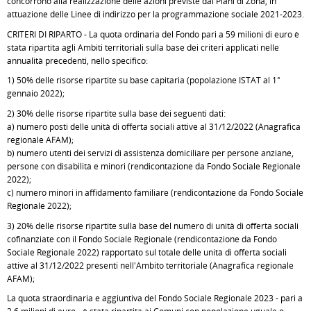
concorrono alla realizzazione delle azioni previste dai Piani di Zona, in
attuazione delle Linee di indirizzo per la programmazione sociale 2021-2023.
CRITERI DI RIPARTO - La quota ordinaria del Fondo pari a 59 milioni di euro è
stata ripartita agli Ambiti territoriali sulla base dei criteri applicati nelle
annualità precedenti, nello specifico:
1) 50% delle risorse ripartite su base capitaria (popolazione ISTAT al 1°
gennaio 2022);
2) 30% delle risorse ripartite sulla base dei seguenti dati:
a) numero posti delle unità di offerta sociali attive al 31/12/2022 (Anagrafica
regionale AFAM);
b) numero utenti dei servizi di assistenza domiciliare per persone anziane,
persone con disabilità e minori (rendicontazione da Fondo Sociale Regionale
2022);
c) numero minori in affidamento familiare (rendicontazione da Fondo Sociale
Regionale 2022);
3) 20% delle risorse ripartite sulla base del numero di unità di offerta sociali
cofinanziate con il Fondo Sociale Regionale (rendicontazione da Fondo
Sociale Regionale 2022) rapportato sul totale delle unità di offerta sociali
attive al 31/12/2022 presenti nell'Ambito territoriale (Anagrafica regionale
AFAM);
La quota straordinaria e aggiuntiva del Fondo Sociale Regionale 2023 - pari a