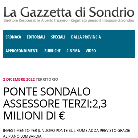
Salta al contenuto principale
CRONACA
EDITORIALI
SPECIALI
DALLA PROVINCIA
APPROFONDIMENTI
RUBRICHE
CINEMA
VIDEO
SOCIETÀ
ENOGASTRONOMIA
COSTUME
DONNE DI VALTELLINA
ECONOMIA
GIUSTIZIA
DEGNO DI NOTA
TERRITORIO
CULTURA
ANGOLO
E SPETTACOLI
DELLE IDEE
FATTI DELLO SPIRITO
POLITICA
CCCVA
2 DICEMBRE 2022
TERRITORIO
PONTE SONDALO
ASSESSORE TERZI:2,3
MILIONI DI €
INVESTIMENTO PER IL NUOVO PONTE SUL FIUME ADDA PREVISTO GRAZIE
AL PIANO LOMBARDIA