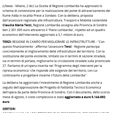
(LNews - Milano, 2 dic) La Giunta di Regione Lombardia ha approvato lo
schema di convenzione per la realizzazione del ponte di attraversamento del
fiume Adda in località Prese a Sondalo. Con la delibera, proposta
dall'assessore regionale alle Infrastrutture, Trasporti e Mobilità sostenibile
Claudia Maria Terzi,
Regione Lombardia assegna alla Provincia di Sondrio
ben 2.301.695 euro attraverso il 'Piano Lombardia', rispetto ad un quadro
economico dell'intervento aggiornato a 5,1 milioni di euro.
TERZI:
REGIONE IN CAMPO PER MIGLIORARE LE INFRASTRUTTURE - "Con
questo finanziamento - afferma l'assessore
Terzi
- Regione partecipa
concretamente al miglioramento delle infrastrutture del territorio. Con la
sostituzione del ponte esistente, limitato sia in termini di sezione stradale,
sia in termini di portata, miglioriamo la circolazione stradale sulla provinciale
27. Parliamo di un'opera inserita nel 'Programma degli interventi per la
ripresa economica' che risponde alle esigenze del territorio, con cui
continuiamo a progettare insieme il futuro della Lombardia".
La delibera ha aggiornato l'investimento di Regione Lombardia anche a
seguito dell'approvazione del Progetto di Fattibilità Tecnico Economica
dell'opera da parte della Provincia di Sondrio. Con il documento, dello scorso
mese di agosto, il costo complessivo è stato
aggiornato a euro 5.144.692
euro
.
SERTORI